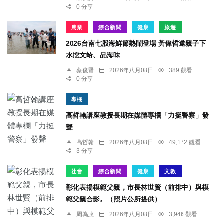
0 分享
農業
綜合新聞
健康
旅遊
2026台南七股海鮮節熱鬧登場 黃偉哲邀親子下
水挖文蛤、品海味
蔡俊賢
2026年八月08日
389 觀看
0 分享
專欄
高哲翰講座教授長期在媒體專欄「力挺警察」發
聲
高哲翰
2026年八月08日
49,172 觀看
3 分享
社會
綜合新聞
健康
文教
彰化表揚模範父親，市長林世賢（前排中）與模
範父親合影。（照片公所提供）
周為政
2026年八月08日
3,946 觀看