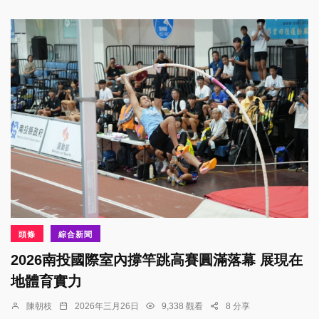
頭條
綜合新聞
2026南投國際室內撐竿跳高賽圓滿落幕 展現在
地體育實力
陳朝枝
2026年三月26日
9,338 觀看
8 分享