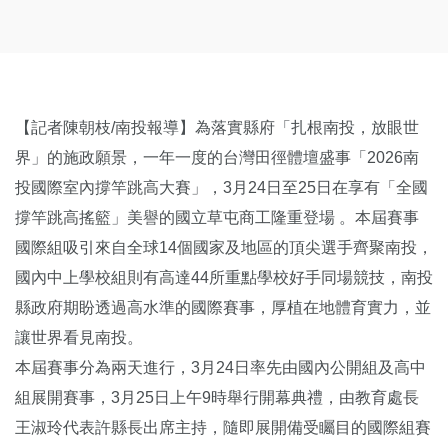
【記者陳朝枝/南投報導】為落實縣府「扎根南投，放眼世
界」的施政願景，一年一度的台灣田徑體壇盛事「2026南
投國際室內撐竿跳高大賽」，3月24日至25日在享有「全國
撐竿跳高搖籃」美譽的國立草屯商工隆重登場 。本屆賽事
國際組吸引來自全球14個國家及地區的頂尖選手齊聚南投，
國內中上學校組則有高達44所重點學校好手同場競技，南投
縣政府期盼透過高水準的國際賽事，厚植在地體育實力，並
讓世界看見南投。
本屆賽事分為兩天進行，3月24日率先由國內公開組及高中
組展開賽事，3月25日上午9時舉行開幕典禮，由教育處長
王淑玲代表許縣長出席主持，隨即展開備受矚目的國際組賽