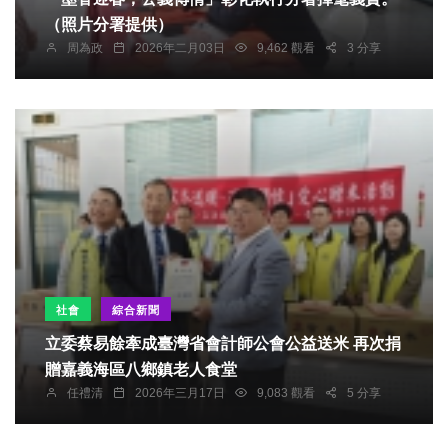
（照片分署提供）
周為政
2026年二月03日
9,462 觀看
3 分享
社會
綜合新聞
立委蔡易餘牽成臺灣省會計師公會公益送米 再次捐
贈嘉義海區八鄉鎮老人食堂
任禮清
2026年三月17日
9,083 觀看
5 分享