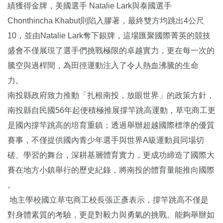
績獲得金牌，美國選手 Natalie Lark與泰國選手
Chonthincha Khabut則陷入膠著，最終雙方均跳出4公尺
10，並由Natalie Lark奪下銀牌，這場匯聚國際菁英的競技
盛會不僅展現了選手們挑戰極限的卓越實力，更在每一次的
騰空與過桿間，為田徑運動注入了令人熱血沸騰的生命
力。
南投縣政府致力推動「扎根南投，放眼世界」的政策方針，
南投縣自民國56年起便積極推展撐竿跳高運動，草屯商工更
是國內撐竿跳高的培育重鎮；透過舉辦超越國際標準的優質
賽事，不僅提供國內青少年選手與世界A級運動員同場切
磋、學習的舞台，深耕基層體育實力，更成功締造了國際大
賽在地方小鎮舉行的歷史紀錄，將南投的體育量能推向國際
。
地主學校國立草屯商工校長張正彥表示，撐竿跳高不僅是
對身體素質的考驗，更是對毅力與勇氣的挑戰。能夠舉辦如