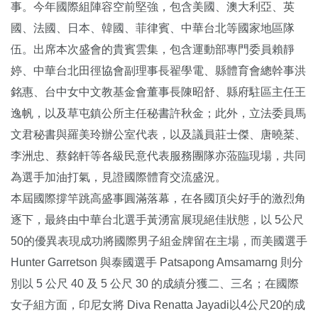
事。今年國際組陣容空前堅強，包含美國、澳大利亞、英
國、法國、日本、韓國、菲律賓、中華台北等國家地區隊
伍。出席本次盛會的貴賓雲集，包含運動部專門委員賴靜
婷、中華台北田徑協會副理事長翟學電、縣體育會總幹事洪
銘惠、台中女中文教基金會董事長陳昭舒、縣府駐區主任王
逸帆，以及草屯鎮公所主任秘書許秋金；此外，立法委員馬
文君秘書與羅美玲辦公室代表，以及議員莊士傑、唐曉棻、
李洲忠、蔡銘軒等各級民意代表服務團隊亦蒞臨現場，共同
為選手加油打氣，見證國際體育交流盛況。
本屆國際撐竿跳高盛事圓滿落幕，在各國頂尖好手的激烈角
逐下，最終由中華台北選手黃湧富展現絕佳狀態，以 5公尺
50的優異表現成功將國際男子組金牌留在主場，而美國選手
Hunter Garretson 與泰國選手 Patsapong Amsamarng 則分
別以 5 公尺 40 及 5 公尺 30 的成績分獲二、三名；在國際
女子組方面，印尼女將 Diva Renatta Jayadi以4公尺20的成