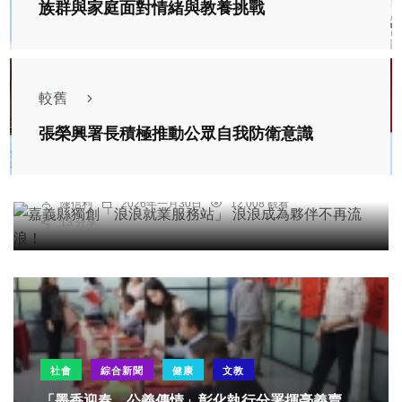
族群與家庭面對情緒與教養挑戰
較舊
綜合新聞
張榮興署長積極推動公眾自我防衛意識
嘉義縣獨創「浪浪就業服務站」 浪浪成為夥伴不再
流浪！
陳信利
2026年一月30日
12,008 觀看
13 分享
社會
綜合新聞
健康
文教
「墨香迎春，公義傳情」彰化執行分署揮毫義賣。