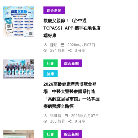
綜合新聞
歡慶父親節！《台中通
TCPASS》APP 攜手在地名店
端好康
陳明
2026年八月07日
284 觀看
3 分享
社會
綜合新聞
健康
2026高齡健康產業博覽會登
場 中醫大暨醫療體系打造
「高齡宜居城市館」一站掌握
疾病照護全路徑
張世昌
2026年八月07日
185 觀看
0 分享
社會
綜合新聞