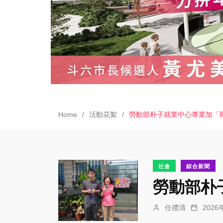
Home
活動花絮
勞動部朴子就業中心專業加「
社會
綜合新聞
勞動部朴
任禮清
202