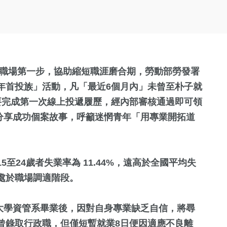
出職場第一步，協助縮短職涯磨合期，勞動部勞發署
年首投族」活動，凡「最近6個月內」未曾至朴子就
只要完成第一次線上投遞履歷，經內部審核通過即可領
步分享成功個案故事，呼籲迷惘青年「用專業開拓道
至24歲者失業率為 11.44%，遠高於全國平均失
處於職場調適階段。
東大學資管系畢業後，因對自身專業缺乏自信，將尋
曾錄取行政職，但僅短暫就業8日便因適應不良離