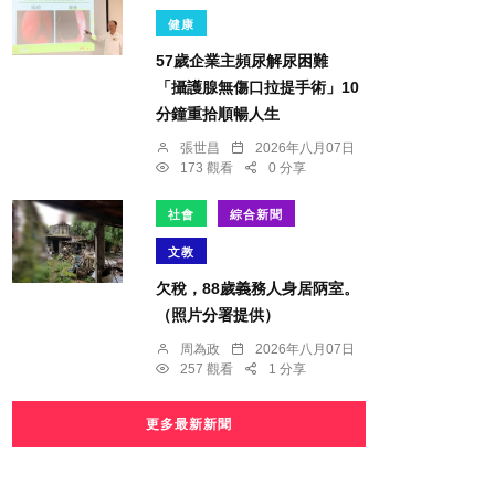
健康
57歲企業主頻尿解尿困難
「攝護腺無傷口拉提手術」10
分鐘重拾順暢人生
張世昌
2026年八月07日
173 觀看
0 分享
社會
綜合新聞
文教
欠稅，88歲義務人身居陃室。
（照片分署提供）
周為政
2026年八月07日
257 觀看
1 分享
更多最新新聞