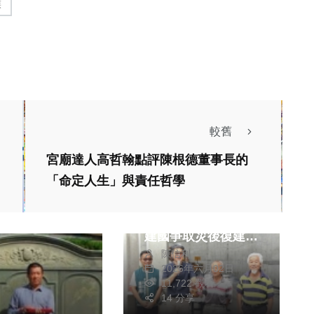
族
較舊
宮廟達人高哲翰點評陳根德董事長的
綜合新聞
「命定人生」與責任哲學
雲林古坑草嶺青山坪
明隧道竣工 立委劉
建國爭取災後復建
陳信利
為草嶺地區交通安全
2026年六月02日
增添重要保障！
11,722 觀看
14 分享