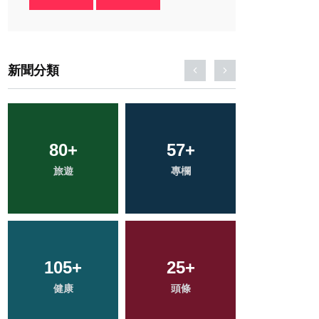
新聞分類
17
+
36
+
354
+
科技新知
農業
綜合新聞
1
+
114
+
28
+
大陸
文教
宗教