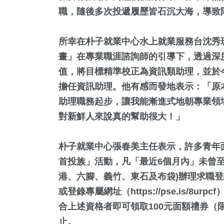
職，隨後多次投遞履歷皆石沉大海，導致
所幸在朴子就業中心水上就業服務台沈秀
畫」在專業職涯諮詢師的引導下，透過深
值，將目標精準校正為資訊類助理，並於
擔任資訊助理。他有感而發地表示：「原
助理職務起步，讓我能漸進式地朝專業領
16
+
36
+
354
+
對新鮮人來說真的幫助很大！」
科技新知
農業
綜合新聞
朴子就業中心張春美主任表示，許多青年
首投族」活動，凡「最近6個月內」未曾
港、六腳、義竹、東石及布袋)辦理求職登記的
1
+
114
+
33
+
或登錄專屬網址（
https://pse.is/8urpcf
大陸
文教
宗教
合上述資格者即可領取100元面額禮券（限
止。