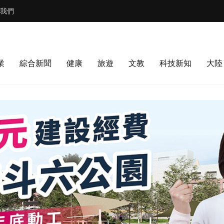
我們
業
綜合新聞
健康
旅遊
文教
科技新知
大陸