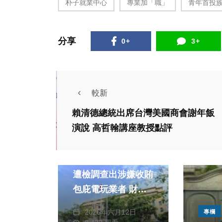
朴子就業中心
專業加「職」
青年首投
分享
0+
3+
較新
賴清德總統出席台灣美國商會謝年飯
頭條
社會
演說 高哲翰講座教授點評
綜合新聞
嘉市警何姓分隊長
遭檢調查出涉嫌收賄
包庇電玩業者 財產
張文一
來源不明金額達
2026年六月12日
專欄
1,200萬元 嘉義地方