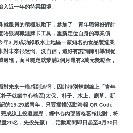
陷入近一年的待業困境。
珠就服員的積極鼓勵下，參加了「青年職得好評計
度晤談與職涯牌卡工具，重新定位自身的專業價
今年3 月成功錄取水上地區一家知名的食品製造業
本對未來很迷惘、沒自信，還好有諮詢師引導我從
域邁進，而且穩定就業滿3個月還有3萬元獎勵金，
197
+
80
+
57
+
社會
旅遊
專欄
面對未來一樣感到迷惘，因此特別規劃線上「青年
至朴子就業中心轄區(太保、朴子、水上、鹿草、新
15-29歲青年，只要掃描活動海報 QR Code
105
+
25
+
）完成線上投遞履歷，經中心內部資格審核比對，符
健康
頭條
量20名，先投先贏），活動期間即日起至4月30日