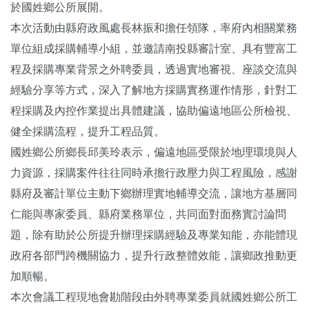
於國姓鄉公所展開。
本次活動由縣府政風處長林振和擔任領隊，率府內相關業務
單位組成採購輔導小組，並邀請南投縣審計室、具有豐富工
程及採購專業背景之外聘委員，透過實地審視、座談交流與
經驗分享等方式，深入了解地方採購實務運作情形，針對工
程採購及內控作業提出具體建議，協助偏遠地區公所檢視、
健全採購流程，提升工程品質。
國姓鄉公所鄉長邱美玲表示，偏遠地區受限於地理環境與人
力資源，採購案件往往同時承擔行政壓力與工程風險，感謝
縣府及審計單位主動下鄉辦理實地輔導交流，讓地方基層同
仁能與專家委員、縣府業務單位，共同面對面務實討論問
題，除有助於公所提升辦理採購經驗及專業知能，亦能體現
政府各部門跨機關協力，提升行政整體效能，讓鄉政推動更
加順暢。
本次會議工程現地會勘階段由外聘專業委員就國姓鄉公所工