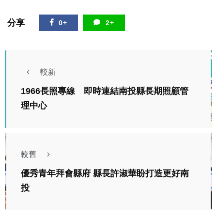
分享
0+
2+
較新
1966長照專線 即時連結南投縣長期照顧管
理中心
較舊
優秀青年拜會縣府 縣長許淑華盼打造更好南
投
專欄
高哲翰講座教授點評國際父親節文化實踐意涵