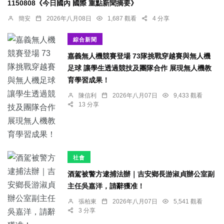
1150808《今日國內 國際 重點新聞摘要》
簡安
2026年八月08日
1,687 觀看
4 分享
綜合新聞
嘉義無人機競賽登場 73隊挑戰穿越賽與無人機
足球 讓學生透過競技及團隊合作 展現無人機教
育學習成果！
陳信利
2026年八月07日
9,433 觀看
13 分享
社會
酒駕被警方逮捕法辦｜吉安鄉長游淑貞辦公室副
主任吳嘉洋，請辭獲准！
張柏東
2026年八月07日
5,541 觀看
3 分享