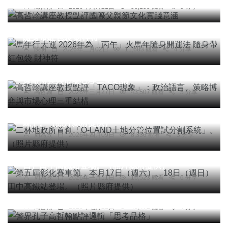
高哲翰
2026年六月21日
50,155 觀看
5 分享
宗教
綜合新聞
健康
馬年行大運 2026年為「丙午」火馬年隨身開運法
隨身帶紅包袋 財神符
陳明
2026年二月02日
11,683 觀看
4 分享
專欄
高哲翰講座教授點評「TACO現象」：政治語言、
策略博弈與市場心理三重結構
高哲翰
2026年三月27日
43,507 觀看
5 分享
社會
綜合新聞
文教
二林地政所首創「O-LAND土地分管位置試分割系
統」。（照片縣府提供）
周為政
2026年四月09日
8,336 觀看
3 分享
社會
綜合新聞
健康
旅遊
文教
第五屆彰化賽車節，本月17日（週六）、18日（週
日）田中高鐵站登場。（照片縣府提供）
周為政
2026年一月11日
16,523 觀看
6 分享
專欄
警界孔子高哲翰點評邏輯「思考品格」
高哲翰
2026年七月22日
49,472 觀看
4 分享