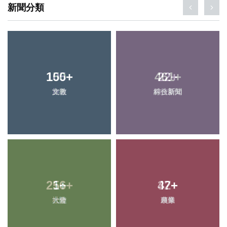
新聞分類
105
150
+
+
461
22
+
+
旅遊
文教
綜合新聞
科技新知
256
1
+
+
32
47
+
+
社會
大陸
頭條
農業