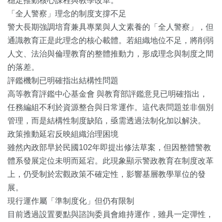
穩定推動核心課程與教學改革。
「全人警察」理念的制度支撐不足
警大長期強調培育兼具專業與人文素養的「全人警察」，但
通識教育正是此理念的核心載體。若組織地位不足，將削弱
人文、法治與倫理教育的整體推動力，形成理念與制度之間
的落差。
評鑑機制已明確指出結構性問題
高等教育評鑑中心基金會 與教育部評鑑意見已明確指出，
任務編組不利於資源整合與日常運作。這代表問題並非個別
管理，而是結構性制度缺陷，亟需透過法制化加以解決。
政策推動延宕反映組織治理困境
雖然內政部早於民國102年即提出修法草案，但因整體警教
體系發展定位未明而延宕。此現象顯示警政教育在制度改革
上，仍受制於宏觀政策不確定性，影響基層教學單位的發
展。
現行運作屬「準制度化」但仍有限制
目前透過設置要點與諮詢委員會維持運作，雖具一定彈性，