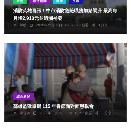
社會
綜合新聞
健康
文教
消防英雄喜訊！中市消防危險職務加給調升 最高每
月增2,910元並追溯補發
陳明
2026年六月01日
7,579 觀看
3 分享
綜合新聞
高雄監獄舉辦 115 年春節面對面懇親會
陳信銘
2026年一月29日
8,152 觀看
3 分享