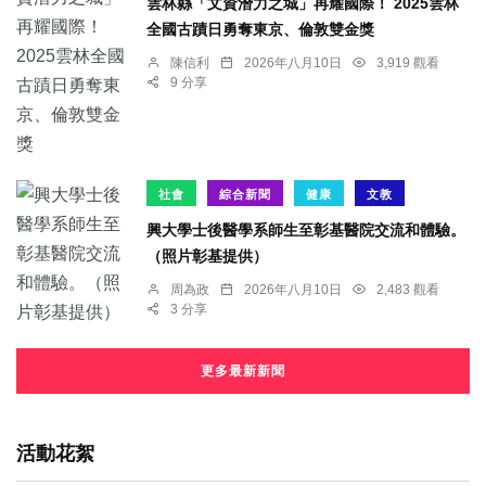
雲林縣「文資潛力之城」再耀國際！ 2025雲林
全國古蹟日勇奪東京、倫敦雙金獎
陳信利
2026年八月10日
3,919 觀看
9 分享
社會
綜合新聞
健康
文教
興大學士後醫學系師生至彰基醫院交流和體驗。
（照片彰基提供）
周為政
2026年八月10日
2,483 觀看
3 分享
更多最新新聞
活動花絮