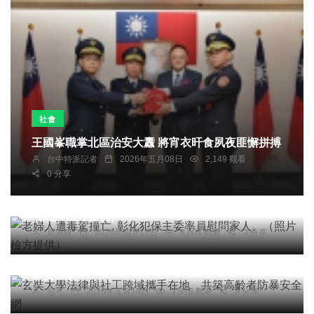
社會
王國峯職掌北區治安大纛 將宵衣旰食夙夜匪懈拼搏
台中特派記者
2026年五月08日
2,149 觀看
0 分享
社會
綜合新聞
文教
老婦人遭毒駕撞亡, 彰化犯保主委率員慰問家人。
（照片檢方提供）
周為政
2026年四月17日
8,004 觀看
3 分享
頭條
綜合新聞
健康
玄奘大學法律與社工跨域攜手在地 共築高齡者防
暴安全網
彭可
2026年五月19日
7,916 觀看
9 分享