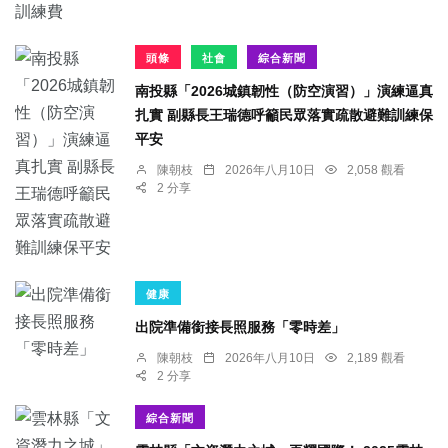
頭條
社會
綜合新聞
南投縣「2026城鎮韌性（防空演習）」演練逼真
扎實 副縣長王瑞德呼籲民眾落實疏散避難訓練保
平安
陳朝枝
2026年八月10日
2,058 觀看
2 分享
健康
出院準備銜接長照服務「零時差」
陳朝枝
2026年八月10日
2,189 觀看
2 分享
綜合新聞