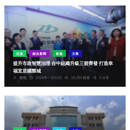
社會
綜合新聞
旅遊
文教
提升市政智慧治理 台中組織升級三箭齊發 打造幸
福宜居國際城
陳明
2026年一月22日
10,353 觀看
4 分享