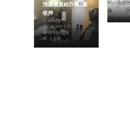
20
洩露個資給詐團4嫌
7,
收押
2 
陳信銘
2026年七月17日
5,974 觀看
2 分享