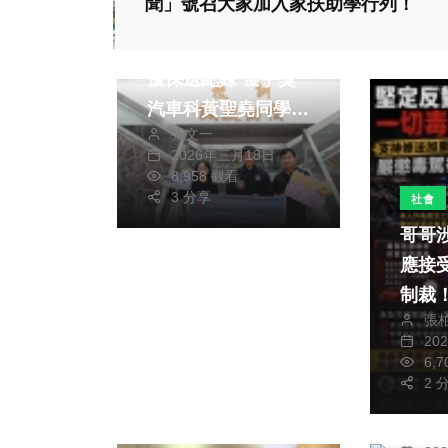
聞」號召大家加入家扶助學行列！
綜合新聞
文教
創民雄農工汽車科技
優保送紀錄 金手獎
汽車科黃聖堯同學
張文一
錄取國立臺北科技大
2026年三月18日
學 全校師生與有榮
8,958 觀看
焉
3 分享
社會
哥哥
應接
制裁
頭條
張
20
八成
6,
爐 
2 
社會
強調
千筆旅日中籍人士疑
陳