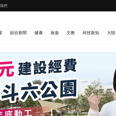
我們
業
綜合新聞
健康
旅遊
文教
科技新知
大陸