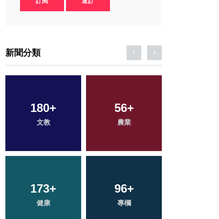
訂閱
退訂
新聞分類
180
307
+
+
56
39
+
+
51
+
文教
社會
農業
頭條
宗教
173
28
+
+
96
2
+
+
133
+
科技新知
健康
專欄
大陸
旅遊