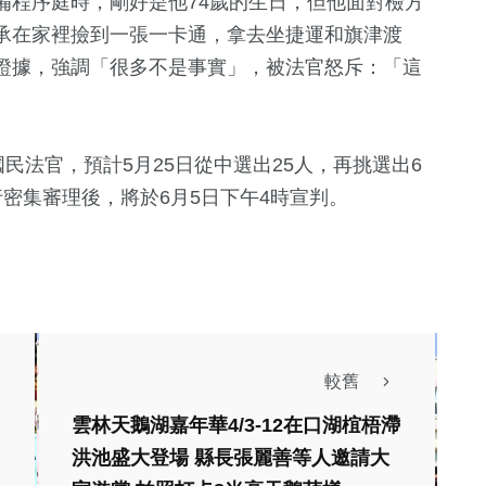
備程序庭時，剛好是他74歲的生日，但他面對檢方
承在家裡撿到一張一卡通，拿去坐捷運和旗津渡
證據，強調「很多不是事實」，被法官怒斥：「這
民法官，預計5月25日從中選出25人，再挑選出6
密集審理後，將於6月5日下午4時宣判。
583
+
綜合新聞
較舊
雲林天鵝湖嘉年華4/3-12在口湖椬梧滯
洪池盛大登場 縣長張麗善等人邀請大
綜合新聞