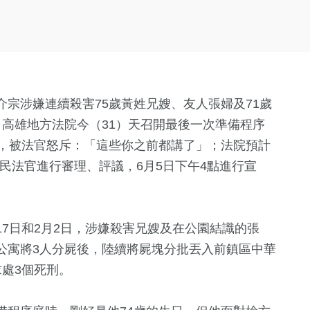
宗涉嫌連續殺害75歲黃姓兄嫂、友人張婦及71歲
高雄地方法院今（31）天召開最後一次準備程序
人，被法官怒斥：「這些你之前都講了」；法院預計
國民法官進行審理、評議，6月5日下午4點進行宣
月17日和2月2日，涉嫌殺害兄嫂及在公園結識的張
公寓將3人分屍後，陸續將屍塊分批丟入前鎮區中華
處3個死刑。