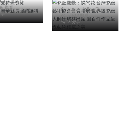
26年三月16日
張文一
大師徐瑞芬出席 逾
666 觀看
2026年七月25日
百件作品呈現藝術細
分享
6,513 觀看
膩之美
3 分享