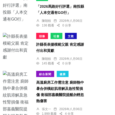
「2026馬路好行評選」南投縣
「人本交通有GO行」
陳朝枝
2026年八月06日
136 觀看
0 分享
頭條
社會
文教
許縣長表揚模範父親 肯定感謝
付出和貢獻
陳朝枝
2026年八月06日
145 觀看
0 分享
綜合新聞
健康
高溫廚房工作需注意 廚師熱中
暑合併橫紋肌溶解及急性腎損
傷 衛福部嘉義醫院提醒勿輕忽
熱傷害
張文一
2026年八月06日
1,999 觀看
4 分享