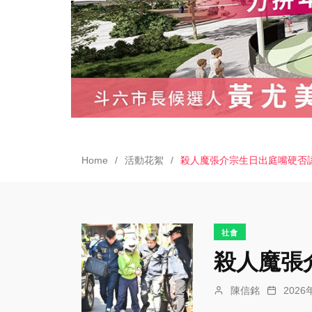
Home
活動花絮
殺人魔張介宗生日出庭嘴硬否
社會
殺人魔張
陳信銘
202