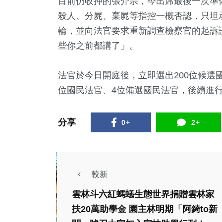
目前仍收押的張介宗，今出席最後一次準
殺人、分屍、棄屍等指控一概否認，只坦
輪，並向法官要求重新調查檢察官的起訴
些你之前都講了」。
法官於今日開庭後，立即選出200位候選國
位國民法官、4位備選國民法官，後續進行
302
+
41
+
54
+
分享
0+
2+
社會
頭條
宗教
較新
28
+
2
+
133
+
雲林斗六紅螞蟻生態世界捐贈雲林家
科技新知
大陸
旅遊
扶20萬助學金 園主林明期「阿錡to新