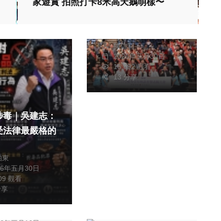
家遊賞 拍照打卡8米高天鵝萌樣〜
夢想成形 青春前
行！ 雲林縣長張麗
善、救國團團委會主
陳信利
委賴淑娞表揚肯定
2026年三月30日
94位優秀青年〜
15,692 觀看
13 分享
涉毒｜吳建志：
受法律最嚴格的
！
綜合新聞
柏東
綜合新聞
文教
26年五月30日
縣民支持蓋焚化
709 觀看
瓷上風景：蝶戀花
許淑華縣長
分享
台灣瓷繪藝術協會會
讓科學數據說話
朝枝
員聯展 世界級瓷繪