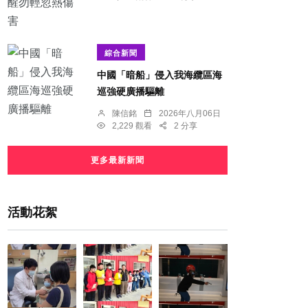
綜合新聞
中國「暗船」侵入我海纜區海
巡強硬廣播驅離
陳信銘
2026年八月06日
2,229 觀看
2 分享
更多最新新聞
活動花絮