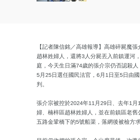
【記者陳信銘／高雄報導】高雄碎屍魔張介
趙林姓婦人，還將3人分屍丟入前鎮運河，
庭，今天生日滿74歲的張介宗仍否認殺
5月25日選任國民法官，6月1日至5日由
判。
張介宗被控於2024年11月29日、去年1
婦、楠梓區趙林姓婦人，並在前鎮區老舊
五路金鞏橋下的5號船渠，落網後被檢方求