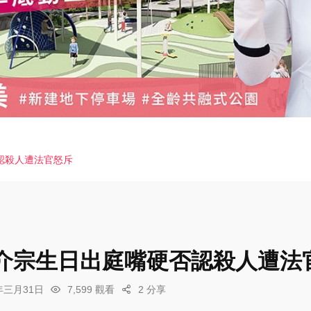
認殺人遭法官怒斥
介宗生日出庭嘴硬否認殺人遭法
6年三月31日
7,599 觀看
2 分享