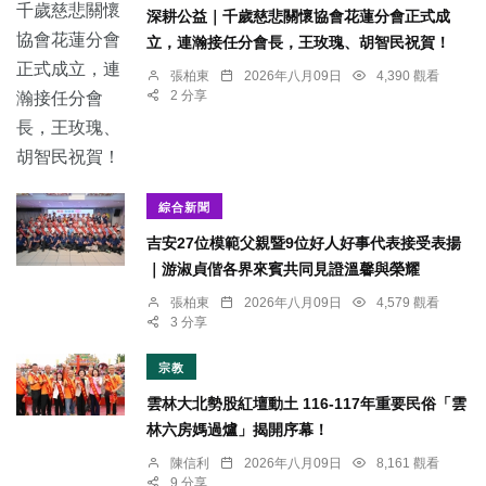
深耕公益｜千歲慈悲關懷協會花蓮分會正式成
立，連瀚接任分會長，王玫瑰、胡智民祝賀！
張柏東
2026年八月09日
4,390 觀看
2 分享
綜合新聞
吉安27位模範父親暨9位好人好事代表接受表揚
｜游淑貞偕各界來賓共同見證溫馨與榮耀
張柏東
2026年八月09日
4,579 觀看
3 分享
宗教
雲林大北勢股紅壇動土 116-117年重要民俗「雲
林六房媽過爐」揭開序幕！
陳信利
2026年八月09日
8,161 觀看
9 分享