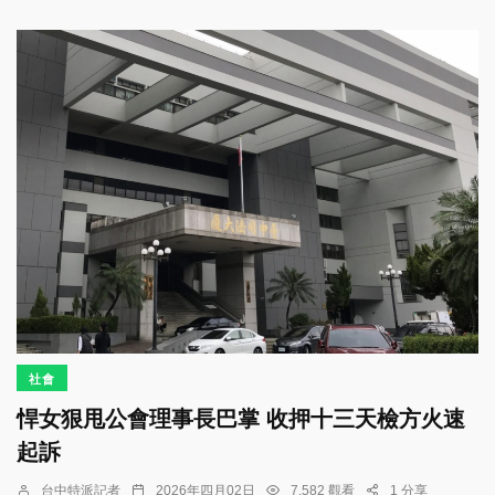
社會
悍女狠甩公會理事長巴掌 收押十三天檢方火速
起訴
台中特派記者
2026年四月02日
7,582 觀看
1 分享