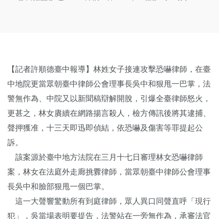
【記者許順德臺中報導】林姓女子接連攻擊恐嚇律師，在臺
中地院更當眾朝臺中律師公會理事長吳中和狠甩一巴掌，法
警無作為、中院又以新聞稿辯解開脫，引爆全臺律師怒火，
更甚之，林女賡續在網路揚言殺人，檢方傳訊後將其逮捕、
聲押獲准，十三天即迅即偵結，依恐嚇及傷害等罪提起公
訴。
該案源於臺中地方法院在三月十七日審理林女恐嚇律師
案，林女在法庭外走廊挑釁律師，當眾朝臺中律師公會理事
長吳中和臉部狠甩一個巴掌。
這一大聲響驚動所有到庭律師，眾人異口同聲直呼「現行
犯」，吳當場表明要提告，法警站在一旁無作為，承審法官