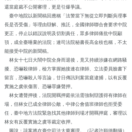
還當庭裁不公開審理，更是引爆爭議。
臺中地院以新聞稿回應稱「法警當下無從立即判斷吳理事
長是否受傷」等理由辯解、推託，全國律師聯合會要求中院
更正，停止以錯誤說明及切割責任，眾多律師痛批中院顢
頇，成全臺唾棄的法院；連司法院秘書長高金枝也稱，不太
能接受中院的新聞稿。
林女十七日大鬧中院全身而退後，竟又持續涉嫌在網路騷
擾、恐嚇殺律師，檢方掌握她接連在律師、立法委員臉書下
留言，恐嚇殺人等言論，廿日傳訊到案當庭逮捕，以有反覆
實施之虞依傷害、恐嚇罪嫌聲押。
林女遭聲押後，法院開羈押庭依法需強制辯護得有律師在
場，但林女已成全律師公敵，中律公會值班律師也拒受委
任，臺中地方法院緊急找其他律師到場才開羈押庭，審理以
林女有反覆實施之虞等裁定收押。
圖說：該案將在臺中司法大廈審理。（記者許順德翻攝）