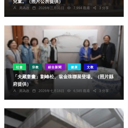
兒童。（照片公所提供）
周為政
2026年三月31日
7,994 觀看
3 分享
社會
宗教
綜合新聞
健康
文教
「夫藏妻畫」劉峰松、翁金珠聯展登場。（照片縣
府提供）
周為政
2026年七月16日
6,585 觀看
3 分享