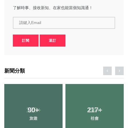
了解時事、接收新知、在家也能當個知識通！
請鍵入Email
訂閱
退訂
新聞分類
128
+
64
+
文教
專欄