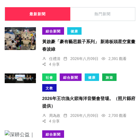
最新新聞
熱門新聞
綜合新聞
健康
黃啟豪「豪有藝思親子系列」 新港板頭星空童畫
春波綠
任禮清
2026年八月09日
2,391 觀看
4 分享
社會
綜合新聞
健康
旅遊
文教
2026年王功漁火節海洋音樂會登場。（照片縣府
提供）
周為政
2026年八月09日
2,700 觀看
4 分享
綜合新聞