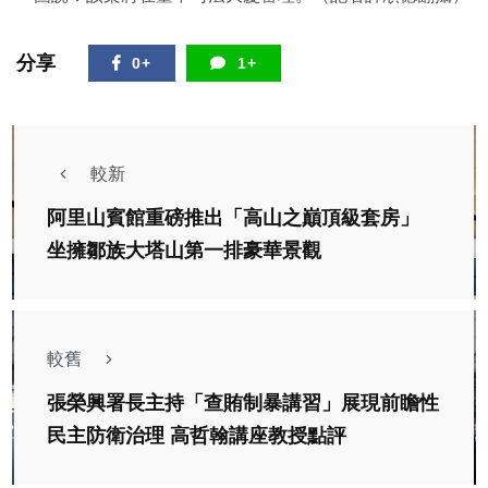
分享
0+
1+
較新
阿里山賓館重磅推出「高山之巔頂級套房」
坐擁鄒族大塔山第一排豪華景觀
較舊
張榮興署長主持「查賄制暴講習」展現前瞻性
民主防衛治理 高哲翰講座教授點評
社會
綜合新聞
旅遊