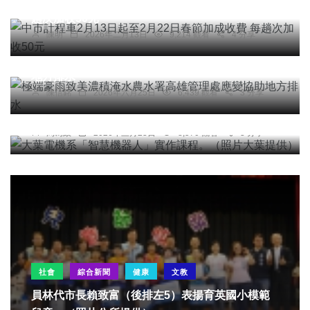
中市計程車2月13日起至2月22日春節加成收費 每
趟次加收50元
陳明
2026年二月13日
9,214 觀看
4 分享
綜合新聞
社會
綜合新聞
健康
旅遊
文教
極端豪雨致美濃積淹水農水署高雄管理處應變協助
地方排水
科技新知
陳信銘
2026年六月25日
6,439 觀看
3 分享
大葉電機系「智慧機器人」實作課程。（照片大葉
提供）
周為政
2026年三月23日
8,570 觀看
3 分享
社會
綜合新聞
健康
文教
員林代市長賴致富（後排左5）表揚育英國小模範