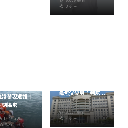
5,858 觀看
3 分享
社會
綜合新聞
文教
暴力管教，將孩子剃
光頭，彰化地院判處
毫無父愛男子判處
漁港發現遺體｜
周為政
80日拘役。（檔案
即刻協處
2026年三月06日
照）
柏東
8,324 觀看
26年七月20日
4 分享
969 觀看