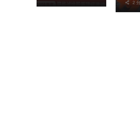
2 
落實循環經濟！
了華語樂壇的一線夯
團外，日本知名動畫
「死神」及「排球少
年」等主題曲的原聲
主唱IKE也將首度登
上澎湖開唱，且泰國
流行樂壇新星等重量
級卡司也將跨海助
陣，跨國界的超強音
浪精彩碰撞，預計將
吸引大量觀光客湧入
澎湖，掀起一波「聽
團觀光」熱潮。