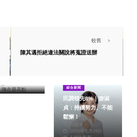
聞
較舊
跨年 嗨在最高
陳其邁拒絕違法關說將蒐證送辦
朝枝
26年一月01日
256 觀看
分享
綜合新聞
民調領先8%｜游淑
貞：持續努力、不能
鬆懈！
張柏東
2026年七月29日