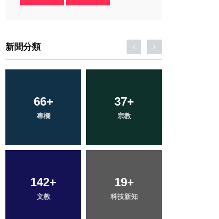
新聞分類
120
66
+
+
37
1
+
+
28
+
專欄
健康
宗教
大陸
頭條
142
92
+
+
405
19
+
+
41
+
文教
旅遊
科技新知
綜合新聞
農業