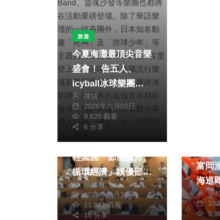
旅遊
今夏海灘最頂尖音樂
盛會！ 告五人、
icyball冰球樂團、
陳猛
甜約翰領軍齊聚澎
2026年六月02日
湖，絕不容錯過！
8,620 觀看
綜合新聞
不只有金曲獎大勢陣
6 分享
台塑企業雲林麥寮六
容，深受年輕樂迷喜
社會
輕園區「節能減排、
愛的傻子與白痴、
富岡
循環經濟」績優部門
P!SCO、海豚刑
海巡
陳信利
表揚大會 副縣長陳
警、粗大Band、靈
張
2026年六月16日
璧君肯定台塑企業長
魂沙發等樂團也都將
20
11,511 觀看
5,
期與雲林縣政府攜手
15 分享
在活動重磅登場。除