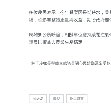
多位農民表示，今年鳳梨因長期缺水，葉
續，恐影響整體產量與收益，期盼政府能
民雄鄉公所呼籲，相關單位應持續關注氣
護農民權益與農業生產穩定。
118
+
1
+
28
+
健康
大陸
頭條
林于玲鄉長與簡嘉億議員關心
民雄鄉鳳梨受乾
99
+
437
+
45
+
民雄鄉
鳳梨
乾旱影響
旅遊
綜合新聞
農業