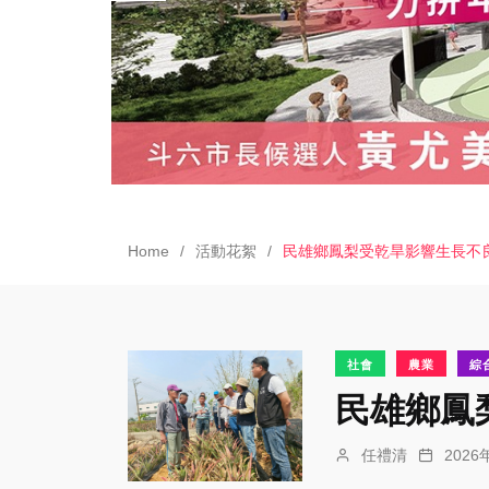
Home
活動花絮
民雄鄉鳳梨受乾旱影響生長不
社會
農業
綜
民雄鄉鳳
任禮清
202