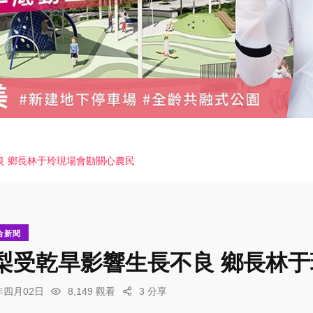
良 鄉長林于玲現場會勘關心農民
合新聞
梨受乾旱影響生長不良 鄉長林
6年四月02日
8,149 觀看
3 分享