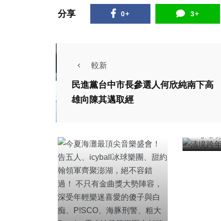
分享
0+
3+
綜合新
較新
清境
民進黨台中市長參選人何欣純南下高
點
雄向陳其邁取經
陳
20
9,
2 