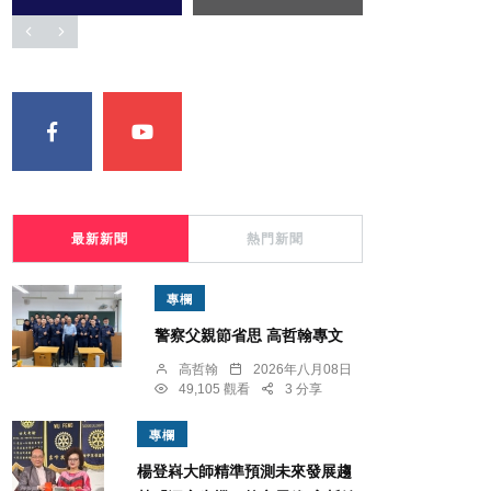
最新新聞
熱門新聞
專欄
警察父親節省思 高哲翰專文
高哲翰
2026年八月08日
49,105 觀看
3 分享
專欄
楊登嵙大師精準預測未來發展趨