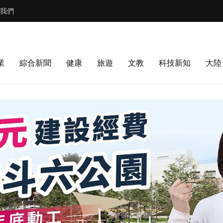
我們
業
綜合新聞
健康
旅遊
文教
科技新知
大陸