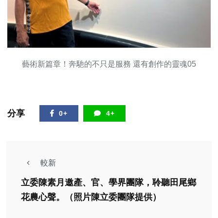
藝術新篇章！奔馳的不只是服務 還有創作的靈魂05
分享
0+
4+
較新
立委陳素月邀產、官、學界團隊，聆聽田尾鄉
花農心聲。（照片陳立委團隊提供）