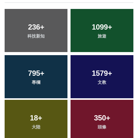
236
+
1099
+
科技新知
旅遊
795
+
1579
+
專欄
文教
18
+
350
+
大陸
頭條