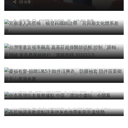
15 分享
宮廟達人高哲翰：楊登嵙國師詮釋「宮與廟文化體
系差異」
綜合新聞
健康
高哲翰
2026年五月05日
124,307 觀看
5 分享
台灣學童近視率飆高 嘉基莊超偉醫師提醒:控制
「眼軸」是關鍵 家長應嚴格執行「護眼密碼
301012 0」
張文一
2026年三月03日
9,206 觀看
4 分享
社會
綜合新聞
文教
科技新知
慶福有愛-捐贈1萬5千餘件涼爽衣、防曬袖套 陪伴
苗栗鄉親安心度過炎夏
陳明
2026年五月29日
7,802 觀看
4 分享
社會
綜合新聞
健康
中市再增街友服務據點 中區「漂泊中繼站」今開幕
陳明
2026年五月01日
7,994 觀看
4 分享
專欄
高哲翰講座教授點評美伊灰色地帶衝突升溫情勢
高哲翰
2026年五月28日
50,525 觀看
5 分享