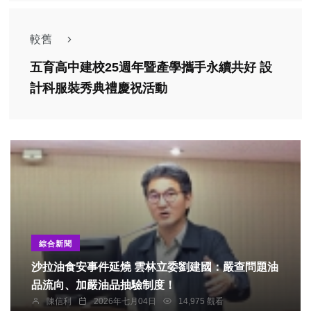
較舊
五育高中建校25週年暨產學攜手永續共好 設
計科服裝秀典禮慶祝活動
綜合新聞
沙拉油食安事件延燒 雲林立委劉建國：嚴查問題油
品流向、加嚴油品抽驗制度！
陳信利
2026年七月04日
14,975 觀看
專欄