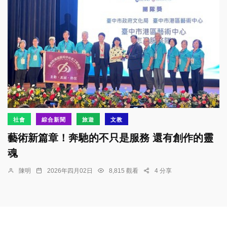
社會
綜合新聞
旅遊
文教
藝術新篇章！奔馳的不只是服務 還有創作的靈
魂
陳明
2026年四月02日
8,815 觀看
4 分享