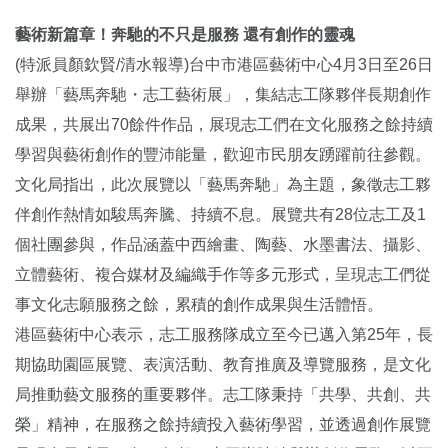
藝術新篇章！奔馳的不只是服務 還有創作的靈魂
(特派員顏欽賢/清水報導)台中市港區藝術中心4月3日至26日
舉辦「藝馬奔馳・志工藝術展」，集結志工隊夥伴長期創作
成果，共展出70餘件作品，展現志工們在文化服務之餘持續
學習與藝術創作的豐沛能量，歡迎市民朋友踴躍前往參觀。
文化局指出，此次展覽以「藝馬奔馳」為主題，象徵志工夥
伴創作熱情如駿馬奔騰、持續不息。展覽共有28位志工及1
個社團參與，作品涵蓋中西繪畫、陶藝、水墨書法、攝影、
立體藝術、複合媒材及編織手作等多元形式，呈現志工們從
事文化志願服務之餘，累積的創作成果與生活體悟。
港區藝術中心表示，志工服務隊成立至今已邁入第25年，長
期協助園區展覽、表演活動、教育推廣及導覽服務，是文化
局推動藝文服務的重要夥伴。志工隊秉持「共學、共創、共
榮」精神，在服務之餘持續投入藝術學習，並透過創作展覽