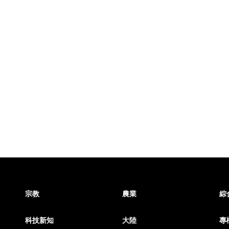
宗教
農業
綜
科技新知
大陸
專