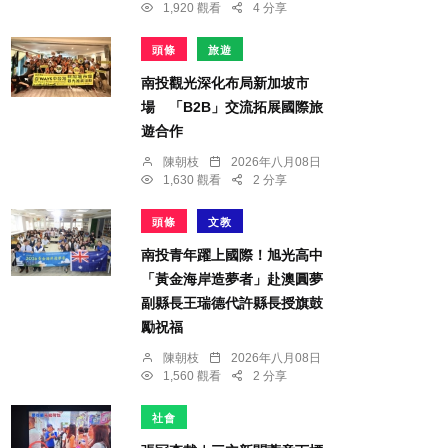
1,920 觀看
4 分享
頭條
旅遊
南投觀光深化布局新加坡市
場 「B2B」交流拓展國際旅
遊合作
陳朝枝
2026年八月08日
1,630 觀看
2 分享
頭條
文教
南投青年躍上國際！旭光高中
「黃金海岸造夢者」赴澳圓夢
副縣長王瑞德代許縣長授旗鼓
勵祝福
陳朝枝
2026年八月08日
1,560 觀看
2 分享
社會