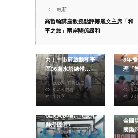
較新
高哲翰講座教授點評鄭麗文主席「和
社會
農業
社會
平之旅」兩岸關係緩和
綜合新聞
旅遊
健康
和平專案展現行動
大葉
力！中市府啟動和平
8年
區36處水塔總體檢
理「
社會
農業
陳明
周
守護偏鄉用水需求
片大
2026年五月18日
20
綜合新聞
健康
8,416 觀看
6,
文教
4 分享
3 
王縣長陪同卓院長訪
綜合新
視漢寶牧場。（照片
全國災
縣府提供）
國際
周為政
彭