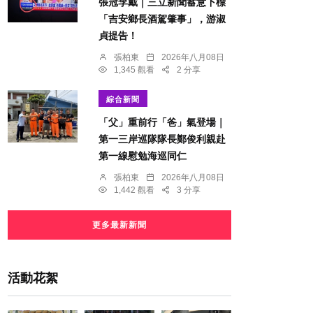
張冠李戴｜三立新聞蓄意下標
「吉安鄉長酒駕肇事」，游淑
貞提告！
張柏東
2026年八月08日
1,345 觀看
2 分享
綜合新聞
「父」重前行「爸」氣登場｜
第一三岸巡隊隊長鄭俊利親赴
第一線慰勉海巡同仁
張柏東
2026年八月08日
1,442 觀看
3 分享
更多最新新聞
活動花絮