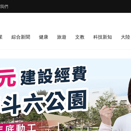
我們
業
綜合新聞
健康
旅遊
文教
科技新知
大陸