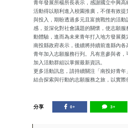
青年發展所楊所長表示，感謝國立中興高
活動得以順利進入校園推廣，不僅有效提
與投入，期盼透過多元且富挑戰性的活動
感，並深化對社會議題的關懷，使志願服
動體驗，進而為未來青年打入地方發展奠
南投縣政府表示，後續將持續前進縣內各
青年加入志願服務行列。凡有意參與者，可填寫意願
加入活動群組以掌握最新資訊。
79
+
28
+
68
+
更多活動訊息，請持續關注「南投好青年
健康
農業
旅遊
結合探索與行動的志願服務之旅，以實際
分享
0+
3+
24
+
43
+
265
+
宗教
專欄
綜合新聞