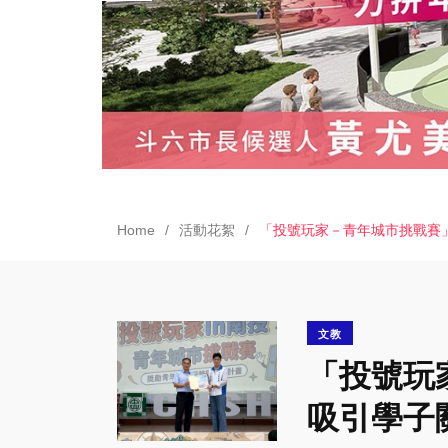
Home
活動花絮
「投號玩家－青年城市挑戰賽
文教
「投號玩
吸引學子