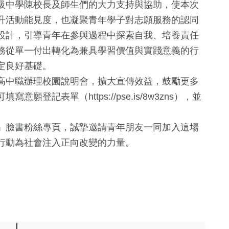
級中學陳校長及師生們的大力支持與協助，使本次
升活動能見度，也凝聚青年學子對志願服務的認同
設計，引導青年在參與過程中探索自我、培養責任
務從單一付出轉化為兼具學習價值與實踐意義的行
定良好基礎。
高中職辦理校園說明會，擴大宣傳效益，鼓勵更多
登記表單（https://pse.is/8w3zns），並
166
+
」臉書粉絲專頁，誠摯邀請青年朋友一同加入這場
社會
行動為社會注入正向改變的力量。