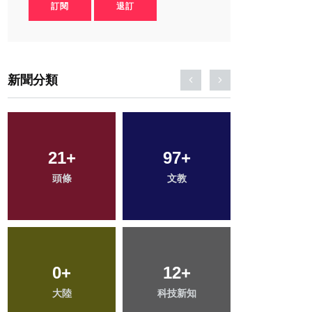
訂閱
退訂
新聞分類
21
88
+
+
97
31
+
+
60
+
頭條
健康
文教
農業
旅遊
24
0
+
+
12
43
+
+
265
+
大陸
宗教
科技新知
專欄
綜合新聞