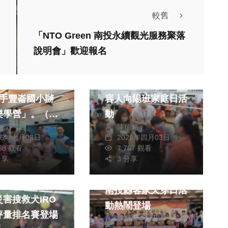
較舊
「NTO Green 南投永續觀光服務聚落
綜合新聞
說明會」歡迎報名
文教
綜合新聞
藥保系師生連續
高雄女子監獄舉辦收
攜手豐崙國小辦
容人向陽班家庭日活
樂學營」。（照
動
為政
陳信銘
葉提供）
26年七月08日
2026年四月03日
468 觀看
7,767 觀看
分享
3 分享
綜合新聞
聞
南投縣客家天穿日活
害搜救犬IRO
動熱鬧登場
評量排名賽登場
陳朝枝
可