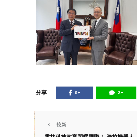
分享
0+
3+
較新