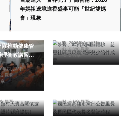
宮廟達人「警界孔子」高哲翰：2026
社會
文教
年媽祖遶境進香盛事可能「世紀雙媽
鼓聲、武術與闖關體
會」現象
驗 慈恩社區展現臺
聞
灣夢兒少陪伴成果
署東部分署第一
陳朝枝
綜合新聞
2026年六月15日
巡隊推動健康管
6,380 觀看
文教
綜合新聞
辦理衛教講習提
2 分享
鄉公館村天寶宮
國民黨高雄市黨部公
柏東
務執行效能
26年四月25日
據點揭牌。（照
告里長及原民區代表
152 觀看
府提供）
提名登記時程
分享
為政
陳信銘
26年七月10日
2026年五月21日
156 觀看
7,159 觀看
分享
2 分享