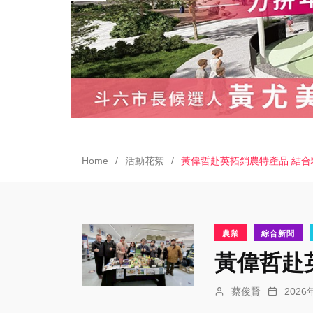
Home
活動花絮
黃偉哲赴英拓銷農特產品 結
農業
綜合新聞
黃偉哲赴
蔡俊賢
202