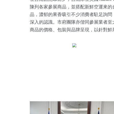
陳列各家參展商品，並搭配新鮮空運來的
品，濃郁的果香吸引不少消費者駐足詢問
深入的認識。市府團隊亦偕同參展業者至大型
商品的價格、包裝與品牌呈現，以針對鮮
37
+
132
+
92
+
宗教
文教
旅遊
41
+
28
+
1
+
農業
頭條
大陸