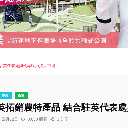
合駐英代表處與僑界助力擴大市場
健康
旅遊
英拓銷農特產品 結合駐英代表
6年四月02日
9,090 觀看
3 分享