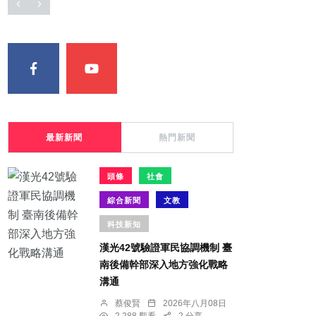
最新新聞
熱門新聞
頭條
社會
綜合新聞
文教
科技新知
漢光42號驗證軍民協調機制 臺
南後備幹部深入地方強化戰略
溝通
蔡俊賢
2026年八月08日