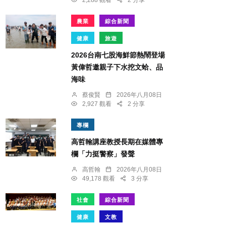
2,288 觀看
2 分享
農業
綜合新聞
健康
旅遊
2026台南七股海鮮節熱鬧登場
黃偉哲邀親子下水挖文蛤、品
海味
蔡俊賢
2026年八月08日
2,927 觀看
2 分享
專欄
高哲翰講座教授長期在媒體專
欄「力挺警察」發聲
高哲翰
2026年八月08日
49,178 觀看
3 分享
社會
綜合新聞
健康
文教