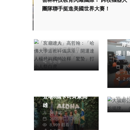
雲林科技教育閃耀國際！ 跨校機器人
團隊聯手挺進美國世界大賽！
專欄
「宮廟達人」高哲
綜合新
翰：「哈佛大學道教
海巡
科儀講座」開運達人
社會
高哲翰
二岸
楊登嵙國師詮釋「驚
2026年三月01日
健康
理｜
蟄」打小人祭白虎
104,272 觀看
大城
張
升勤
5 分享
20
關懷
7,
片縣
綜合新聞
2 
周
日光海島生活節3月
20
登場8國卡司齊聚高
6,
3 
雄
陳信銘
2026年二月20日
8,999 觀看