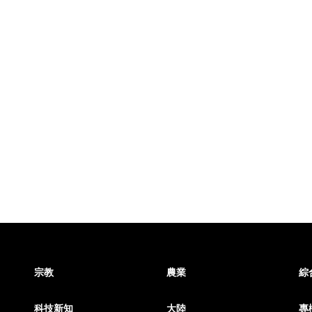
宗教
農業
綜
科技新知
大陸
專