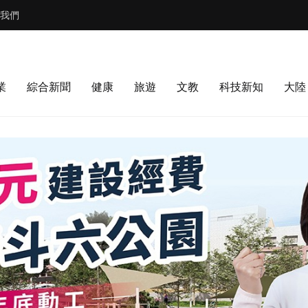
我們
業
綜合新聞
健康
旅遊
文教
科技新知
大陸