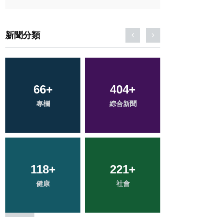
新聞分類
66
37
+
+
404
132
+
+
92
+
專欄
宗教
綜合新聞
文教
旅遊
118
41
+
+
221
28
+
+
1
+
健康
農業
社會
頭條
大陸