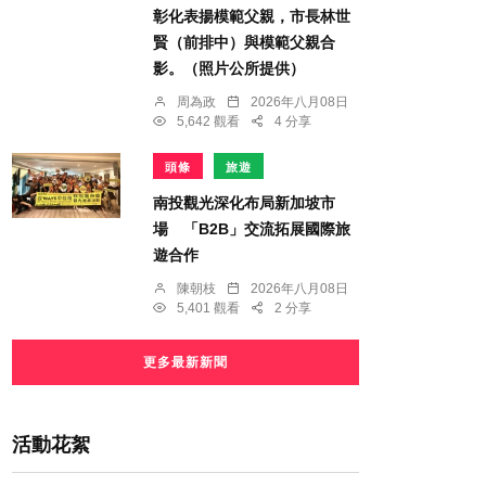
彰化表揚模範父親，市長林世
賢（前排中）與模範父親合
影。（照片公所提供）
周為政
2026年八月08日
5,642 觀看
4 分享
頭條
旅遊
南投觀光深化布局新加坡市
場 「B2B」交流拓展國際旅
遊合作
陳朝枝
2026年八月08日
5,401 觀看
2 分享
更多最新新聞
活動花絮