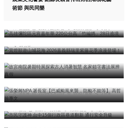
宗教
術節 與民同樂
高雄彌陀區元宵嘉年華 220公分高「竹編媽」28日
旅遊
遶境
賞燈順遊山城花海 2026嘉義縣瑞里紫藤花季浪漫
陳信銘
2026年二月27日
10,086 觀看
3 分享
登場！
陳信利
2026年三月10日
13,082 觀看
16 分享
綜合新聞
文教
故宮南院暑期特展探索古人消暑智慧 名家錯字書法
展辨真假
任禮清
2026年六月16日
7,131 觀看
4 分享
專欄
張榮興NPA 署長室【巴威颱風來襲，防颱不能等】
高哲翰專文
社會
綜合新聞
高哲翰
2026年七月10日
69,827 觀看
3 分享
市民守護神 台中15個行政區巷道翻新 通行安全升
級
陳明
2026年一月09日
9,828 觀看
4 分享
綜合新聞
南投三鄉鎮市攜手推動廉政教育 扎根工程倫理與
誠信價值培育青年學子