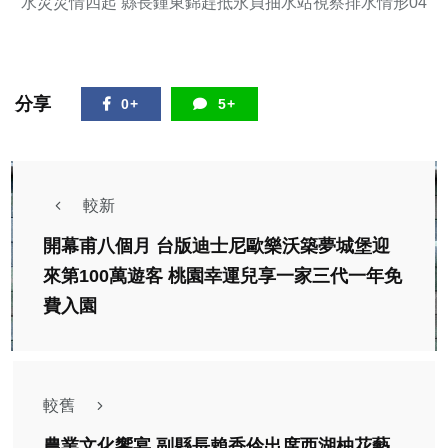
水災災情四起 縣長鍾東錦趕抵永貞抽水站視察排水情形04
分享
0+
5+
較新
開幕甫八個月 台版迪士尼歐樂沃築夢城堡迎
來第100萬遊客 桃園幸運兒享一家三代一年免
費入園
較舊
農業文化饗宴 副縣長賴香伶出席西湖柚花藝