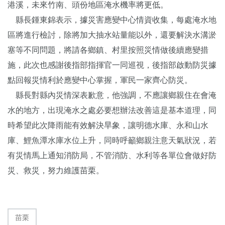
港溪，未來竹南、頭份地區淹水機率將更低。
縣長鍾東錦表示，據災害應變中心情資收集，每處淹水地
區將進行檢討，除將加大抽水站量能以外，還要解決水溝淤
塞等不同問題，將請各鄉鎮、村里按照災情做後續應變措
施，此次也感謝後指部指揮官一同巡視，後指部啟動防災據
點回報災情利於應變中心掌握，軍民一家齊心防災。
縣長對縣內災情深表歉意，他強調，不應讓鄉親住在會淹
水的地方，出現淹水之處必要想辦法改善這是基本道理，同
時希望此次降雨能有效解決旱象，讓明德水庫、永和山水
庫、鯉魚潭水庫水位上升，同時呼籲鄉親注意天氣狀況，若
有災情馬上通知消防局，不管消防、水利等各單位會做好防
災、救災，努力維護苗栗。
苗栗