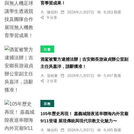
育學習成果！
陳信利
2026年八月07日
9,263 觀看
9 分享
社會
酒駕被警方逮捕法辦｜吉安鄉長游淑貞辦公室副
主任吳嘉洋，請辭獲准！
張柏東
2026年八月07日
5,447 觀看
3 分享
宗教
105年歷史再現！ 嘉義城隍夜巡串聯海內外宮廟
9/11登場 展現傳統與現代宗教文化魅力〜
陳信利
2026年八月07日
9,495 觀看