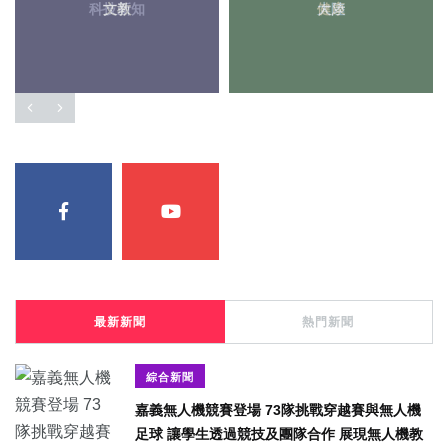
科技新知
文教
健康
大陸
最新新聞
熱門新聞
綜合新聞
嘉義無人機競賽登場 73隊挑戰穿越賽與無人機
足球 讓學生透過競技及團隊合作 展現無人機教