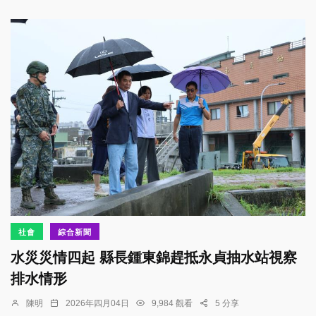
社會
綜合新聞
水災災情四起 縣長鍾東錦趕抵永貞抽水站視察
排水情形
陳明
2026年四月04日
9,984 觀看
5 分享