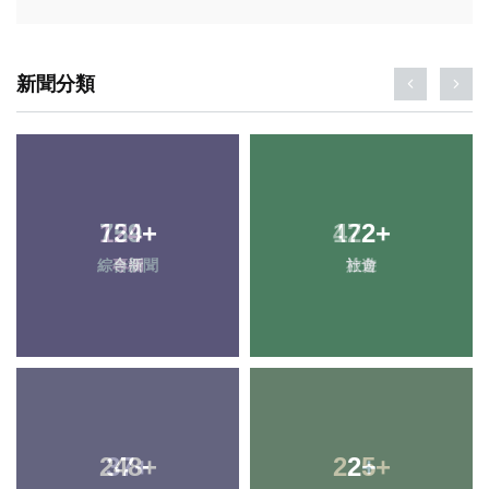
新聞分類
124
759
+
+
172
422
+
+
綜合新聞
專欄
旅遊
社會
248
37
+
+
225
2
+
+