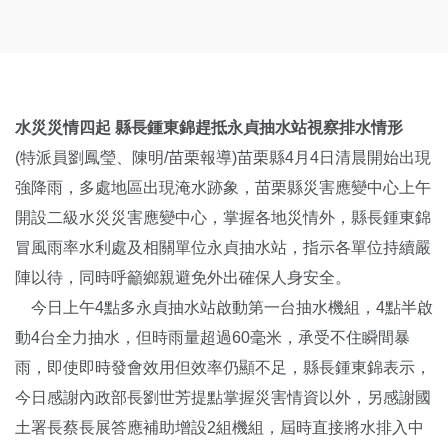
水災災情四起 縣長鍾東錦趕抵永貞抽水站視察排水情形
(特派員劉鳳瑩、陳明/苗栗報導)苗栗縣4月4日清晨開始出現
強降雨，多處地區出現淹水跡象，苗栗縣災害應變中心上午
開設二級水災災害應變中心，掌握各地災情外，縣長鍾東錦
冒風雨率水利處及相關單位永貞抽水站，指示各單位持續嚴
陣以待，同時呼籲鄉親避免外出確保人身安全。
今日上午4點多永貞抽水站啟動第一台抽水機組，4點半啟
動4台全力抽水，但時雨量超過60毫米，承受不住瞬間暴
雨，即使即時發會效用但效率仍顯不足，縣長鍾東錦表示，
今日感謝內政部長劉世芳提點掌握災害情資以外，另感謝國
土署長蔡長展答應補助增設2組機組，屆時直接將水排入中