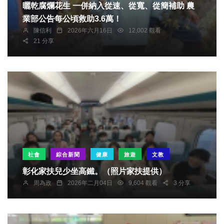
曬乾腐爛花生 一併納入從速、從寬、從簡補助 農
業部公告每公頃救助3.6萬！
陳信利
2026年六月16日
12,002 觀看
21 分享
社會
綜合新聞
健康
旅遊
文教
彰化家扶兒少坐高鐵。（照片家扶提供）
周為政
2026年二月04日
9,604 觀看
3 分享