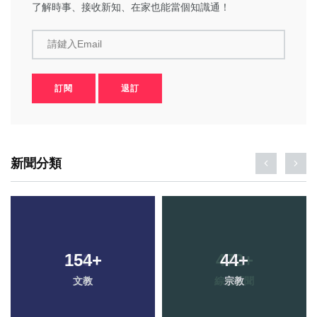
了解時事、接收新知、在家也能當個知識通！
請鍵入Email
訂閱
退訂
新聞分類
154
+
44
+
文教
宗教