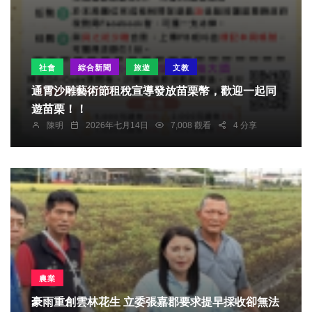
社會
綜合新聞
旅遊
文教
通霄沙雕藝術節租稅宣導發放苗栗幣，歡迎一起同
遊苗栗！！
陳明
2026年七月14日
7,008 觀看
4 分享
農業
豪雨重創雲林花生 立委張嘉郡要求提早採收卻無法