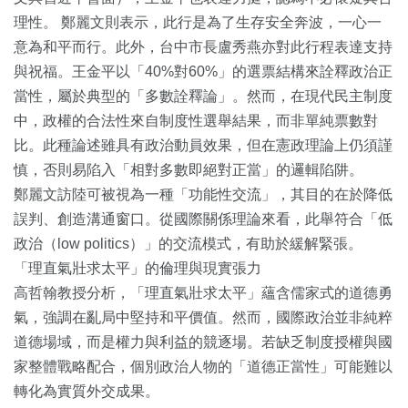
理性。 鄭麗文則表示，此行是為了生存安全奔波，一心一
意為和平而行。此外，台中市長盧秀燕亦對此行程表達支持
與祝福。王金平以「40%對60%」的選票結構來詮釋政治正
當性，屬於典型的「多數詮釋論」。然而，在現代民主制度
中，政權的合法性來自制度性選舉結果，而非單純票數對
比。此種論述雖具有政治動員效果，但在憲政理論上仍須謹
慎，否則易陷入「相對多數即絕對正當」的邏輯陷阱。
鄭麗文訪陸可被視為一種「功能性交流」，其目的在於降低
誤判、創造溝通窗口。從國際關係理論來看，此舉符合「低
政治（low politics）」的交流模式，有助於緩解緊張。
「理直氣壯求太平」的倫理與現實張力
高哲翰教授分析，「理直氣壯求太平」蘊含儒家式的道德勇
氣，強調在亂局中堅持和平價值。然而，國際政治並非純粹
道德場域，而是權力與利益的競逐場。若缺乏制度授權與國
家整體戰略配合，個別政治人物的「道德正當性」可能難以
轉化為實質外交成果。