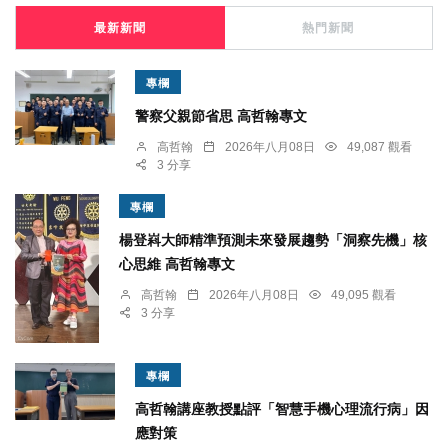
最新新聞
熱門新聞
專欄
警察父親節省思 高哲翰專文
高哲翰
2026年八月08日
49,087 觀看
3 分享
專欄
楊登嵙大師精準預測未來發展趨勢「洞察先機」核
心思維 高哲翰專文
高哲翰
2026年八月08日
49,095 觀看
3 分享
專欄
高哲翰講座教授點評「智慧手機心理流行病」因
應對策