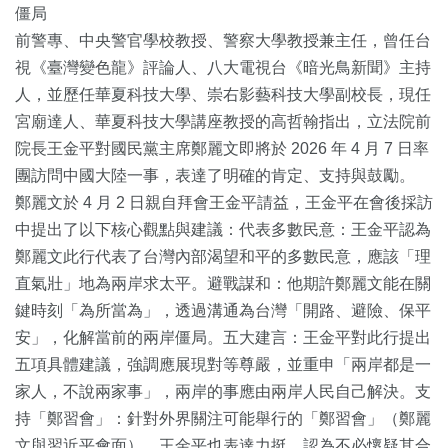
僵局
前警專、中央警官學校教授、警察大學教授兼主任，曾任台
視《臺灣變色龍》評論人、八大電視台《暗光鳥新聞》主持
人，並歷任華夏科技大學、崇右影藝科技大學副校長，現任
宮廟達人、華夏科技大學講座教授的高哲翰指出，立法院前
院長王金平對國民黨主席鄭麗文即將於 2026 年 4 月 7 日率
團訪問中國大陸一事，表達了明確的肯定、支持與鼓勵。
鄭麗文於 4 月 2 日親自拜會王金平請益，王金平在會後採訪
中提出了以下核心觀點與建議：代表多數民意：王金平認為
鄭麗文此行代表了台灣內部渴望和平的多數民意，應該「理
直氣壯」地為兩岸求太平。避戰謀和：他期許鄭麗文能在關
鍵時刻「為所當為」，透過溝通為台灣「開路、避險、保平
安」，化解當前的兩岸僵局。五大建言：王金平對此行提出
五項具體建議，強調應展現對等尊嚴，並重申「兩岸都是一
家人，不說兩家事」，兩岸的事應由兩岸人民自己解決。支
持「鄭習會」：針對外界關注可能舉行的「鄭習會」（鄭麗
文與習近平會面），王金平也表達力挺，認為不必懷疑其合