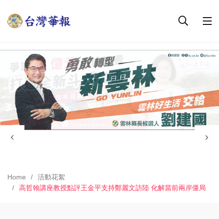
Home
活動花絮
高哲翰講座教授點評王金平支持鄭麗文訪陸 化解當前兩岸僵局