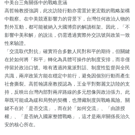
中美台三角關係中的戰略意涵
高哲翰教授強調，此次訪陸行動亦需置於更宏觀的戰略架構
中觀察。在中美競逐影響力的背景下，台灣任何政治人物的
對外互動，都可能被納入大國博弈的解讀框架。因此，「不
影響中美和解」的說法，仍需透過實際外交訊號與政策一致
性來驗證。
「交流取代對抗」確實符合多數人民對和平的期待，但關鍵
在於如何將「和平」轉化為具體可操作的制度安排，而非僅
停留於政治口號。唯有透過跨黨派對話、制度性監督與全民
共識，兩岸政策方能在穩定中前行，避免因個別行動而產生
社會撕裂。高哲翰講座教授認為，王金平對鄭麗文訪陸的支
持，反映出台灣內部對兩岸路線的多元想像與政治張力。此
舉既可能成為緩和局勢的契機，也潛藏制度與戰略風險。關
鍵不在於「是否交流」，而在於「如何交流」、「由誰授
權」、「是否納入國家整體戰略」，這才是兩岸關係長治久
安的核心所在。