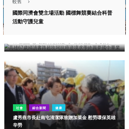
較舊
國際同濟會雙主場活動 國標舞競賽結合科普
綜合新聞
活動守護兒童
高雄67歲婦讀書路超坎坷抗癌逆境求學終圓夢國中
畢業
陳信銘
2026年六月08日
6,453 觀看
2 分享
社會
綜合新聞
健康
盧秀燕市長赴南屯清潔隊致贈加菜金 慰勞環保英雄
辛勞