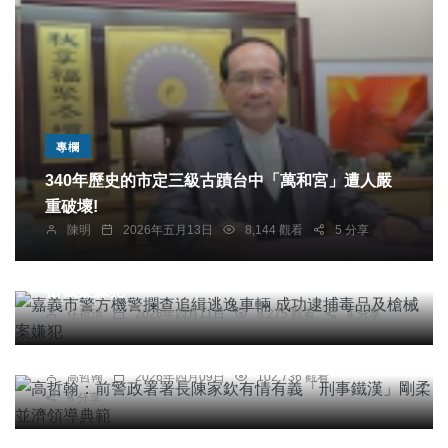
專欄
340年歷史的市定三級古蹟台中「萬和宮」遭人嚴
重破壞!
陳明
2026年五月13日
8,144 觀看
5 分享
社會
綜合新聞
嘉義市警方機警攔查追緝逃逸車輛 成功逮捕毒品及
槍械案嫌犯
專欄
任禮清
2026年四月11日
8,275 觀看
4 分享
高哲翰：前警政署署長陳家欽有情有義「刑事鐵
漢」剛柔並濟領導典範
高哲翰
2026年四月09日
102,736 觀看
8 分享
頭條
農業
健康
旅遊
台南安平－澎湖安馬航線今開航 黃偉哲盼帶動雙城