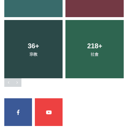
36
+
218
+
宗教
社會