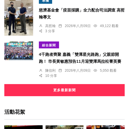
專欄
慈濟基金會「疫苗採購」全力配合司法調查 高哲
翰專文
高哲翰
2026年八月09日
49,122 觀看
3 分享
綜合新聞
4千跑者齊聚 嘉義「雙潭星光路跑」父親節開
跑！ 市長黃敏惠預告11月迎雙潭馬拉松菁英賽
陳信利
2026年八月09日
5,050 觀看
10 分享
更多最新新聞
活動花絮