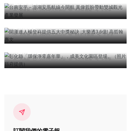
觀光產業發展
蔡俊賢
2026年六月30日
6,550 觀看
2 分享
專欄
開運達人楊登嵙提供五大中獎秘訣 :大樂透3.6億!
高哲翰專文
高哲翰
2026年六月22日
69,979 觀看
5 分享
社會
綜合新聞
健康
文教
彰化縣「環保淨零嘉年華」，成美文化園區登場。
（照片縣府提供）
周為政
2026年四月12日
8,376 觀看
3 分享