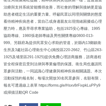
衛生局長陳南松提醒，精神疾病與其他疾病一樣，透過適當
治療與支持系統皆能獲得改善，而社會的理解與接納更是協
助患者穩定生活的重要力量。呼籲民眾以同理與關懷的態度
看待精神疾病患者，當自己或身邊親友出現情緒困擾或心理
壓力時，應及早尋求專業協助，包括1925安心專線、1995
協助專線、1980張老師專線及男性關懷專線0800-013-
999。另縣府為提供民眾安心求助的管道，於縣內13鄉鎮衛
生所及3處社區心理衛生中心(南投區220-2662、竹山區263-
1925及埔里區291-1925)提供免費心理諮商服務，諮商過程
皆全程保密且受到法律與專業倫理的保護。衛生局也邀請民
眾參與活動，一同認識心理健康與精神疾病相關議題。本次
活動採預約報名制，每場次開放30名民眾參與，名額有限，
報名可透過線上表單 https://forms.gle/Hsxv8rFixpkLuPPy9
或掃描活動QR Code