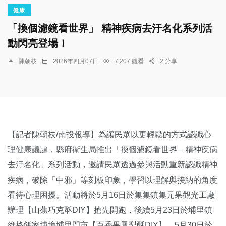
健康
「換個濾鏡看世界」 精神疾病去汙名化系列活
動閃亮登場！
陳朝枝
2026年四月07日
7,207 觀看
2 分享
【記者陳朝枝/南投報導】為讓民眾以更輕鬆的方式認識心
理健康議題，縣府衛生局推出「換個濾鏡看世界—精神疾病
去汙名化」系列活動，邀請民眾透過參與活動重新認識精神
疾病，破除「中邪」等刻板印象，學習以理解與接納的角度
看待心理困擾。活動將於5月16日於集集鎮集元果觀光工廠
辦理【山蕉巧克酥DIY】搶先開跑，後續5月23日於埔里鎮
維格餅家埔境埔里門市【百香果鳳梨酥DIY】、5月30日於