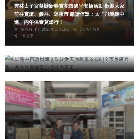
雲林太子宮舉辦新春賞花燈過平安橋活動 歡迎大家
前往賞燈、參拜、逛夜市 籲請信眾：太子飛馬穩中
進、丙午保泰莫燥行！
陳信利
2026年二月16日
14,764 觀看
18 分享
社會
綜合新聞
國民黨中市議員陳文政疑受美施壓重啟核能？市長
盧秀燕：美方確實擔憂台灣電力不足
張世昌
2026年三月25日
7,860 觀看
2 分享