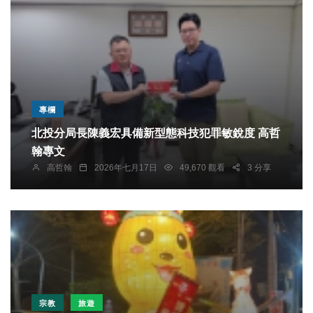
專欄
北投分局長陳義宏具備新型態科技犯罪敏銳度 高哲
翰專文
高哲翰
2026年七月17日
49,670 觀看
3 分享
宗教
旅遊