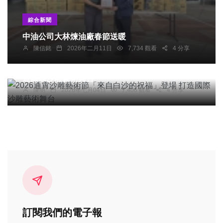
綜合新聞
中油公司大林煉油廠春節送暖
陳信銘
2026年二月11日
7,734 觀看
4 分享
社會
宗教
綜合新聞
旅遊
2026通霄沙雕藝術節「來自白沙的祝福」登場 打
造國際沙雕藝術舞台
陳明
2026年七月04日
7,406 觀看
4 分享
訂閱我們的電子報