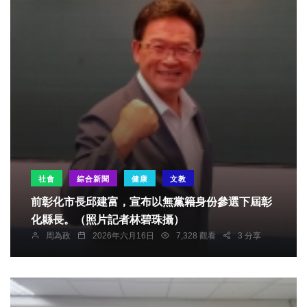
社會
綜合新聞
健康
文教
前彰化市長邱建富，宣布以無黨籍身份參選下屆彰
化縣長。（照片記者林碧珠攝）
周為政
2026年六月16日
7,328 觀看
3 分享