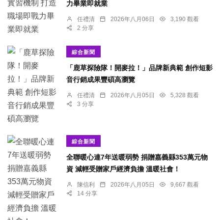
力畢業即就業
任禮清
2026年八月06日
3,190 觀看
2 分享
綜合新聞
「鹿草探險隊！開麥拉！」品牌新典範 創作短影
音行銷成果豐碩高瀏覽
任禮清
2026年八月05日
5,328 觀看
3 分享
綜合新聞
全聯暖心連7年送暖弱勢 捐贈嘉義縣353萬元物
資 減輕受贈家戶經濟負擔 溫暖社會！
陳信利
2026年八月05日
9,667 觀看
14 分享