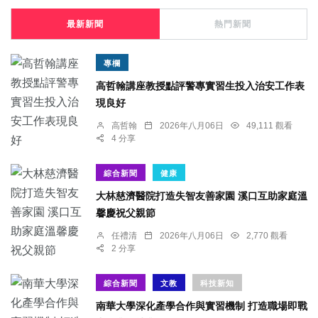
最新新聞
熱門新聞
專欄
高哲翰講座教授點評警專實習生投入治安工作表
現良好
高哲翰
2026年八月06日
49,111 觀看
4 分享
綜合新聞
健康
大林慈濟醫院打造失智友善家園 溪口互助家庭溫
馨慶祝父親節
任禮清
2026年八月06日
2,770 觀看
2 分享
綜合新聞
文教
科技新知
南華大學深化產學合作與實習機制 打造職場即戰