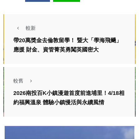
較新
帶20萬獎金去倫敦留學！ 暨大「學海飛颺」
應援 財金、資管菁英勇闖英國密大
較舊
2026南投百K小鎮漫遊首度前進埔里！4/18相
約福興溫泉 體驗小鎮慢活與永續風情