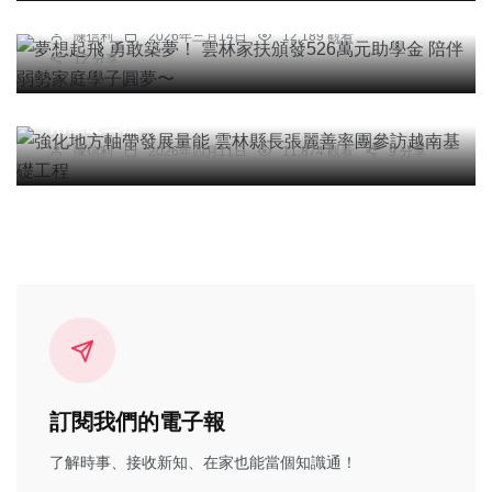
陪伴弱勢家庭學子圓夢〜
陳信利
2026年三月14日
12,189 觀看
12 分享
綜合新聞
強化地方軸帶發展量能 雲林縣長張麗善率團參訪越
南基礎工程
陳信利
2026年四月11日
11,874 觀看
9 分享
訂閱我們的電子報
了解時事、接收新知、在家也能當個知識通！