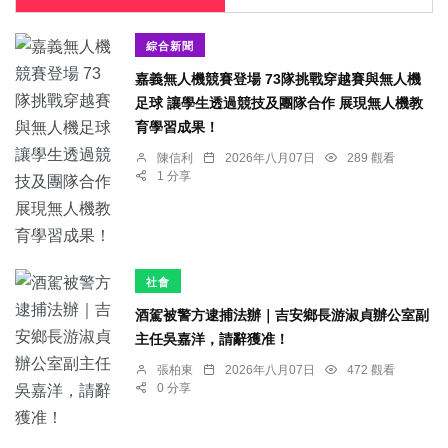
綜合新聞
嘉義無人機競賽登場 73隊挑戰穿越賽與無人機
足球 讓學生透過競技及團隊合作 展現無人機教
育學習成果！
陳信利
2026年八月07日
289 觀看
1 分享
社會
酒駕被警方逮捕法辦｜吉安鄉長游淑貞辦公室副
主任吳嘉洋，請辭獲准！
張柏東
2026年八月07日
472 觀看
0 分享