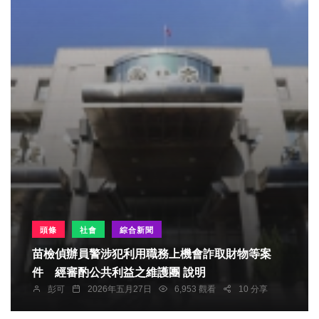
頭條
社會
綜合新聞
苗檢偵辦員警涉犯利用職務上機會詐取財物等案
件 經審酌公共利益之維護團 說明
彭可
2026年五月27日
6,953 觀看
10 分享