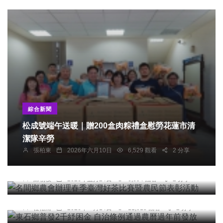
綜合新聞
松成號端午送暖｜贈200盒肉粽禮盒慰勞花蓮市清
潔隊辛勞
農業
張柏東
2026年六月10日
6,529 觀看
2 分享
名間鄉農會辦理春季臺灣好茶比賽暨農民節表彰活
動
社會
綜合新聞
陳朝枝
2026年五月24日
6,694 觀看
2 分享
東石鄉普發2千紓困金 自治條例通過農曆過年前發
放
綜合新聞
任禮清
2026年一月14日
11,015 觀看
2 分享
夢想起飛 勇敢築夢！ 雲林家扶頒發526萬元助學金