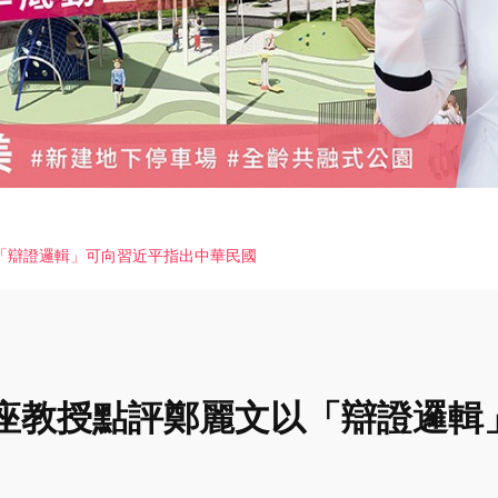
「辯證邏輯」可向習近平指出中華民國
座教授點評鄭麗文以「辯證邏輯