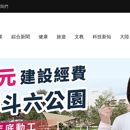
我們
業
綜合新聞
健康
旅遊
文教
科技新知
大陸