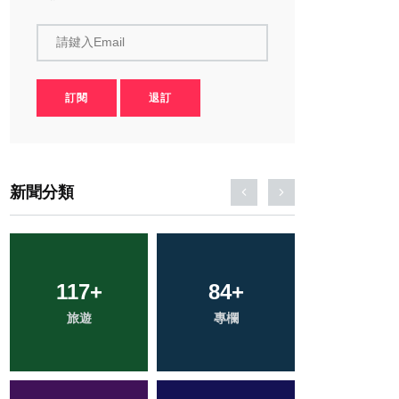
請鍵入Email
訂閱
退訂
新聞分類
286
117
+
+
84
48
+
+
36
+
旅遊
社會
專欄
宗教
頭條