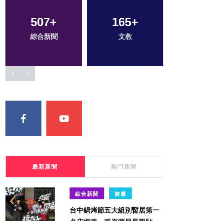
507
1
+
+
165
52
+
+
24
+
綜合新聞
大陸
文教
農業
科技新知
最新新聞
熱門新聞
綜合新聞
健康
台中鍋烤節五大組別暫居第一