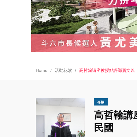
Home
活動花絮
高哲翰講座教授點評鄭麗文以
專欄
高哲翰講
民國