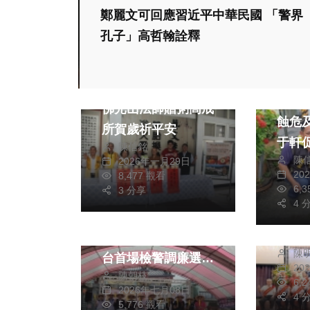
鄭麗文可回應習近平中華民國 「警界
孔子」高哲翰詮釋
綜合新
綜合新聞
大寮
佛光山法師贈粥高戒
蝕危
所賀歲祈平安
于軒
陳信銘
陳
2026年一月29日
綜合新
20
8,477 觀看
6,
3 分享
縣府
綜合新聞
4 
好人
玄天上帝佑黎民、公
鍾東
平選舉護南投！ 全
陳
祝福
台首場檢警調廉選委
20
陳朝枝
會攜手廟宇跨界結合
6,
2026年七月08日
4 
信仰 扎根在地反賄
5,776 觀看