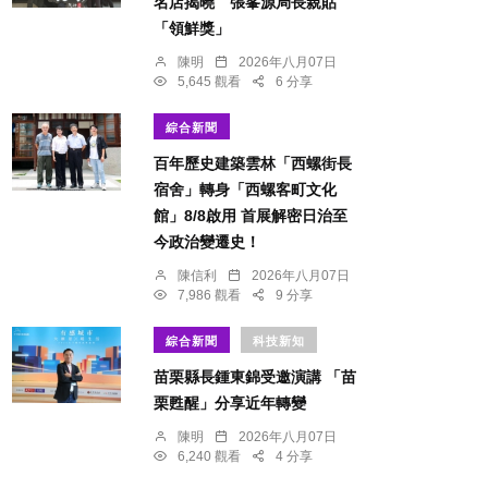
名店揭曉 張峯源局長親貼
「領鮮獎」
陳明
2026年八月07日
5,645 觀看
6 分享
綜合新聞
百年歷史建築雲林「西螺街長
宿舍」轉身「西螺客町文化
館」8/8啟用 首展解密日治至
今政治變遷史！
陳信利
2026年八月07日
7,986 觀看
9 分享
綜合新聞
科技新知
苗栗縣長鍾東錦受邀演講 「苗
栗甦醒」分享近年轉變
陳明
2026年八月07日
6,240 觀看
4 分享