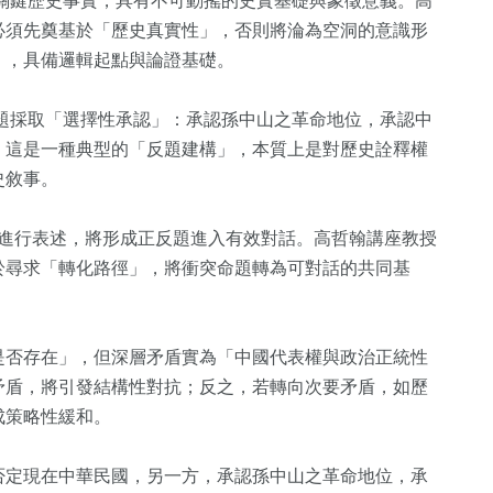
關鍵歷史事實，具有不可動搖的史實基礎與象徵意義。高
必須先奠基於「歷史真實性」，否則將淪為空洞的意識形
」，具備邏輯起點與論證基礎。
題採取「選擇性承認」：承認孫中山之革命地位，承認中
，這是一種典型的「反題建構」，本質上是對歷史詮釋權
史敘事。
題進行表述，將形成正反題進入有效對話。高哲翰講座教授
於尋求「轉化路徑」，將衝突命題轉為可對話的共同基
152
+
是否存在」，但深層矛盾實為「中國代表權與政治正統性
矛盾，將引發結構性對抗；反之，若轉向次要矛盾，如歷
健康
成策略性緩和。
否定現在中華民國，另一方，承認孫中山之革命地位，承