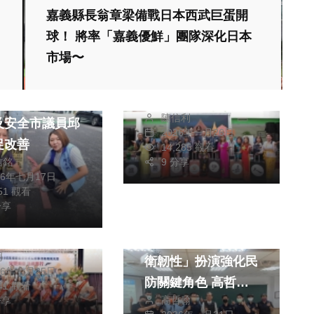
嘉義縣長翁章梁備戰日本西武巨蛋開
綜合新聞
球！ 將率「嘉義優鮮」團隊深化日本
市場〜
2026台灣燈會「進
嘉門．伊嘉人」新住
聞
民燈區溫暖點亮嘉
區路燈桿基座腐
陳信利
義！
及安全市議員邱
2026年一月26日
促改善
14,285 觀看
9 分享
信銘
聞
26年七月17日
351 觀看
表揚模範父親暨
分享
好事代表 縣長
專欄
錦伉儷頒贈賀匾
警政署在「全社會防
明
衛韌性」扮演強化民
26年七月25日
防關鍵角色 高哲翰
241 觀看
高哲翰
分享
講座教授高度認同