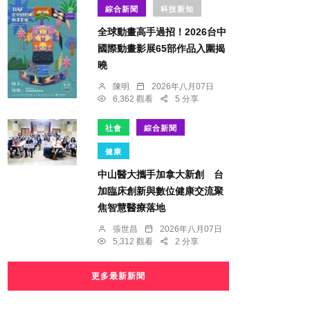
綜合新聞
科技新知
全球動畫高手過招！2026台中
國際動畫影展65部作品入圍揭
曉
陳明
2026年八月07日
6,362 觀看
5 分享
社會
綜合新聞
健康
中山醫大攜手加拿大新創 台
加臨床創新與數位健康交流聚
焦智慧醫療落地
張世昌
2026年八月07日
5,312 觀看
2 分享
更多最新新聞