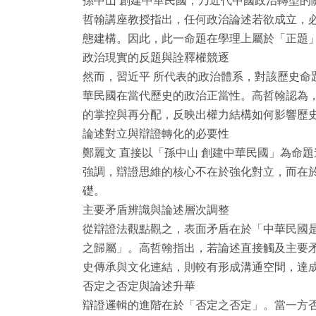
孫中山 創建中華民國，乃近代中國政治轉型的
哲翰講座教授指出，任何政治論述若欲成立，
態建構。因此，此一命題在學理上屬於「正題
政治現實的反題與詮釋權競逐
然而，習近平 所代表的政治體系，對該歷史命
華民國在當代歷史的政治正當性。高哲翰認為
的掌控與再分配，反映出權力結構如何影響歷
論述對立與辯證轉化的必要性
鄭麗文 直接以「孫中山 創建中華民國」為命
強調，辯證思維的核心不在於強化對立，而在
礎。
主要矛盾辨識與論述層次調整
282
+
48
+
36
+
從辯證法觀點觀之，表面矛盾在於「中華民國
之歸屬」。高哲翰指出，若論述直接觸及主要
社會
宗教
頭條
史傳承與文化連結，則較有形成溝通空間，達
否定之否定與論述升華
辯證邏輯的進階在於「否定之否定」。當一方