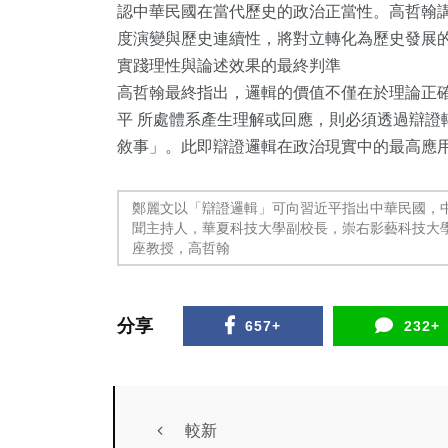
認中華民國在當代歷史的政治正當性。高哲翰
度演變與歷史連續性，將對立轉化為歷史發展
1
+
55
+
26
+
實踐理性與論述效果的最終判準
大陸
農業
科技新知
高哲翰最終指出，邏輯的價值不僅在於理論正確
平 所處體系產生理解或回應，則必須透過辯證
敘事」。此即辯證邏輯在政治現實中的最高應
鄭麗文以「辯證邏輯」可向習近平指出中華民國，
聞主持人，華夏科技大學副校長，崇右影藝科技大
座教授，高哲翰
分享
657+
232+
較新