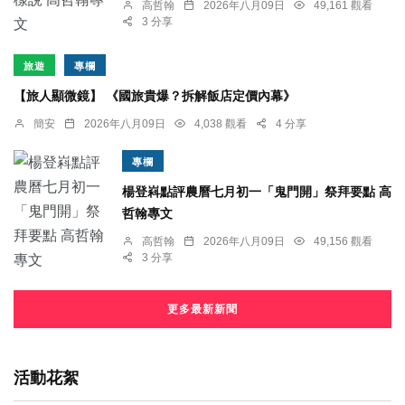
高哲翰
2026年八月09日
49,161 觀看
3 分享
旅遊
專欄
【旅人顯微鏡】 《國旅貴爆？拆解飯店定價內幕》
簡安
2026年八月09日
4,038 觀看
4 分享
專欄
楊登嵙點評農曆七月初一「鬼門開」祭拜要點 高
哲翰專文
高哲翰
2026年八月09日
49,156 觀看
3 分享
更多最新新聞
活動花絮