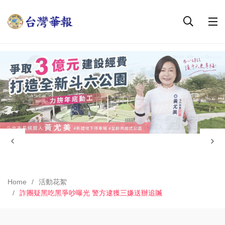
Home
活動花絮
詐團疑黑吃黑爭吵曝光 警方逮獲三嫌送辦追贓