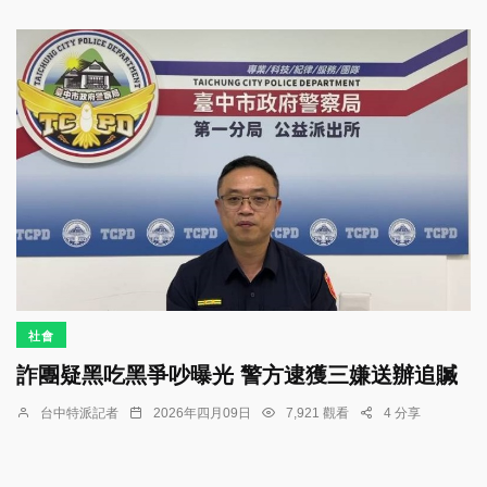
社會
詐團疑黑吃黑爭吵曝光 警方逮獲三嫌送辦追贓
台中特派記者
2026年四月09日
7,921 觀看
4 分享