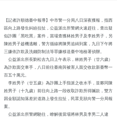
【記者許順德臺中報導】中市警一分局八日深夜獲報，指西
區向上路發生糾紛拉扯，公益派出所警網火速趕往，查出疑
似詐團「黑吃黑」案件，當場查獲林姓男子及李姓男子，另
陳姓男子趁機逃離，警方循線將陳男追緝到案，九日下午將
三嫌依詐欺及洗錢防制法等罪嫌移送臺中地檢署偵辦。
公益派出所長劉松吉九日上午表示，林姓男子（廿六歲）
為詐欺面交車手，八日前往臺南與被害人面交收款新臺幣一
百五十萬元。
李姓男子（廿五歲）為詐團上手指派之收水手，並夥同陳
姓男子（十九歲）前往向上路一段收取詐欺所得贓款，雙方
因金額認知落差於道路上發生拉扯，民眾見狀向警一分局報
案。
公益派出所警網馳往，瞭解後當場將林男及李男二人逮