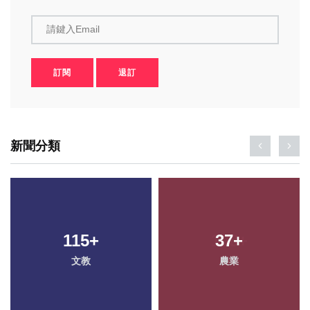
請鍵入Email
訂閱
退訂
新聞分類
106
115
+
+
198
37
+
+
文教
健康
農業
社會