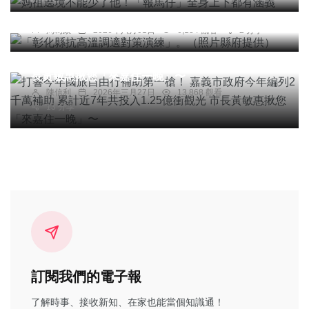
供）
綜合新聞
旅遊
周為政
2026年八月01日
6,134 觀看
2 分享
打響今年國旅自由行補助第一槍！ 嘉義市政府今年
編列2千萬補助 累計近7年共投入1.25億衝觀光 市
長黃敏惠揪您「來嘉住一晚」〜
陳信利
2026年三月27日
13,868 觀看
13 分享
訂閱我們的電子報
了解時事、接收新知、在家也能當個知識通！