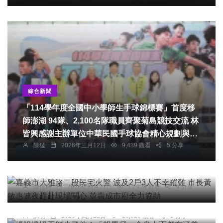
綜合新聞
「114學年度全國中小學師生手球錦標賽」首度移
師澎湖 94隊、2,100名隊職員齊聚菊島競技交流 林
皆興感謝主辦單位中華民國手球協會精心規劃與協
陳猛
2026年三月12日
9,439 觀看
5 分享
助，將全國賽事帶到澎湖舉辦，讓更多人看見澎湖
社會
綜合新聞
良好的運動環境與場館設施。他也鼓勵遠道而來的
嘉義市大雅路二段民宅火警 波及2戶3人不幸罹難
隊伍，在比賽之餘不妨走訪澎湖各地景點、品嚐特
市長黃敏惠連夜趕赴現場關心 並責成市府全力協助
專欄
色美食，感受這座「全球最好客城市」的自然風光
陳信利
2026年四月21日
11,924 觀看
9 分享
媽祖遶境不能少了他！「報馬仔」全身上下都有涵
與人情溫度。
義
社會
綜合新聞
健康
旅遊
文教
陳明
2026年四月21日
10,620 觀看
5 分享
「彰化縣抗高溫調適對策演練」。（照片縣府提