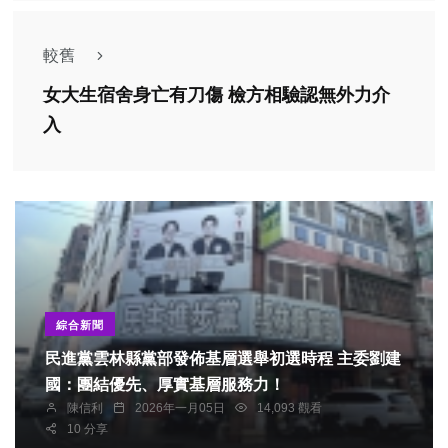
較舊
女大生宿舍身亡有刀傷 檢方相驗認無外力介
入
綜合新聞
民進黨雲林縣黨部發佈基層選舉初選時程 主委劉建
國：團結優先、厚實基層服務力！
陳信利
2026年一月05日
14,093 觀看
10 分享