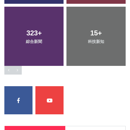
323
1
+
+
15
74
+
+
綜合新聞
大陸
科技新知
旅遊