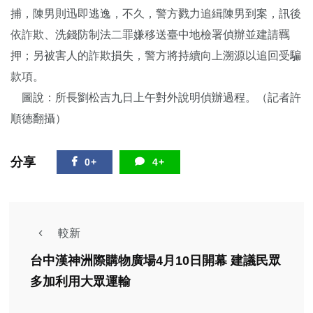
捕，陳男則迅即逃逸，不久，警方戮力追緝陳男到案，訊後
依詐欺、洗錢防制法二罪嫌移送臺中地檢署偵辦並建請羈
押；另被害人的詐欺損失，警方將持續向上溯源以追回受騙
款項。
圖說：所長劉松吉九日上午對外說明偵辦過程。（記者許
順德翻攝）
分享
0+
4+
較新
台中漢神洲際購物廣場4月10日開幕 建議民眾
多加利用大眾運輸