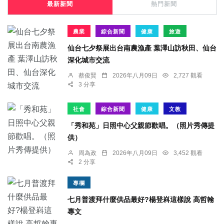
最新新聞
熱門新聞
農業
綜合新聞
健康
旅遊
仙台七夕祭展出台南農漁產 葉澤山訪秋田、仙台
深化城市交流
蔡俊賢
2026年八月09日
2,727 觀看
3 分享
社會
綜合新聞
健康
文教
「秀和苑」日照中心父親節歡唱。（照片秀傳提
供）
周為政
2026年八月09日
3,452 觀看
2 分享
專欄
七月普渡拜什麼供品最好?楊登嵙這樣說 高哲翰
專文