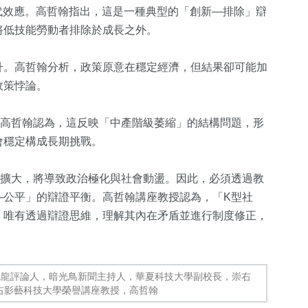
代效應。高哲翰指出，這是一種典型的「創新—排除」辯
將低技能勞動者排除於成長之外。
升。高哲翰分析，政策原意在穩定經濟，但結果卻可能加
政策悖論。
。高哲翰認為，這反映「中產階級萎縮」的結構問題，形
59
+
會穩定構成長期挑戰。
專欄
續擴大，將導致政治極化與社會動盪。因此，必須透過教
—公平」的辯證平衡。高哲翰講座教授認為，「K型社
。唯有透過辯證思維，理解其內在矛盾並進行制度修正，
色龍評論人，暗光鳥新聞主持人，華夏科技大學副校長，崇右
右影藝科技大學榮譽講座教授，高哲翰