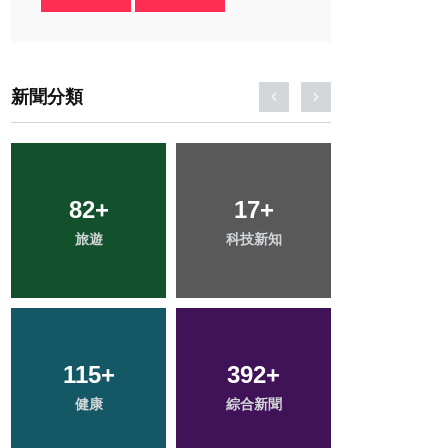
新聞分類
82
1
+
+
17
34
+
+
37
+
旅遊
大陸
科技新知
宗教
農業
128
115
+
+
392
27
+
+
218
+
健康
文教
綜合新聞
頭條
社會