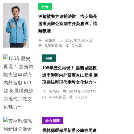
社會
酒駕被警方逮捕法辦｜吉安鄉長
游淑貞辦公室副主任吳嘉洋，請
辭獲准！
張柏東
2026年八月07日
5,529 觀看
3 分享
宗教
105年歷史再現！ 嘉義城隍夜
巡串聯海內外宮廟9/11登場 展
現傳統與現代宗教文化魅力〜
陳信利
2026年八月07日
9,546 觀看
15 分享
綜合新聞
雲林縣環保局新辦公廳舍周邊