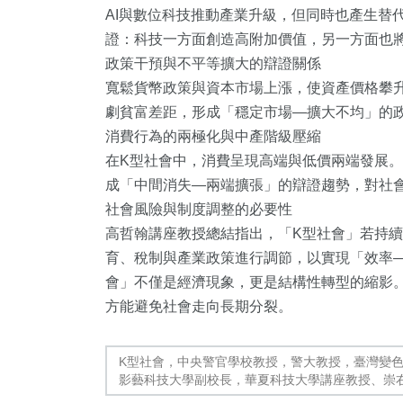
AI與數位科技推動產業升級，但同時也產生替
證：科技一方面創造高附加價值，另一方面也
政策干預與不平等擴大的辯證關係
寬鬆貨幣政策與資本市場上漲，使資產價格攀
劇貧富差距，形成「穩定市場—擴大不均」的
消費行為的兩極化與中產階級壓縮
在K型社會中，消費呈現高端與低價兩端發展
1
+
34
+
37
+
成「中間消失—兩端擴張」的辯證趨勢，對社
社會風險與制度調整的必要性
大陸
宗教
農業
高哲翰講座教授總結指出，「K型社會」若持
育、稅制與產業政策進行調節，以實現「效率
會」不僅是經濟現象，更是結構性轉型的縮影
方能避免社會走向長期分裂。
128
+
27
+
218
+
K型社會，中央警官學校教授，警大教授，臺灣變
文教
頭條
社會
影藝科技大學副校長，華夏科技大學講座教授、崇