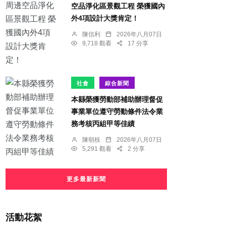
空品淨化區景觀工程 榮獲國內
外4項設計大獎肯定！
陳信利
2026年八月07日
9,718 觀看
17 分享
社會
綜合新聞
本縣榮獲勞動部補助辦理督促
事業單位遵守勞動條件法令業
務考核丙組甲等佳績
陳朝枝
2026年八月07日
5,291 觀看
2 分享
更多最新新聞
活動花絮