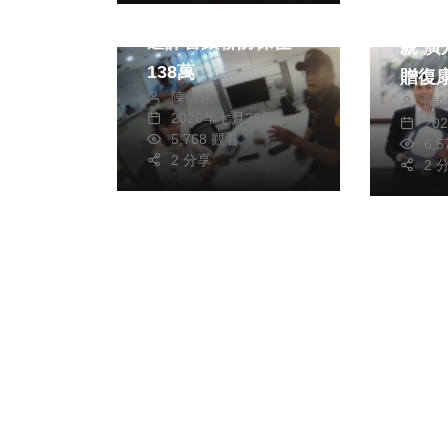
光產
趙姓女子買百元玩具
企業
遭詐警銀聯防保住
親 
138萬
贈復
陳信銘
陳
2026年七月29日
20
5,768 觀看
6,
2 分享
2 