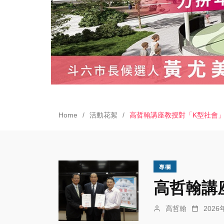
Home
活動花絮
高哲翰講座教授對「K型社會
專欄
高哲翰講
高哲翰
202