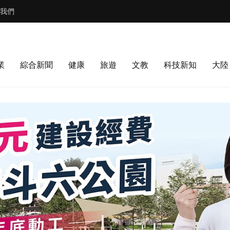
我們
業
綜合新聞
健康
旅遊
文教
科技新知
大陸