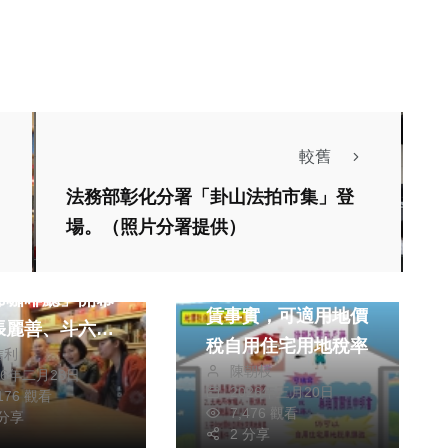
較舊
法務部彰化分署「卦山法拍市集」登
場。（照片分署提供）
聞
旅遊
綜合新聞
斗六太平老街
戶籍供親友寄放無租
爺咖啡廳」開幕
賃事實，可適用地價
張麗善、斗六市
專欄
稅自用住宅用地稅率
信利
聖爵等人感謝竹
高哲翰講座教授點評
陳朝枝
26年二月28日
車大王胡漢龑到
2026年三月20日
,176 觀看
維持現狀作為兩岸對
7,476 觀看
協助行銷斗六觀
 分享
話基礎
聞
健康
2 分享