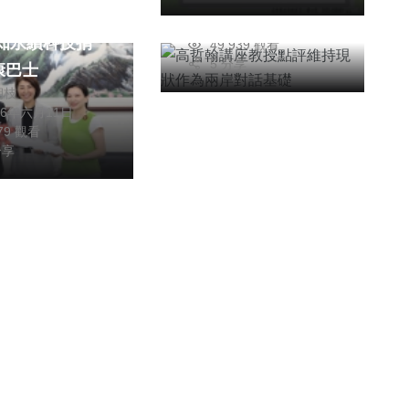
業及人文之美！
高哲翰
愛心造福南投鄉
2026年六月23日
廣知永續科技捐
49,939 觀看
5 分享
康巴士
朝枝
26年六月11日
579 觀看
分享