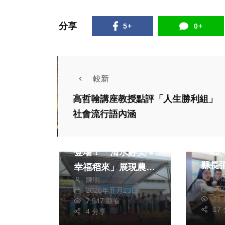
分享
5+
0+
較新
高哲翰講座教授點評「人生勝利組」
社會
農業
社會流行語內涵
綜合新
綜合新聞
旅遊
雲林
清水農會110週年慶
「虎
登場！「清水好美・
縣長
幸福稻來」展現農業
陳
長林
陳明
新活力
20
2026年五月23日
北吊
21
7,947 觀看
場 
17
4 分享
社會
綜合新