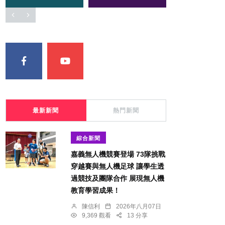
最新新聞
熱門新聞
綜合新聞
嘉義無人機競賽登場 73隊挑戰
穿越賽與無人機足球 讓學生透
過競技及團隊合作 展現無人機
教育學習成果！
陳信利
2026年八月07日
9,369 觀看
13 分享