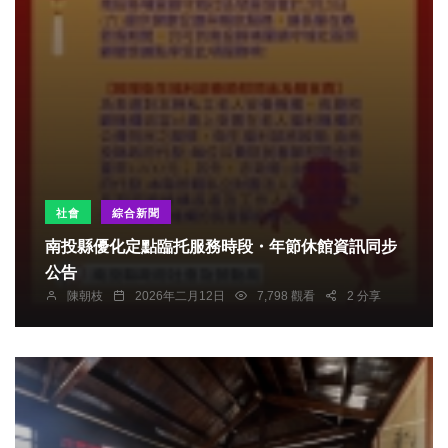
社會
綜合新聞
南投縣優化定點臨托服務時段・年節休館資訊同步
公告
陳朝枝
2026年二月12日
7,798 觀看
2 分享