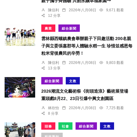
親子攜手齊體驗 共創永續幸福家園〜
陳信利
2026年八月08日
9,671 觀看
12 分享
農業
綜合新聞
雲林縣西螺鎮農會舉辦親子下田趣活動 200名親
子與立委張嘉郡等人體驗水稻一生 珍惜並感恩每
粒米背後農民的辛勞！
陳信利
2026年八月08日
9,803 觀看
13 分享
綜合新聞
文教
2026潮流文化藝術祭《街頭造浪》藝術展登場
重頭戲8月22、23日引爆中興文創園區
林欣怡
2026年八月08日
7,725 觀看
8 分享
頭條
社會
綜合新聞
文教
科技新知