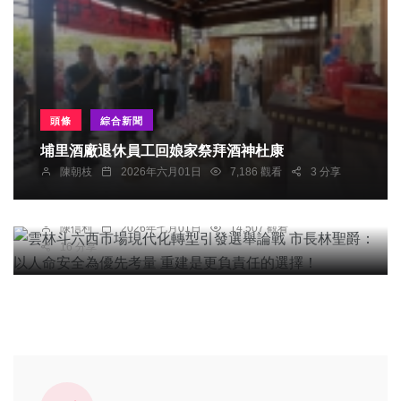
頭條
綜合新聞
綜合新聞
埔里酒廠退休員工回娘家祭拜酒神杜康
雲林斗六西市場現代化轉型引發選舉論戰 市長林聖
陳朝枝
2026年六月01日
7,186 觀看
3 分享
爵：以人命安全為優先考量 重建是更負責任的選
擇！
陳信利
2026年七月01日
14,507 觀看
16 分享