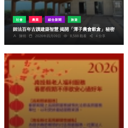
社會
農業
綜合新聞
旅遊
師法百年古蹟建築智慧 揭開「潭子農會穀倉」秘密
陳明
2026年四月09日
8,588 觀看
4 分享