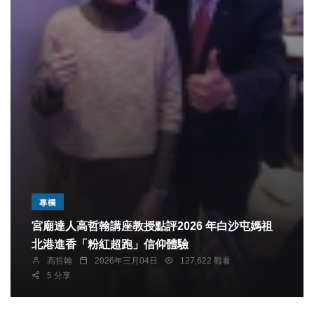
專欄
宮廟達人高哲翰講座教授點評2026 年白沙屯媽祖
北港進香「粉紅超跑」信仰體驗
高哲翰
2026年三月04日
127,622 觀看
5 分享