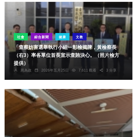
社會
綜合新聞
健康
文教
「查察妨害選舉執行小組﹂彰檢揭牌，黃檢察長
（右3）率各單位首長宣示查賄決心。（照片檢方
提供）
周為政
2026年五月25日
7,611 觀看
3 分享