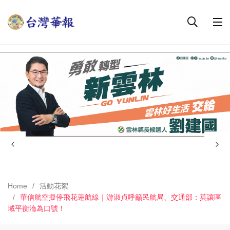
Home
活動花絮
華信航空擬停飛花蓮航線｜游淑貞呼籲民航局、交通部：莫讓區
域平衡淪為口號！