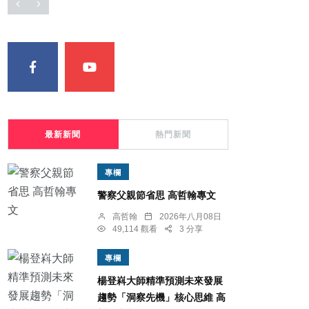
最新新聞
熱門新聞
專欄
警察父親節省思 高哲翰專文
高哲翰
2026年八月08日
49,114 觀看
3 分享
專欄
楊登嵙大師精準預測未來發展
趨勢「洞察先機」核心思維 高