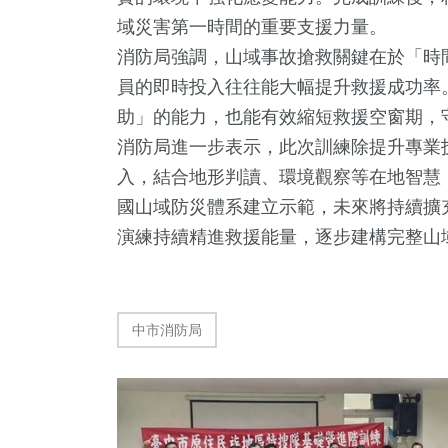
域災害第一時間的重要支援力量。
消防局強調，山域事故搶救關鍵在於「時
員的即時投入往往能大幅提升救援成功率
助」的能力，也能有效縮短救援空窗期，
消防局進一步表示，此次訓練除提升專業
入，結合地形判讀、環境觀察等在地智慧
73
+
259
+
2
+
國山域防災體系建立示範，未來將持續擴
宗教
文教
大陸
演練持續精進救援能量，逐步建構完整山
中市消防局
38
+
56
+
84
+
科技新知
頭條
農業