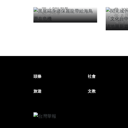
2026年二月12日
陳
讀地
7,840 觀看
20
2 分享
8,
5 
頭條
社會
旅遊
文教