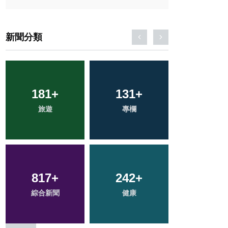
新聞分類
181
74
+
+
131
259
+
+
2
+
旅遊
宗教
專欄
文教
大陸
817
39
+
+
242
57
+
+
84
+
綜合新聞
科技新知
健康
頭條
農業