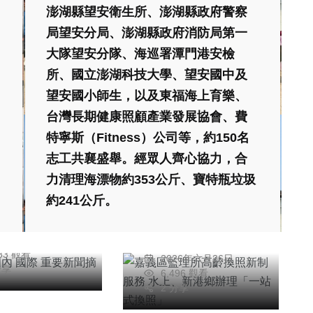
澎湖縣望安衛生所、澎湖縣政府警察
局望安分局、澎湖縣政府消防局第一
大隊望安分隊、海巡署潭門港安檢
所、國立澎湖科技大學、望安國中及
望安國小師生，以及東福海上育樂、
台灣長期健康照顧產業發展協會、費
特寧斯（Fitness）公司等，約150名
志工共襄盛舉。經眾人齊心協力，合
社會
綜合新聞
綜合新聞
力清理海漂物約353公斤、寶特瓶垃圾
嘉義區監理所高齡換
國內 國際 重
約241公斤。
照新制服務 水上、
聞摘要》
綜合新聞
安
新港鄉辦理「一站式
文教
26年七月25日
綜合新聞
任禮清
換照」
583 觀看
2026年六月26日
城色、繽紛書
陳其邁任內最後一回
分享
6,496 觀看
4月號「文化台
客家新春祈福
2 分享
帶您走入中市閱
陳信銘