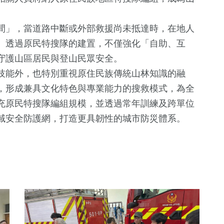
間」，當道路中斷或外部救援尚未抵達時，在地人
。透過原民特搜隊的建置，不僅強化「自助、互
守護山區居民與登山民眾安全。
技能外，也特別重視原住民族傳統山林知識的融
，形成兼具文化特色與專業能力的搜救模式，為全
442
+
充原民特搜隊編組規模，並透過常年訓練及跨單位
社會
域安全防護網，打造更具韌性的城市防災體系。