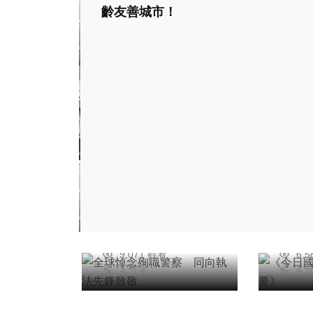
齡友善城市！
頭條
綜合新聞
頭條
全球悼念殉職警察
《今日
同向執法先鋒致敬
要新
社會
彭可
簡
旅遊
2026年三月08日
20
綜合新聞
9,071 觀看
6,
閱見
黑尾鷗身纏保麗龍帶
3 分享
4 
香！
給海鳥潛在危機
陳信銘
中」