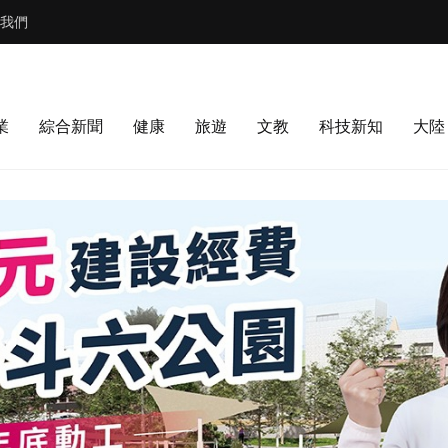
我們
業
綜合新聞
健康
旅遊
文教
科技新知
大陸