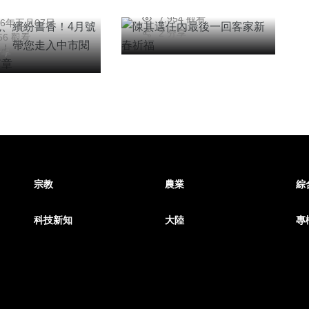
2026年二月25日
明
圖新篇章
7,954 觀看
26年五月07日
2 分享
756 觀看
分享
宗教
農業
綜
科技新知
大陸
專