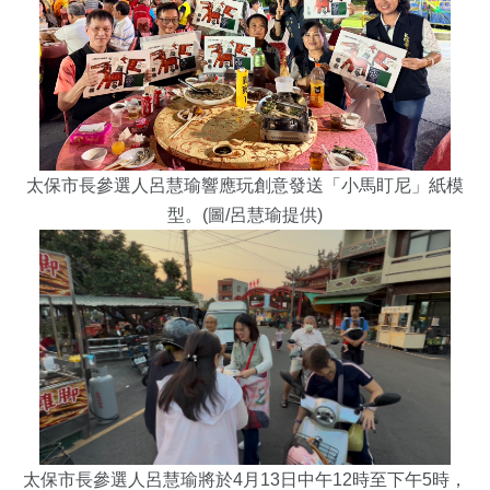
太保市長參選人呂慧瑜響應玩創意發送「小馬盯尼」紙模
型。(圖/
呂慧瑜提供)
太保市長參選人呂慧瑜
將於4月13日中午12時至下午5時，