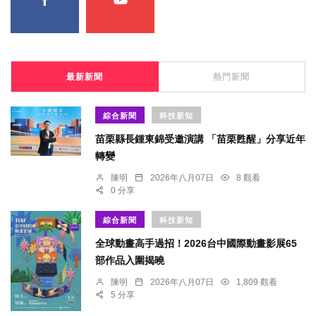
最新新聞
熱門新聞
綜合新聞
科技新知
苗栗縣長鍾東錦受邀演講 「苗栗甦醒」分享近年
轉變
陳明
2026年八月07日
8 觀看
0 分享
綜合新聞
科技新知
全球動畫高手過招！2026台中國際動畫影展65
部作品入圍揭曉
陳明
2026年八月07日
1,809 觀看
5 分享