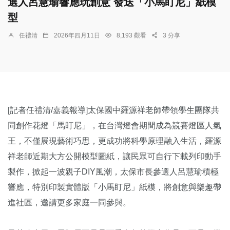
選人呂慧瑜響應玩創意 發送「小馬盯尼」紙模
型
任禮清
2026年四月11日
8,193 觀看
3 分享
[記者任禮清/嘉義報導]太保國中羅源祥老師帶領學生團隊共
同創作花燈「馬盯尼」，在台灣燈會期間成為競賽燈區人氣
王，不僅展現藝術巧思，更成功將科學原理融入生活，羅源
祥老師近期大方公開模型圖紙，讓民眾可自行下載列印動手
製作，掀起一波親子DIY風潮，太保市長參選人呂慧瑜積極
響應，特別印製實體版「小馬盯尼」紙模，將創意與樂趣帶
進社區，邀請更多家庭一同參與。