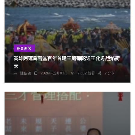
動及旅遊消息，也讓旅客以最直接的方式體驗到澎
湖熱情的人文魅力。
綜合新聞
高雄阿蓮薦善堂百年首建王船彌陀送王化舟烈焰衝
天
陳信銘
2026年五月03日
7,632 觀看
2 分享