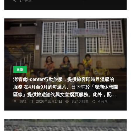
14 分享
旅遊
澎管處i-center行動旅服，提供旅客即時且溫馨的
服務 在4月至9月的每週六、日下午於「澎湖休憩園
區線」提供旅遊諮詢與文宣摺頁服務。此外，配合
陳猛
2026年四月14日
9,240 觀看
4 分享
旅遊旺季及熱門活動，也將在「2026澎湖國際海上
花火節」與「2026澎湖追風音樂燈光節」期間，於
「馬公商圈熱點線」設點，協助遊客了解活動資
訊、場地導引與旅遊建議，除了旅客能獲得最新活