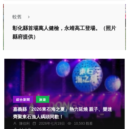
較舊
彰化縣首場萬人健檢，永靖高工登場。（照片
縣府提供）
綜合新聞
旅遊
嘉義縣「2026東石海之夏」熱力延燒 親子、樂迷
齊聚東石漁人碼頭同歡！
陳信利
2026年七月19日
10,593 觀看