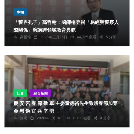
專欄
「警界孔子」高哲翰：國師楊登嵙「易經與警察人
際關係」演講跨領域教育典範
高哲翰
2026年三月25日
44,725 觀看
5 分享
社會
綜合新聞
慶 安 宮 春 節 敬 軍 主委童德裕先生致贈春節加菜
金 慰 勉 官 兵 辛 勞
陳明
2026年二月10日
8,136 觀看
4 分享