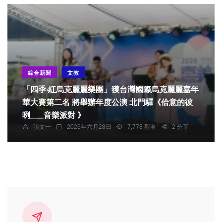
綜合新聞
文教
「四季‧紅烏克麗麗樂團」獲台灣國際烏克麗麗嘉年
華大賽第二名 將舉辦年度公演 北門驛《佮意的彼
咧___音樂派對 》
張文一
2026年六月28日
7,778 觀看
2 分享