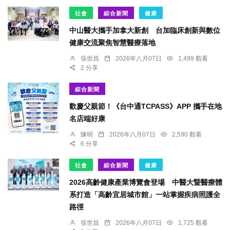
社會
綜合新聞
健康
中山醫大攜手加拿大新創 台加臨床創新與數位
健康交流聚焦智慧醫療落地
張世昌
2026年八月07日
1,499 觀看
2 分享
綜合新聞
歡慶父親節！《台中通TCPASS》APP 攜手在地
名店端好康
陳明
2026年八月07日
2,590 觀看
6 分享
社會
綜合新聞
健康
2026高齡健康產業博覽會登場 中醫大暨醫療體
系打造「高齡宜居城市館」一站掌握疾病照護全
路徑
張世昌
2026年八月07日
1,725 觀看