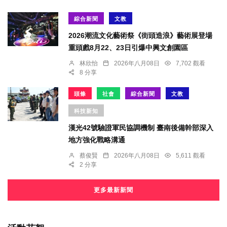
綜合新聞
文教
2026潮流文化藝術祭《街頭造浪》藝術展登場
重頭戲8月22、23日引爆中興文創園區
林欣怡
2026年八月08日
7,702 觀看
8 分享
頭條
社會
綜合新聞
文教
科技新知
漢光42號驗證軍民協調機制 臺南後備幹部深入
地方強化戰略溝通
蔡俊賢
2026年八月08日
5,611 觀看
2 分享
更多最新新聞