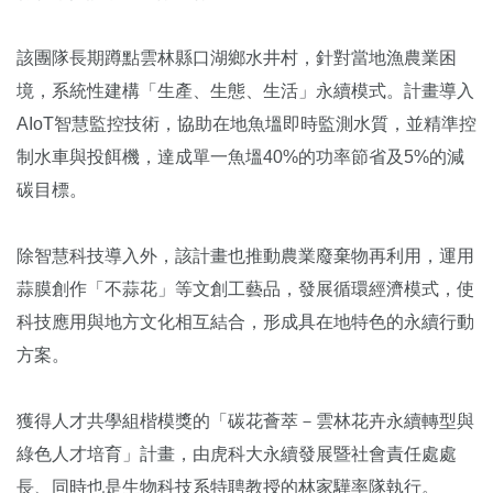
該團隊長期蹲點雲林縣口湖鄉水井村，針對當地漁農業困
境，系統性建構「生產、生態、生活」永續模式。計畫導入
AIoT智慧監控技術，協助在地魚塭即時監測水質，並精準控
制水車與投餌機，達成單一魚塭40%的功率節省及5%的減
碳目標。
除智慧科技導入外，該計畫也推動農業廢棄物再利用，運用
蒜膜創作「不蒜花」等文創工藝品，發展循環經濟模式，使
科技應用與地方文化相互結合，形成具在地特色的永續行動
方案。
獲得人才共學組楷模獎的「碳花薈萃－雲林花卉永續轉型與
綠色人才培育」計畫，由虎科大永續發展暨社會責任處處
長、同時也是生物科技系特聘教授的林家驊率隊執行。