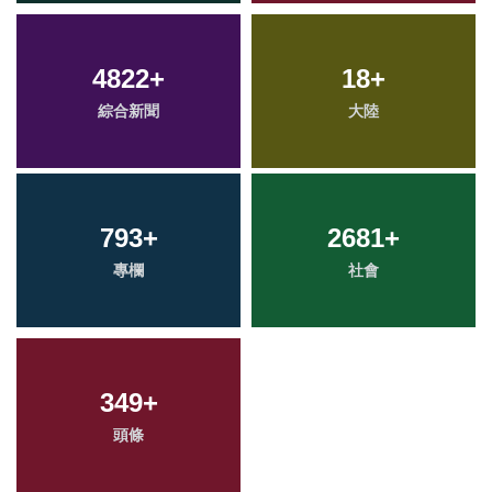
4822
+
18
+
綜合新聞
大陸
793
+
2681
+
專欄
社會
349
+
頭條