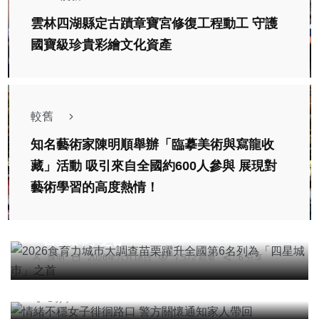
雲林四湖縣定古蹟章寶宮修復工程動工 守護
國寶級珍貴彩繪文化資產
較舊
知名藝術家陳明順舉辦「臨摹美術與寫龍收
藏」活動 吸引來自全國約600人參與 展現對
藝術學習的高度熱情！
社會
宗教
農業
綜合新聞
2026食育力城巿大調查苗栗躍升全國第6名列為
「四星城巿」之首
社會
陳明
2026年六月18日
7,572 觀看
6 分享
情緒不穩女子徘徊路口 警方關懷通知家人帶回
台中特派記者
2026年五月27日
6,909 觀看
社會
1 分享
男子性侵偷拍又餵毒致傳播女暴斃 法官審後判十四