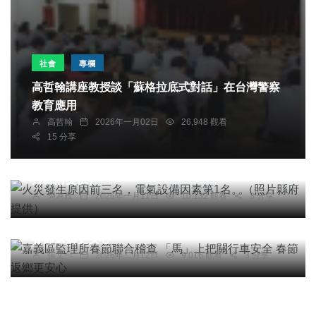
社會
專欄
高哲翰講座教授談「蘇格拉底式對話」在台灣警察
教育應用
高哲翰
2026年一月02日
26,948 觀看
15 分享
社會
綜合新聞
健康
文教
火災發生原因前三名，電氣設備因素第1名。（照
片縣府提供）
周為政
2026年一月11日
10,132 觀看
3 分享
綜合新聞
旅遊
嘉義區監理所春節聯合稽查 「馬」上把關行車安全
春節返鄉更安心
張文一
2026年二月12日
9,016 觀看
3 分享