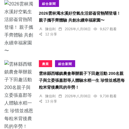
綜合新聞
2026雲林濁水溪好空氣生活節崙背熱鬧登場！
親子攜手齊體驗 共創永續幸福家園〜
陳信利
2026年八月08日
9,627 觀看
12 分享
農業
綜合新聞
雲林縣西螺鎮農會舉辦親子下田趣活動 200名親
子與立委張嘉郡等人體驗水稻一生 珍惜並感恩每
粒米背後農民的辛勞！
陳信利
2026年八月08日
9,738 觀看
13 分享