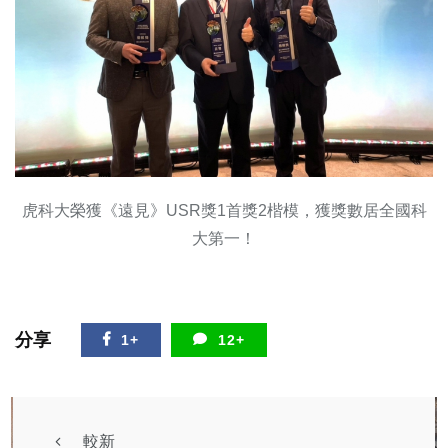
虎科大榮獲《遠見》USR獎1首獎2楷模，獲獎數居全國科
大第一！
分享
1+
12+
較新