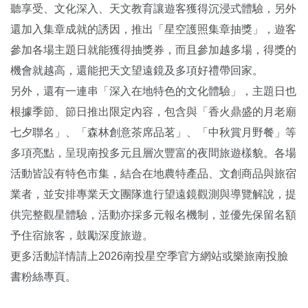
聽享受、文化深入、天文教育讓遊客獲得沉浸式體驗，另外
還加入集章成就的誘因，推出「星空護照集章抽獎」，遊客
參加各場主題日就能獲得抽獎券，而且參加越多場，得獎的
機會就越高，還能把天文望遠鏡及多項好禮帶回家。
另外，還有一連串「深入在地特色的文化體驗」，主題日也
根據季節、節日推出限定內容，包含與「香火鼎盛的月老廟
七夕聯名」、「森林創意茶席品茗」、「中秋賞月野餐」等
多項亮點，呈現南投多元且層次豐富的夜間旅遊樣貌。各場
活動皆設有特色市集，結合在地農特產品、文創商品與旅宿
業者，並安排專業天文團隊進行望遠鏡觀測與導覽解說，提
供完整觀星體驗，活動亦採多元報名機制，並優先保留名額
予住宿旅客，鼓勵深度旅遊。
更多活動詳情請上2026南投星空季官方網站或樂旅南投臉
書粉絲專頁。