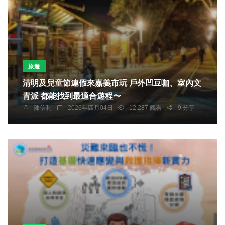
旅遊
清明及兒童節連假來嘉義市玩 戶外凹豆咖、室內文
青派 都能找到最適合遊程〜
陳信利
2026年四月04日
12,287 觀看
9 分享