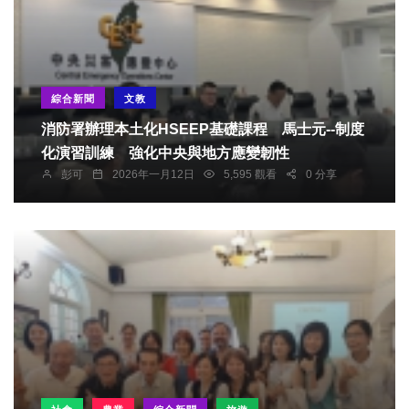
綜合新聞
文教
消防署辦理本土化HSEEP基礎課程 馬士元--制度
化演習訓練 強化中央與地方應變韌性
彭可
2026年一月12日
5,595 觀看
0 分享