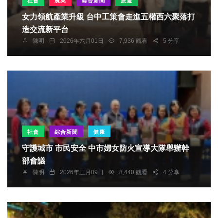
社會
農業
綜合新聞
旅遊
女力領航產業升級 台中工策會走進五權西六聚落打
造交流新平台
陳明
2026年六月01日
7,936 觀看
5 分享
社會
綜合新聞
健康
守護城市 市民安全 中市婦女防火宣導大隊舉辦幹
部會議
陳明
2026年三月09日
8,440 觀看
4 分享