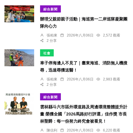
綜合新聞
辦理父親節親子活動｜海巡第一二岸巡隊凝聚團
隊向心力
張柏東
2026年八月06日
2,572 觀看
2 分享
社會
車子停海邊人不見了｜臺東海巡、消防無人機搜
尋，迅速尋獲送醫！
張柏東
2026年八月06日
2,983 觀看
2 分享
綜合新聞
雲林縣斗六市區外環道路及周邊環境整體提升計
畫 榮獲全國「2026馬路好行評選」佳作獎 市長
林聖爵：每一份努力終究會被看見！
陳信利
2026年八月06日
6,220 觀看