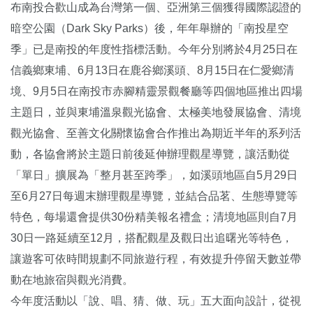
布南投合歡山成為台灣第一個、亞洲第三個獲得國際認證的
暗空公園（Dark Sky Parks）後，年年舉辦的「南投星空
季」已是南投的年度性指標活動。今年分別將於4月25日在
信義鄉東埔、6月13日在鹿谷鄉溪頭、8月15日在仁愛鄉清
境、9月5日在南投市赤腳精靈景觀餐廳等四個地區推出四場
主題日，並與東埔溫泉觀光協會、太極美地發展協會、清境
觀光協會、至善文化關懷協會合作推出為期近半年的系列活
動，各協會將於主題日前後延伸辦理觀星導覽，讓活動從
「單日」擴展為「整月甚至跨季」，如溪頭地區自5月29日
至6月27日每週末辦理觀星導覽，並結合品茗、生態導覽等
特色，每場還會提供30份精美報名禮盒；清境地區則自7月
30日一路延續至12月，搭配觀星及觀日出追曙光等特色，
讓遊客可依時間規劃不同旅遊行程，有效提升停留天數並帶
動在地旅宿與觀光消費。
今年度活動以「說、唱、猜、做、玩」五大面向設計，從視