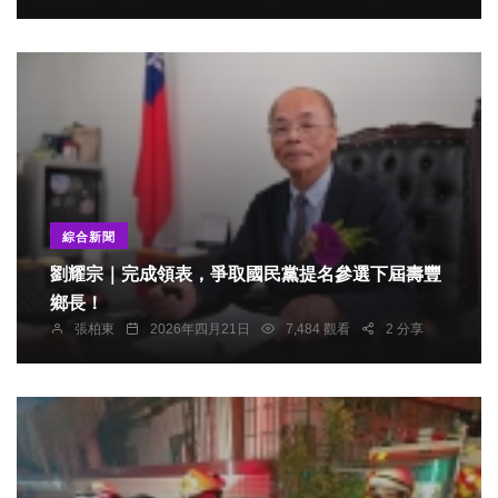
綜合新聞
劉耀宗｜完成領表，爭取國民黨提名參選下屆壽豐
鄉長！
張柏東
2026年四月21日
7,484 觀看
2 分享