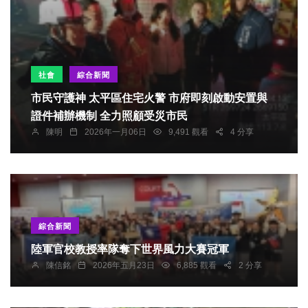
社會
綜合新聞
市民守護神 太平區住宅火警 市府即刻啟動安置與
證件補辦機制 全力照顧受災市民
陳明
2026年一月06日
9,491 觀看
4 分享
綜合新聞
陸軍官校教授率隊奪下世界風力大賽冠軍
陳信銘
2026年五月23日
6,885 觀看
2 分享