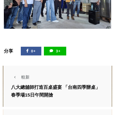
分享
0+
3+
較新
八大總舖師打造百桌盛宴 「台南四季辦桌」
春季場15日午間開搶