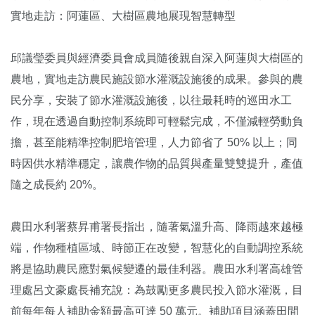
實地走訪：阿蓮區、大樹區農地展現智慧轉型
邱議瑩委員與經濟委員會成員隨後親自深入阿蓮與大樹區的
農地，實地走訪農民施設節水灌溉設施後的成果。參與的農
民分享，安裝了節水灌溉設施後，以往最耗時的巡田水工
作，現在透過自動控制系統即可輕鬆完成，不僅減輕勞動負
擔，甚至能精準控制肥培管理，人力節省了 50% 以上；同
時因供水精準穩定，讓農作物的品質與產量雙雙提升，產值
隨之成長約 20%。
農田水利署蔡昇甫署長指出，隨著氣溫升高、降雨越來越極
端，作物種植區域、時節正在改變，智慧化的自動調控系統
將是協助農民應對氣候變遷的最佳利器。農田水利署高雄管
理處呂文豪處長補充說：為鼓勵更多農民投入節水灌溉，目
前每年每人補助金額最高可達 50 萬元。補助項目涵蓋田間