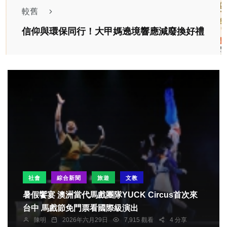
較舊
信仰與環保同行！大甲媽遶境響應減廢換好禮
社會
綜合新聞
旅遊
文教
暑假饗宴 澳洲當代馬戲團隊YUCK Circus首次來
台中 馬戲節免門票看國際級演出
陳明
2026年六月29日
7,915 觀看
4 分享