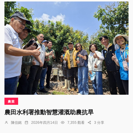
農業
農田水利署推動智慧灌溉助農抗旱
陳信銘
2026年四月14日
7,355 觀看
3 分享