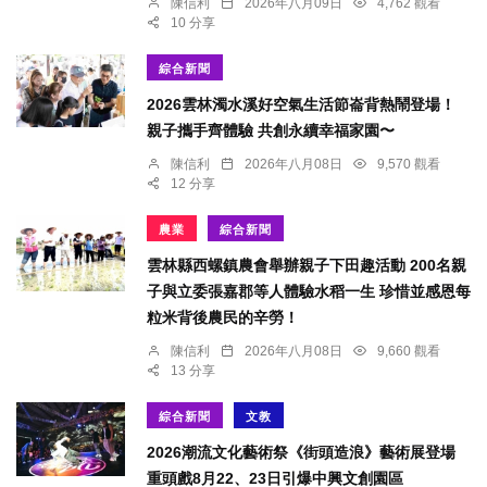
陳信利
2026年八月09日
4,762 觀看
10 分享
綜合新聞
2026雲林濁水溪好空氣生活節崙背熱鬧登場！
親子攜手齊體驗 共創永續幸福家園〜
陳信利
2026年八月08日
9,570 觀看
12 分享
農業
綜合新聞
雲林縣西螺鎮農會舉辦親子下田趣活動 200名親
子與立委張嘉郡等人體驗水稻一生 珍惜並感恩每
粒米背後農民的辛勞！
陳信利
2026年八月08日
9,660 觀看
13 分享
綜合新聞
文教
2026潮流文化藝術祭《街頭造浪》藝術展登場
重頭戲8月22、23日引爆中興文創園區