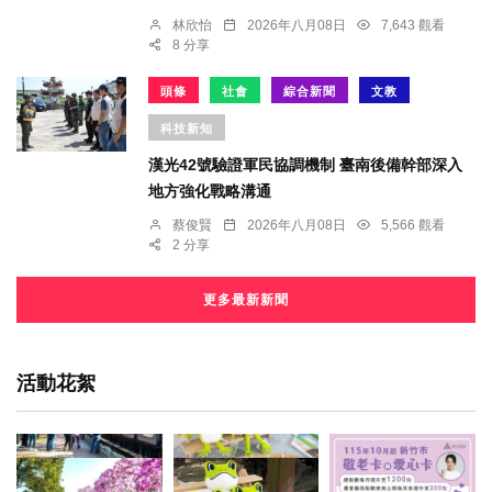
林欣怡
2026年八月08日
7,643 觀看
8 分享
頭條
社會
綜合新聞
文教
科技新知
漢光42號驗證軍民協調機制 臺南後備幹部深入
地方強化戰略溝通
蔡俊賢
2026年八月08日
5,566 觀看
2 分享
更多最新新聞
活動花絮