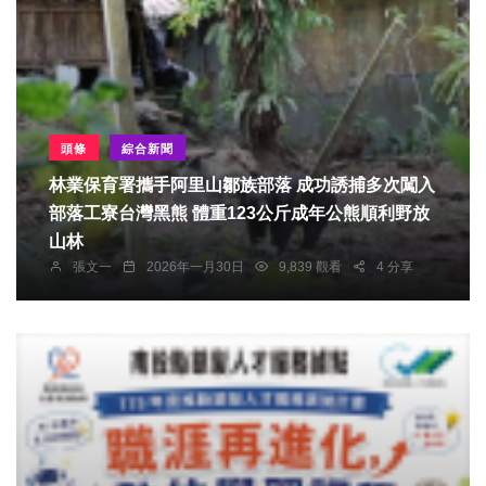
頭條
綜合新聞
林業保育署攜手阿里山鄒族部落 成功誘捕多次闖入
部落工寮台灣黑熊 體重123公斤成年公熊順利野放
山林
張文一
2026年一月30日
9,839 觀看
4 分享