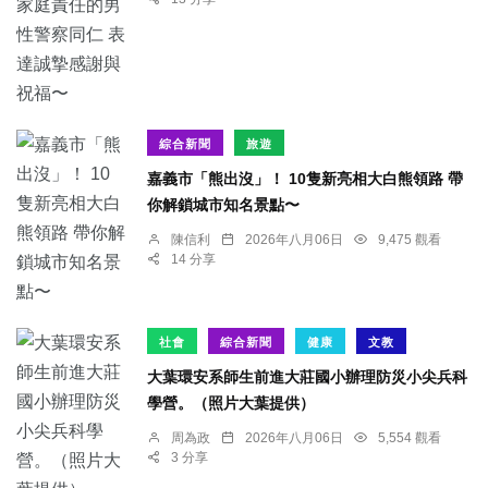
綜合新聞
旅遊
嘉義市「熊出沒」！ 10隻新亮相大白熊領路 帶
你解鎖城市知名景點〜
陳信利
2026年八月06日
9,475 觀看
14 分享
社會
綜合新聞
健康
文教
大葉環安系師生前進大莊國小辦理防災小尖兵科
學營。（照片大葉提供）
周為政
2026年八月06日
5,554 觀看
3 分享