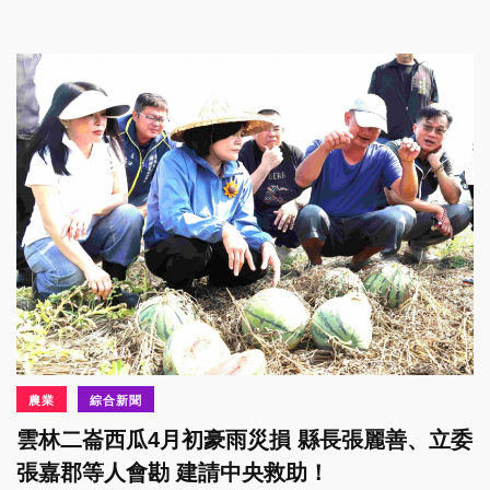
農業
綜合新聞
雲林二崙西瓜4月初豪雨災損 縣長張麗善、立委
張嘉郡等人會勘 建請中央救助！