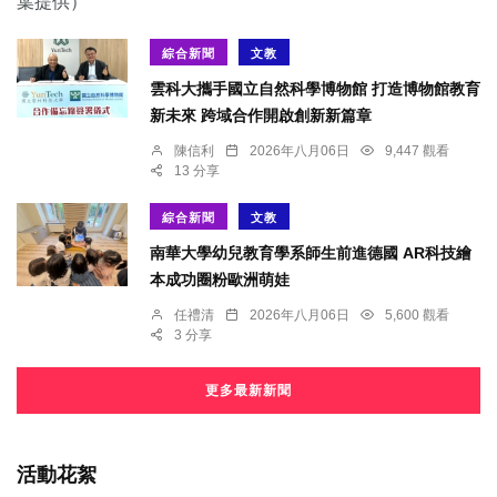
綜合新聞
文教
雲科大攜手國立自然科學博物館 打造博物館教育
新未來 跨域合作開啟創新新篇章
陳信利
2026年八月06日
9,447 觀看
13 分享
綜合新聞
文教
南華大學幼兒教育學系師生前進德國 AR科技繪
本成功圈粉歐洲萌娃
任禮清
2026年八月06日
5,600 觀看
3 分享
更多最新新聞
活動花絮