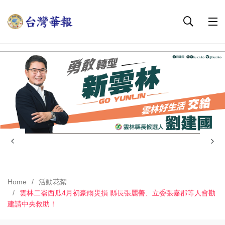
Home
活動花絮
雲林二崙西瓜4月初豪雨災損 縣長張麗善、立委張嘉郡等人會勘
建請中央救助！