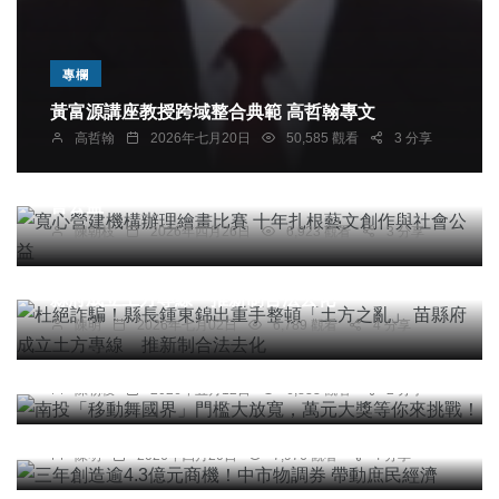
專欄
黃富源講座教授跨域整合典範 高哲翰專文
高哲翰
2026年七月20日
50,585 觀看
3 分享
文教
寬心營建機構辦理繪畫比賽 十年扎根藝文創作與社
會公益
陳朝枝
2026年四月26日
6,923 觀看
3 分享
社會
農業
綜合新聞
杜絕詐騙！縣長鍾東錦出重手整頓「土方之亂」 苗
縣府成立土方專線 推新制合法去化
綜合新聞
陳明
2026年七月02日
6,789 觀看
4 分享
南投「移動舞國界」門檻大放寬，萬元大獎等你來
挑戰！
社會
綜合新聞
陳朝枝
2026年五月12日
6,833 觀看
2 分享
三年創造逾4.3億元商機！中市物調券 帶動庶民經
濟
陳明
2026年四月20日
7,976 觀看
4 分享