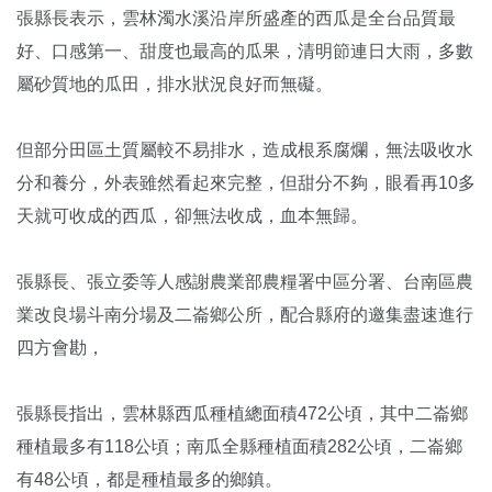
張縣長表示，雲林濁水溪沿岸所盛產的西瓜是全台品質最
好、口感第一、甜度也最高的瓜果，清明節連日大雨，多數
屬砂質地的瓜田，排水狀況良好而無礙。
但部分田區土質屬較不易排水，造成根系腐爛，無法吸收水
分和養分，外表雖然看起來完整，但甜分不夠，眼看再10多
天就可收成的西瓜，卻無法收成，血本無歸。
張縣長、張立委等人感謝農業部農糧署中區分署、台南區農
業改良場斗南分場及二崙鄉公所，配合縣府的邀集盡速進行
四方會勘，
張縣長指出，雲林縣西瓜種植總面積472公頃，其中二崙鄉
種植最多有118公頃；南瓜全縣種植面積282公頃，二崙鄉
有48公頃，都是種植最多的鄉鎮。