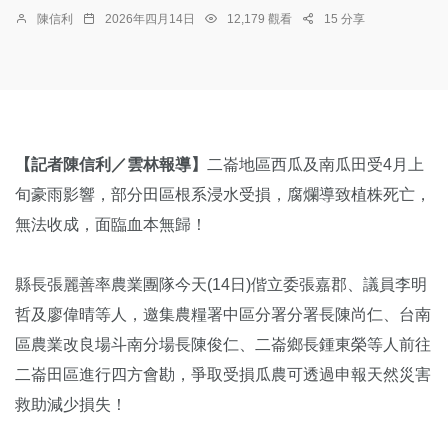
陳信利
2026年四月14日
12,179 觀看
15 分享
【記者陳信利／雲林報導】
二崙地區西瓜及南瓜田受4月上
旬豪雨影響，部分田區根系浸水受損，腐爛導致植株死亡，
無法收成，面臨血本無歸！
縣長張麗善率農業團隊今天(14日)偕立委張嘉郡、議員李明
哲及廖偉晴等人，邀集農糧署中區分署分署長陳尚仁、台南
區農業改良場斗南分場長陳俊仁、二崙鄉長鍾東榮等人前往
二崙田區進行四方會勘，爭取受損瓜農可透過申報天然災害
救助減少損失！