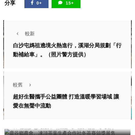
分享
0+
15+
較新
白沙屯媽祖遶境火熱進行，溪湖分局規劃「行
動補給車」。（照片警方提供）
較舊
超好生醫攜手公益團體 打造溫暖學習場域 讓
愛在無聲中流動
農業
鹿谷鄉農會、凍頂茶葉生產合作社冬茶賽頒獎展售
陳朝枝
2026年一月03日
8,594 觀看
2 分享