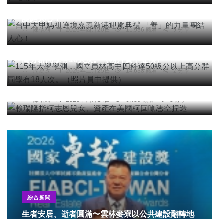
台中大甲媽祖遶境嘉義新港迎駕典禮 「善」的力量
團結人心！
陳信利
2026年四月20日
11,936 觀看
9 分享
社會
綜合新聞
健康
文教
115年大學學測，國立員林高中四科達50級分以上
高分群同學有18人次。（照片員中提供）
周為政
2026年二月25日
14,638 觀看
2 分享
綜合新聞
賴瑞隆指柯志恩兒女、資產在美國柯回嗆憑空捏造
陳信銘
2026年六月14日
6,489 觀看
3 分享
綜合新聞
生者安居、逝者圓滿〜雲林麥寮以公共建設翻轉地