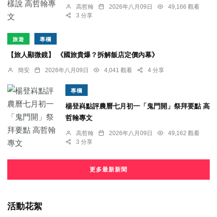
高哲翰
2026年八月09日
49,166 觀看
3 分享
旅遊
專欄
【旅人顯微鏡】 《國旅貴爆？拆解飯店定價內幕》
簡安
2026年八月09日
4,041 觀看
4 分享
專欄
楊登嵙點評農曆七月初一「鬼門開」祭拜要點 高
哲翰專文
高哲翰
2026年八月09日
49,162 觀看
3 分享
更多最新新聞
活動花絮