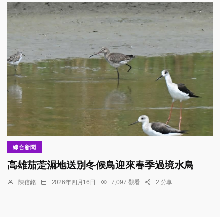
綜合新聞
​高雄茄萣濕地送別冬候鳥迎來春季過境水鳥
陳信銘
2026年四月16日
7,097 觀看
2 分享