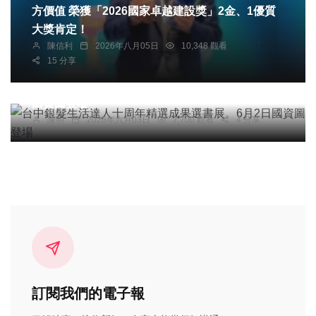
方價值 榮獲「2026國家卓越建設獎」2金、1優質
大獎肯定！
陳信利
2026年八月05日
10,348 觀看
15 分享
社會
綜合新聞
健康
文教
台中銀髮生活達人十周年精選成果選書展 6月2日
國資圖登場
陳明
2026年六月03日
7,700 觀看
4 分享
訂閱我們的電子報