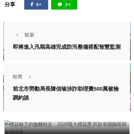
分享
0+
2+
較新
即將進入汛期高雄完成防汛整備搭配智慧監測
較舊
前北市勞動局長陳信瑜涉詐助理費500萬被檢
調約談
旅遊
櫻花林下的微醺時光：2026暨大櫻花季 民歌串聯
咖啡與在地情懷
陳朝枝
2026年一月15日
9,015 觀看
2 分享
宗教
綜合新聞