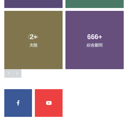
69
2
+
+
666
110
+
+
大陸
農業
綜合新聞
專欄