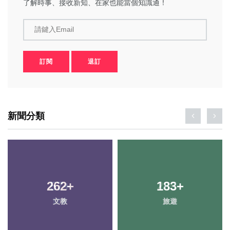
了解時事、接收新知、在家也能當個知識通！
請鍵入Email
訂閱
退訂
新聞分類
262
57
+
+
183
235
+
+
文教
頭條
旅遊
健康