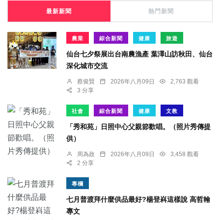
最新新聞
熱門新聞
農業
綜合新聞
健康
旅遊
仙台七夕祭展出台南農漁產 葉澤山訪秋田、仙台
深化城市交流
蔡俊賢
2026年八月09日
2,763 觀看
3 分享
社會
綜合新聞
健康
文教
「秀和苑」日照中心父親節歡唱。（照片秀傳提
供）
周為政
2026年八月09日
3,458 觀看
2 分享
專欄
七月普渡拜什麼供品最好?楊登嵙這樣說 高哲翰
專文