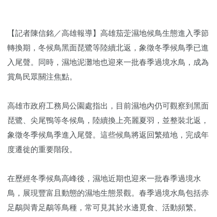
【記者陳信銘／高雄報導】高雄茄萣濕地候鳥生態進入季節
轉換期，冬候鳥黑面琵鷺等陸續北返，象徵冬季候鳥季已進
入尾聲。同時，濕地泥灘地也迎來一批春季過境水鳥，成為
賞鳥民眾關注焦點。
高雄市政府工務局公園處指出，目前濕地內仍可觀察到黑面
琵鷺、尖尾鴨等冬候鳥，陸續換上亮麗夏羽，並整裝北返，
象徵冬季候鳥季進入尾聲。這些候鳥將返回繁殖地，完成年
度遷徙的重要階段。
在歷經冬季候鳥高峰後，濕地近期也迎來一批春季過境水
鳥，展現豐富且動態的濕地生態景觀。春季過境水鳥包括赤
足鷸與青足鷸等鳥種，常可見其於水邊覓食、活動頻繁。