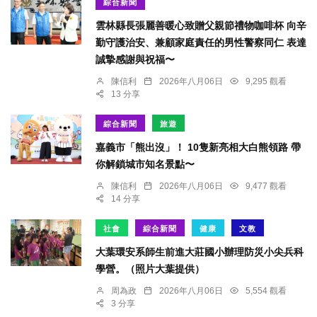
綜合新聞
雲林縣長張麗善暖心致贈父親節禮物咖啡杯 向辛
勤守護治安、兼顧家庭責任的男性警察同仁 表達
誠摯感謝與祝福〜
陳信利
2026年八月06日
9,295 觀看
13 分享
綜合新聞
旅遊
嘉義市「熊出沒」！ 10隻新亮相大白熊領路 帶
你解鎖城市知名景點〜
陳信利
2026年八月06日
9,477 觀看
14 分享
社會
綜合新聞
健康
文教
大葉環安系師生前進大莊國小辦理防災小尖兵科
學營。（照片大葉提供）
周為政
2026年八月06日
5,554 觀看
3 分享