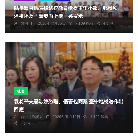
縣長鍾東錦表揚總統教育獎得主李小龍、鄭恩泓、
潘祖坪及「奮發向上獎」姚宥米
陳明
2026年七月06日
7,109 觀看
4 分享
社會
袁昶平夫妻涉嫌恐嚇、傷害包商案 臺中地檢署作出
回應
台中特派記者
2026年五月19日
8,195 觀看
1 分享