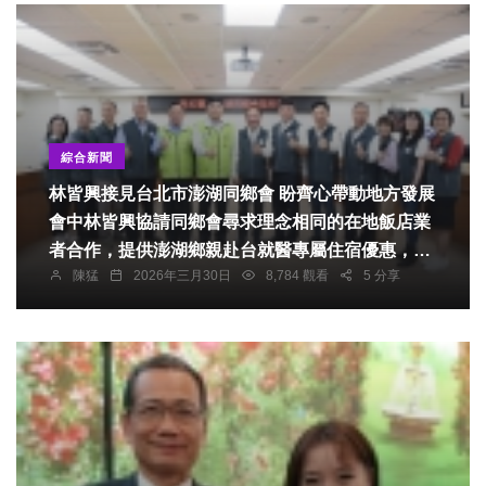
綜合新聞
林皆興接見台北市澎湖同鄉會 盼齊心帶動地方發展
會中林皆興協請同鄉會尋求理念相同的在地飯店業
者合作，提供澎湖鄉親赴台就醫專屬住宿優惠，減
陳猛
2026年三月30日
8,784 觀看
5 分享
輕經濟負擔；他誠摯邀請同鄉會發揮醫界人脈能
量，配合澎湖國際海上花火節期間，號召中醫、西
醫及牙醫等專業醫療團隊來澎辦理義診，提升在地
醫療量能，許明仁表達高度支持與同意