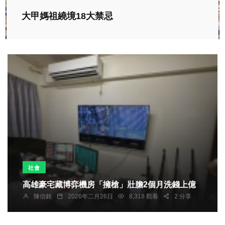
大甲媽祖繞境18大禁忌
社會
高雄豪宅藏博弈機房「擁槍」壯膽2個月洗錢上億
陳信銘
2026年二月26日
8,318 觀看
2 分享