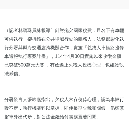
（記者林碧珠員林報導〕針對拖欠國家稅費，且名下有車輛
可供執行，卻持續在公共場域行駛的義務人，法務部彰化執
行分署與縣府交通處跨機關合作，實施「義務人車輛路邊停
車通報執行專案計畫」，114年4月30日實施以來收徵金額
已突破500萬元大關 ，有效遏止欠稅人投機心理，也維護執
法威信。
分署發言人張峻嘉指出，欠稅人常存僥倖心理，認為車輛行
蹤不定，執行機關難以掌握，即使長期欠稅和罰鍰，仍頻繁
駕車外出代步，對公法金錢給付義務置若罔聞。