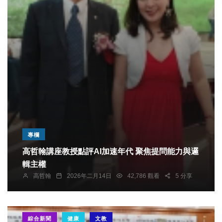
專欄
高哲翰講座教授點評AI加速年代 聚焦提問能力與邏
輯主權
高哲翰
2026年二月14日
42,786 觀看
5 分享
綜合新聞
健康
文教