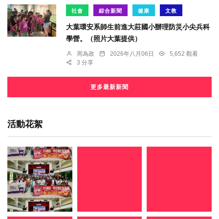
社會
綜合新聞
健康
文教
大葉環安系師生前進大莊國小辦理防災小尖兵科
學營。（照片大葉提供）
周為政
2026年八月06日
5,652 觀看
3 分享
更多最新新聞
活動花絮