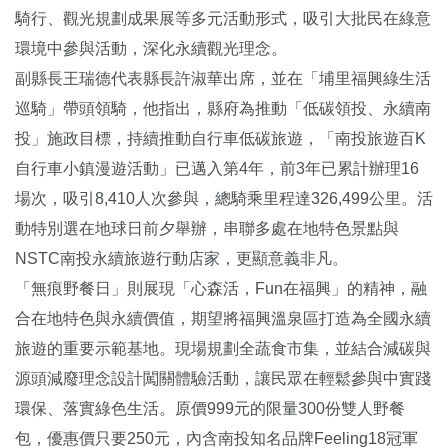
騎行、觀光規劃成果展等多元活動形式，吸引大批民在綠意
環境中參與活動，深化永續觀光理念。
副縣長王瑞德代表縣長許淑華出席，並在「埔里福興綠生活
巡騎」帶頭領騎，他指出，縣府為推動「低碳領投、永續南
投」施政目標，持續推動自行車低碳旅遊，「南投旅遊百K
自行車小鎮漫遊活動」已邁入第4年，前3年已累計辦理16
場次，吸引8,410人次參與，總騎乘里程達326,499公里。活
動特別選在地球日前夕舉辦，串聯多處在地特色景點與
NSTC南投永續旅遊行動店家，更顯意義非凡。
「無痕野餐日」則展現「心森活，Fun在福興」的精神，融
合在地特色與永續價值，期望將福興溫泉區打造為全國永續
旅遊的重要示範基地。現場規劃全蔬食市集，並結合減碳與
源頭減廢理念設計闖關體驗活動，讓民眾在輕鬆參與中實踐
環保、落實綠色生活。原價999元的限量300份雙人野餐
包，優惠價只要250元，內含南投知名品牌Feeling18冠軍