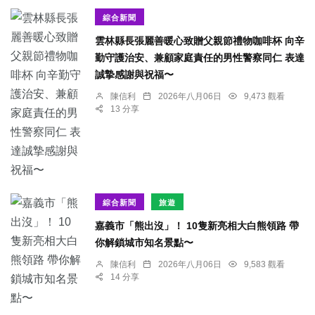
綜合新聞
雲林縣長張麗善暖心致贈父親節禮物咖啡杯 向辛
勤守護治安、兼顧家庭責任的男性警察同仁 表達
誠摯感謝與祝福〜
陳信利
2026年八月06日
9,473 觀看
13 分享
綜合新聞
旅遊
嘉義市「熊出沒」！ 10隻新亮相大白熊領路 帶
你解鎖城市知名景點〜
陳信利
2026年八月06日
9,583 觀看
14 分享