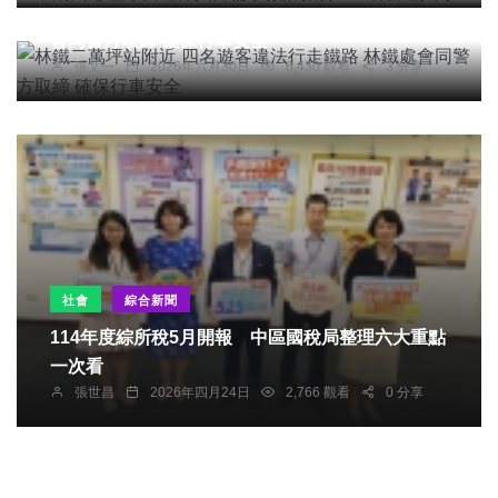
林鐵二萬坪站附近 四名遊客違法行走鐵路 林鐵處
會同警方取締 確保行車安全
張文一
2026年六月30日
6,430 觀看
3 分享
社會
綜合新聞
114年度綜所稅5月開報 中區國稅局整理六大重點
一次看
張世昌
2026年四月24日
2,766 觀看
0 分享