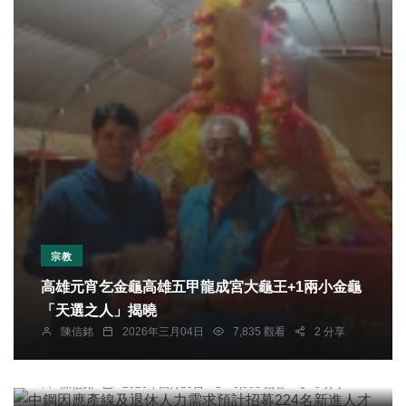
宗教
高雄元宵乞金龜高雄五甲龍成宮大龜王+1兩小金龜
「天選之人」揭曉
綜合新聞
陳信銘
2026年三月04日
7,835 觀看
2 分享
中鋼因應產線及退休人力需求預計招募224名新進
人才
陳信銘
2026年四月29日
6,883 觀看
3 分享
社會
綜合新聞