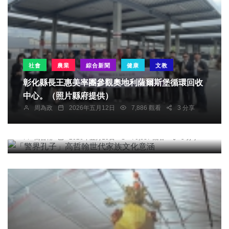
社會
農業
綜合新聞
健康
文教
彰化縣長王惠美率團參觀奧地利薩爾斯堡循環回收
中心。（照片縣府提供）
周為政
2026年五月12日
7,886 觀看
3 分享
專欄
「警界孔子」高哲翰世代家族文化意涵
高哲翰
2026年五月15日
70,887 觀看
5 分享