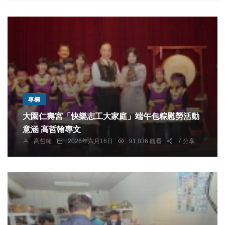
專欄
大園仁壽宮「快樂志工大家庭」端午包粽慰勞活動
意涵 高哲翰專文
高哲翰
2026年六月16日
91,836 觀看
7 分享