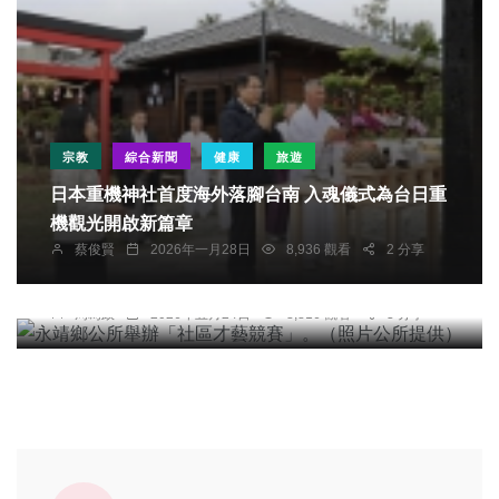
宗教
綜合新聞
健康
旅遊
社會
農業
綜合新聞
健康
旅遊
日本重機神社首度海外落腳台南 入魂儀式為台日重
機觀光開啟新篇章
文教
蔡俊賢
2026年一月28日
8,936 觀看
2 分享
永靖鄉公所舉辦「社區才藝競賽」。（照片公所提
供）
周為政
2026年五月24日
8,816 觀看
3 分享