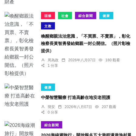
頭條
社會
綜合新聞
健康
文教
喚醒鄉親法治意識，「不買票、不賣票」，彰化
檢察長黃智勇發給鄉親一封公開信。（照片彰檢
提供）
周為政
2026年八月07日
180 觀看
1 分享
健康
中榮智慧醫療 打造高齡在地安老照護
簡安
2026年八月07日
207 觀看
0 分享
綜合新聞
2026海線潮旅行」開放報名五大遊程漫遊漁村風