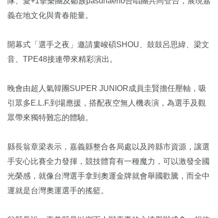
隊、愛+1擊樂團及鄒族pasunaeno合唱團共同登台，展現嘉
義在地文化與青春能量。
開幕式「選手之夜」邀請婁峻碩SHOU、鼓鼓呂思緯、梁文
音、TPE48接連帶來精彩演出。
晚會由超人氣韓團SUPER JUNIOR成員圭賢擔任壓軸，吸
引眾多E.L.F.到場應援，搭配夜空無人機表演，為選手及觀
眾帶來獨特難忘的體驗。
縣長翁章梁表示，嘉義縣整合各局處以及跨縣市資源，讓選
手安心比賽全力發揮，競技體育有一種魔力，可以激發全國
光榮感，就像台灣選手拿到奧運金牌就會舉國歡騰，而全中
運就是台灣奧運選手的搖籃。