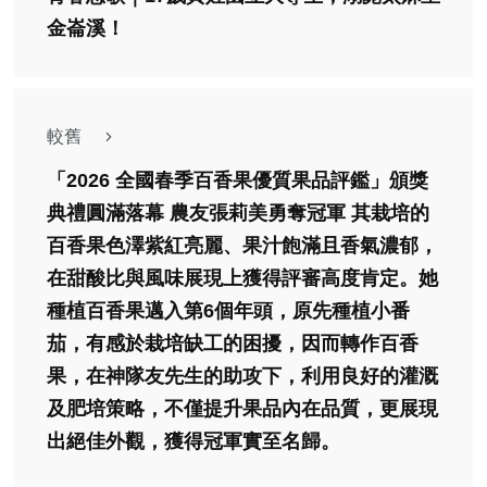
金崙溪！
較舊
「2026 全國春季百香果優質果品評鑑」頒獎
典禮圓滿落幕 農友張莉美勇奪冠軍 其栽培的
百香果色澤紫紅亮麗、果汁飽滿且香氣濃郁，
在甜酸比與風味展現上獲得評審高度肯定。她
種植百香果邁入第6個年頭，原先種植小番
茄，有感於栽培缺工的困擾，因而轉作百香
果，在神隊友先生的助攻下，利用良好的灌溉
及肥培策略，不僅提升果品內在品質，更展現
出絕佳外觀，獲得冠軍實至名歸。