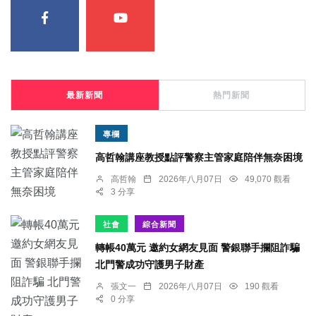
最新新聞
熱門新聞
專欄
高哲翰講座教授點評警察主管家庭陪伴無奈困境
高哲翰
2026年八月07日
49,070 觀看
3 分享
社會
綜合新聞
轉帳40萬元 邀約女網友見面 警銀聯手攔阻詐騙
北門警成功守護男子財產
張文一
2026年八月07日
190 觀看
0 分享