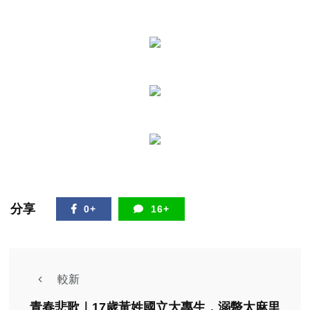
分享
0+
16+
較新
青春悲歌｜17歲黃姓國立大專生，溺斃太麻里