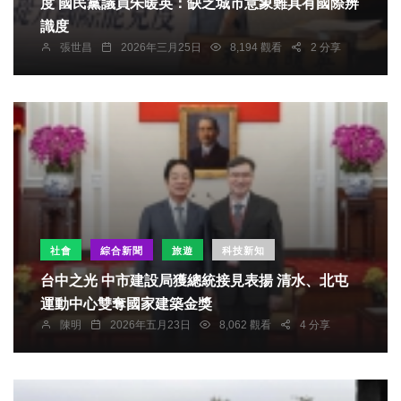
度 國民黨議員朱暖英：缺乏城市意象難具有國際辨
識度
張世昌
2026年三月25日
8,194 觀看
2 分享
社會
綜合新聞
旅遊
科技新知
台中之光 中市建設局獲總統接見表揚 清水、北屯
運動中心雙奪國家建築金獎
陳明
2026年五月23日
8,062 觀看
4 分享