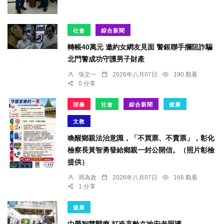
社會
綜合新聞
轉帳40萬元 邀約女網友見面 警銀聯手攔阻詐騙
北門警成功守護男子財產
張文一
2026年八月07日
190 觀看
0 分享
頭條
社會
綜合新聞
健康
文教
喚醒鄉親法治意識，「不買票、不賣票」，彰化
檢察長黃智勇發給鄉親一封公開信。（照片彰檢
提供）
周為政
2026年八月07日
166 觀看
1 分享
健康