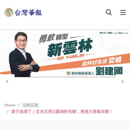
Home
活動花絮
妻子急壞了｜丈夫北濱公園海釣失聯，海巡大搜索未獲！