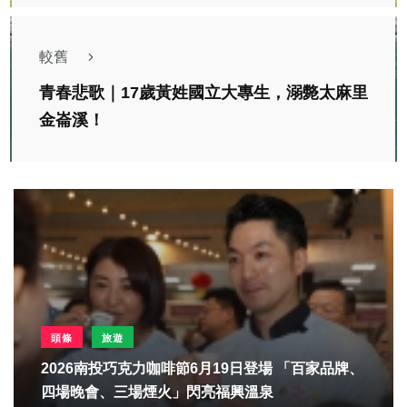
較舊
青春悲歌｜17歲黃姓國立大專生，溺斃太麻里
金崙溪！
頭條
旅遊
2026南投巧克力咖啡節6月19日登場 「百家品牌、
四場晚會、三場煙火」閃亮福興溫泉