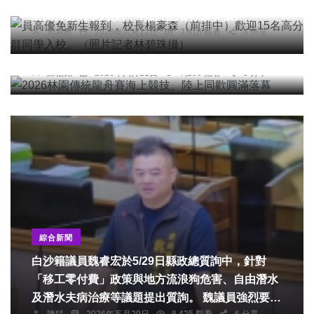
名高分群同學入校。（照片記者林碧珠攝）
周為政
2026年六月12日
7,816 觀看
4 分享
綜合新聞
2026林園傳統龍舟賽海上競技、陸上同歡圓滿落幕
陳信銘
2026年六月21日
7,296 觀看
3 分享
綜合新聞
白沙籍議員魏睿宏於5/29日縣政總質詢中，針對
「移工零付費」政策與地方流浪狗危害、自由潛水
及潛水夫病治療等議題提出質詢。 魏議員強烈要求