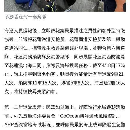
不放過任何一個角落
海巡人員獲報後，立即依報案民眾描述之男性釣客外型特徵
協尋，並通報花蓮漁港安檢所、花蓮商港安檢所及第二機動
巡邏站同仁，攜帶救生救難裝備趕赴現場，並聯合第六海巡
隊、花蓮港務消防隊及港警總隊，同步展開花蓮港西防波堤
至花蓮溪出海口間，岸際及海域搜尋任務；截至4/18日17時
止，尚未搜尋到該名釣客，動員搜救能量計有岸巡隊9車21
人次、消防隊11車15人次、港警5車8人次、海巡艇2艇16人
次，將持續搜尋失蹤釣客。
第一二岸巡隊表示：民眾如於海上、岸際進行水域遊憩活動
前，可先透過海洋委員會「GoOcean海洋遊憩風險資訊」
APP查詢當地海域狀況，並呼籲民眾於海上或岸際發生急難