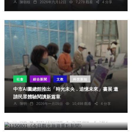
陳朝枝
2026年六月12日
7,278 觀看
4 分享
社會
綜合新聞
文教
科技新知
中市AI圖總館推出「時光未央．追憶未來」書展 邀
請民眾體驗閱讀新篇章
陳明
2026年一月09日
10,498 觀看
4 分享
頭條
綜合新聞
旅遊
1150801《今日觀光旅遊重點新聞》
簡安
2026年八月01日
6,432 觀看
4 分享
社會
綜合新聞
健康
文教
員高優免新生報到，校長楊豪森（前排中）歡迎15