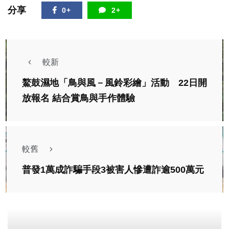
分享
0+
2+
較新
鰲鼓濕地「鳥與風－風鈴彩繪」活動 22日開
放報名 結合賞鳥與手作體驗
較舊
普發1萬成詐騙手段3被害人慘遭詐逾500萬元