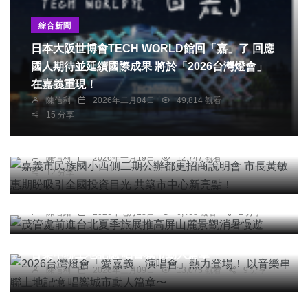
綜合新聞
日本大阪世博會TECH WORLD館回「嘉」了 回應
國人期待並延續國際成果 將於「2026台灣燈會」
在嘉義重現！
陳信利
2026年二月04日
49,814 觀看
綜合新聞
15 分享
嘉義市民族國小西側二期公辦都更招商說明會 市長
黃敏惠期盼吸引全國投資目光 共築市中心新亮點！
陳信利
2026年一月19日
12,747 觀看
12 分享
綜合新聞
茂管處前進台北夏季旅展推高屏山麓景觀消暑慢遊
陳信銘
2026年七月18日
6,468 觀看
2 分享
綜合新聞
旅遊
2026台灣燈會「愛嘉義．演唱會」熱力登場！ 以
音樂串聯土地記憶 唱響城市動人篇章〜
專欄
陳信利
2026年三月09日
13,075 觀看
9 分享
警專嚴管勤教落實「汰劣機制」確保Z世代警力素
質 高哲翰專文