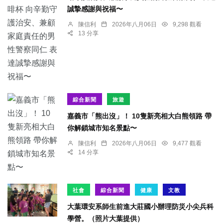
誠摯感謝與祝福〜
陳信利
2026年八月06日
9,298 觀看
13 分享
綜合新聞
旅遊
嘉義市「熊出沒」！ 10隻新亮相大白熊領路 帶
你解鎖城市知名景點〜
陳信利
2026年八月06日
9,477 觀看
14 分享
社會
綜合新聞
健康
文教
大葉環安系師生前進大莊國小辦理防災小尖兵科
學營。（照片大葉提供）