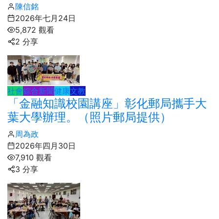
陳信銘
2026年七月24日
5,872 觀看
2 分享
社會
綜合新聞
健康
文教
「金融知識校園講座」彰化郵局攜手大
葉大學辦理。（照片郵局提供）
周為政
2026年四月30日
7,910 觀看
3 分享