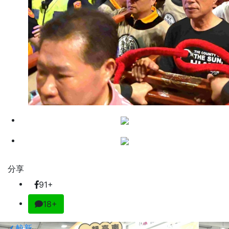
分享
91+
18+
較新