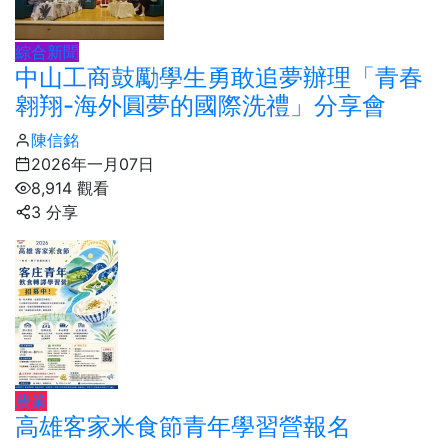
綜合新聞
中山工商鼓勵學生勇敢追夢辦理「青春
翱翔-海外圓夢的國際洗禮」分享會
陳信銘
2026年一月07日
8,914 觀看
3 分享
農業
高雄客家米食節青年學習營報名