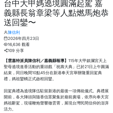
台中大甲媽遶境圓滿起駕 嘉
義縣長翁章梁等人點燃馬炮恭
送回鑾〜
陳信利
2026年四月23日
16,636 觀看
109 分享
【雲嘉特派員陳信利／嘉義縣報導】
115年大甲鎮瀾宮天上
聖母遶境進香活動的重頭戲「祝壽大典」已於21日上午圓滿
結束，同日晚間10點45分在新港奉天宮舉辦隆重回駕典
禮，媽祖鑾轎正式啟程回鑾。
回駕典禮為遶境隊伍駐留新港的最後一項傳統儀式。典禮展
開前，各大陣頭與隨香信眾聚集於廟前廣場，依序向奉天宮
媽祖辭駕，現場鞭炮聲響徹雲霄，展現台灣民間信仰的澎湃
活力。