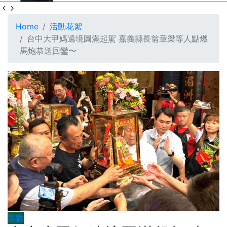
Home
活動花絮
台中大甲媽遶境圓滿起駕 嘉義縣長翁章梁等人點燃
馬炮恭送回鑾〜
宗教