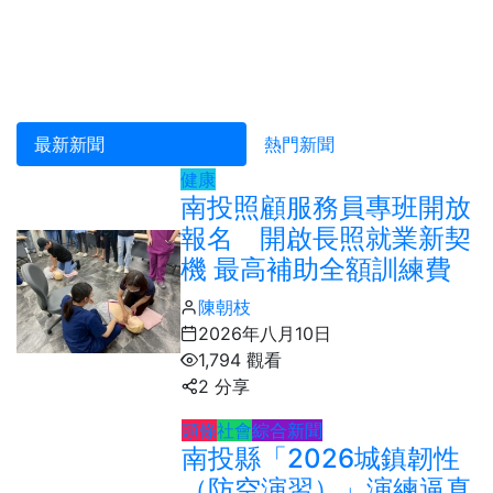
最新新聞
熱門新聞
健康
南投照顧服務員專班開放
報名 開啟長照就業新契
機 最高補助全額訓練費
陳朝枝
2026年八月10日
1,794 觀看
2 分享
頭條
社會
綜合新聞
南投縣「2026城鎮韌性
（防空演習）」演練逼真