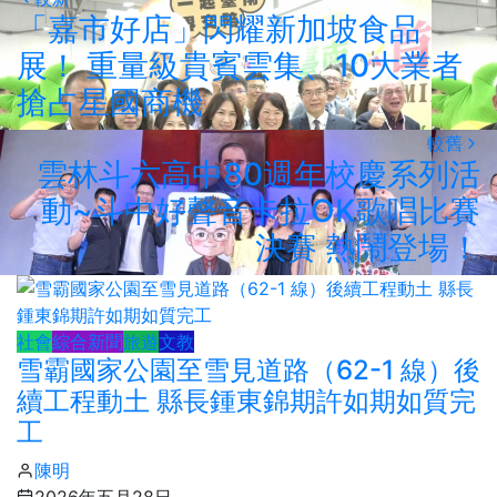
「嘉市好店」閃耀新加坡食品
展！ 重量級貴賓雲集、10大業者
搶占星國商機
較舊
雲林斗六高中80週年校慶系列活
動~斗中好聲音卡拉OK歌唱比賽
決賽 熱鬧登場！
社會
綜合新聞
旅遊
文教
雪霸國家公園至雪見道路（62-1 線）後
續工程動土 縣長鍾東錦期許如期如質完
工
陳明