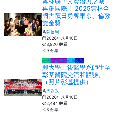
雲林縣「文資潛力之城」
再耀國際！ 2025雲林全
國古蹟日勇奪東京、倫敦
雙金獎
陳信利
2026年八月10日
3,920 觀看
9 分享
社會
綜合新聞
健康
文教
興大學士後醫學系師生至
彰基醫院交流和體驗。
（照片彰基提供）
周為政
2026年八月10日
2,484 觀看
3 分享