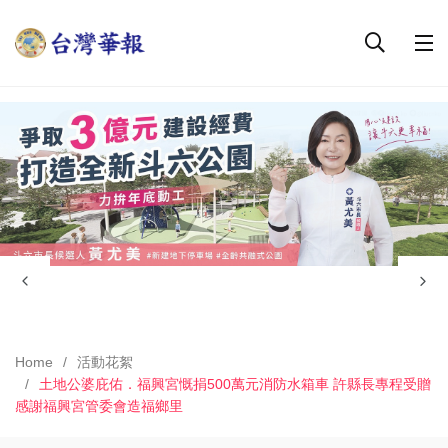
Home
活動花絮
土地公婆庇佑．福興宮慨捐500萬元消防水箱車 許縣長專程受贈
感謝福興宮管委會造福鄉里