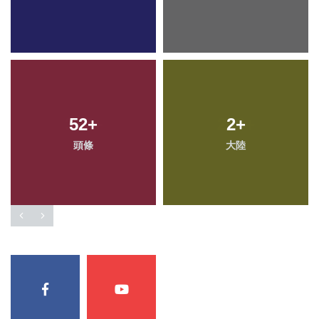
397
52
+
+
213
2
+
+
頭條
社會
大陸
健康