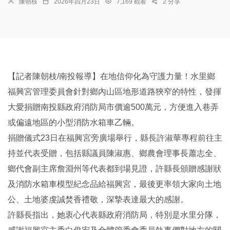
陳朝枝
2026年四月23日
7,169 觀看
2 分享
【記者陳朝枝/南投報導】在地信仰化為守護力量！水里鄉
福興宮管理委員會針對鄉內山區地形道路狹窄的特性，發揮
大愛捐贈南投縣政府消防局市價逾500萬元，方便進入巷弄
或偏遠地區的小型消防水箱車乙輛。
捐贈儀式23日在福興宮旁廣場舉行，縣長許淑華專程前往主
持並代表受贈，包括縣議員陳淑惠、鄉農會理事長蕭志全、
鄉代會副主席詹淵州等代表都到場見證，許縣長頒贈感謝狀
及消防水箱車模型紀念品給福興宮，最後更率領大家向土地
公、土地婆虔誠焚香禮敬，深摯表達最大的感謝。
許縣長指出，她衷心代表縣政府消防局，特別是水里分隊，