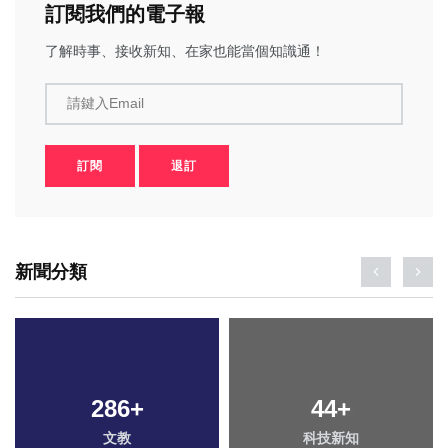
訂閱我們的電子報
了解時事、接收新知、在家也能當個知識通！
請鍵入Email
訂閱
退訂
新聞分類
286
206
+
+
149
44
+
+
文教
旅遊
科技新知
專欄