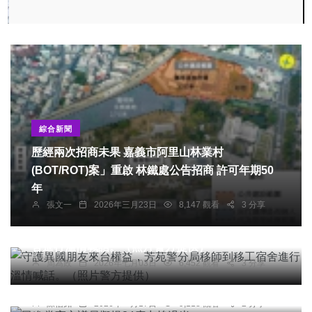
綜合新聞
歷經兩次招商未果 嘉義市阿里山林業村
(BOT/ROT)案」重啟 林鐵處公告招商 許可年期50
年
張文一
2026年三月23日
8,147 觀看
3 分享
社會
綜合新聞
健康
文教
守護異國朋友來台權益，芳苑警分局移師到移工宿
舍進行溫情喊話。（照片警方提供）
周為政
2026年七月03日
6,452 觀看
3 分享
綜合新聞
民進黨高市議員擬提34席力拚過半
陳信銘
2026年一月17日
9,118 觀看
2 分享
社會
健康