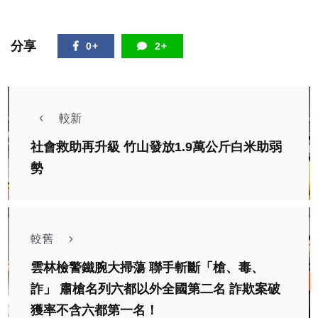
分享
0+
2+
較新
社會救助再升級 竹山發放1.9萬公斤白米助弱
勢
較舊
雲林檢警鐵腕大掃蕩 聯手斬斷「槍、毒、
詐」 肅槍名列六都以外全國第二名 詐欺案破
獲率不含六都第一名！