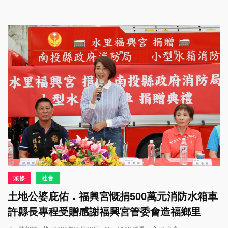
頭條
社會
土地公婆庇佑．福興宮慨捐500萬元消防水箱車
許縣長專程受贈感謝福興宮管委會造福鄉里