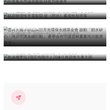
縣府辦理性平電影院 從《芭比》看見性別平等
綜合新聞
陳朝枝
2026年七月09日
5,857 觀看
2 分享
雲科大攜手矽品與日月光環保永續基金會 啟動「韌
水矽心：河川守護永續行動」 產學合作守護雲林重
要河川新虎尾溪〜
陳信利
2026年一月12日
18,391 觀看
16 分享
社會
​教練機墜毀2飛官殉職停止訓練任務調查失事主因
陳信銘
2026年六月03日
6,772 觀看
5 分享