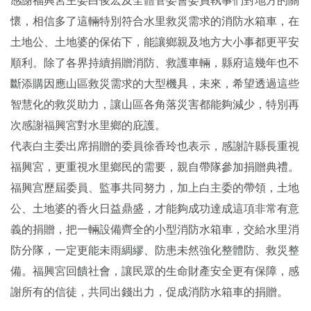
感謝福興宮主委白俊宏及全體管委會委員執事們對地方的關
懷，相信多了這輛特別符合水里救災需求的消防水箱車，在
土地公、土地婆的保佑下，能讓鄉親及地方大小事都更平安
順利。除了各界持續捐贈消防、救護車輛，縣府這幾年也不
斷添購因應山區救災需求的大型機具，未來，希望透過這些
智慧化的救災助力，讓山區各角落災害都能夠減少，特別再
次感謝福興宮對水里鄉的庇護。
代表白主委出席捐贈的委員徐香玲也表示，感謝許縣長重視
福興宮，更重視水里鄉民的需要，親自帶隊參加捐贈典禮。
福興宫歷屆委員、監事共同努力，加上白主委的帶領，土地
公、土地婆的香火日益鼎盛，才能夠成功達成這項非常有意
義的捐贈，把一輛設備齊全的小型消防水箱車，交給水里消
防分隊，一定更能未雨綢繆、防患未然強化整體防、救災整
備。福興宮回饋社會，讓民眾的生命財產安全更有保障，感
謝所有的信徒，共同出錢出力，促成消防水箱車的捐贈。