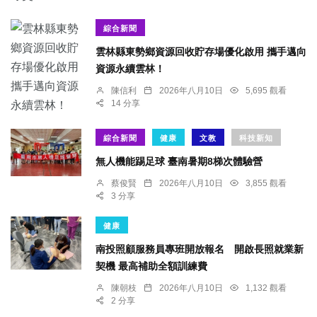
綜合新聞
雲林縣東勢鄉資源回收貯存場優化啟用 攜手邁向
資源永續雲林！
陳信利
2026年八月10日
5,695 觀看
14 分享
綜合新聞
健康
文教
科技新知
無人機能踢足球 臺南暑期8梯次體驗營
蔡俊賢
2026年八月10日
3,855 觀看
3 分享
健康
南投照顧服務員專班開放報名 開啟長照就業新
契機 最高補助全額訓練費
陳朝枝
2026年八月10日
1,132 觀看
2 分享