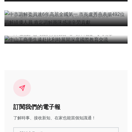
中市調解委員連6年高居全國第一 市長盧秀燕表揚
492位調解績優人員 肯定調解團隊感謝辛勞貢獻
陳明
2026年四月22日
8,555 觀看
4 分享
綜合新聞
中山工商學生遠赴比利時展開深度國際教育交流
陳信銘
2026年六月15日
6,774 觀看
3 分享
訂閱我們的電子報
了解時事、接收新知、在家也能當個知識通！