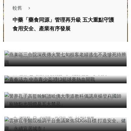
較舊
中藥「藥食同源」管理再升級 五大重點守護
食用安全、產業有序發展
社會
燕巢區三合院深夜傳火警七旬租客老婦逃生不及慘
死待辨識
陳信銘
2026年五月02日
7,120 觀看
2 分享
文教
青春活力 中市青少盃3對3籃球賽熱血開戰
陳明
2026年八月02日
6,115 觀看
3 分享
專欄
警界孔子高哲翰解讀哈佛大學道教科儀講座楊登嵙
國師「寵物點光明燈及五大禁忌」
綜合新聞
高哲翰
2026年二月23日
43,566 觀看
5 分享
雲林官學醫院檢調平台會議聚焦SDGs目標 打造安
全、健康、永續宜居城市！
陳信利
2026年二月25日
12,403 觀看
11 分享
社會
綜合新聞