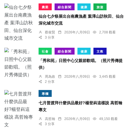
農業
綜合新聞
健康
旅遊
仙台七夕祭展出台南農漁產 葉澤山訪秋田、仙台
深化城市交流
蔡俊賢
2026年八月09日
2,708 觀看
3 分享
社會
綜合新聞
健康
文教
「秀和苑」日照中心父親節歡唱。（照片秀傳提
供）
周為政
2026年八月09日
3,445 觀看
2 分享
專欄
七月普渡拜什麼供品最好?楊登嵙這樣說 高哲翰
專文
高哲翰
2026年八月09日
49,150 觀看
3 分享