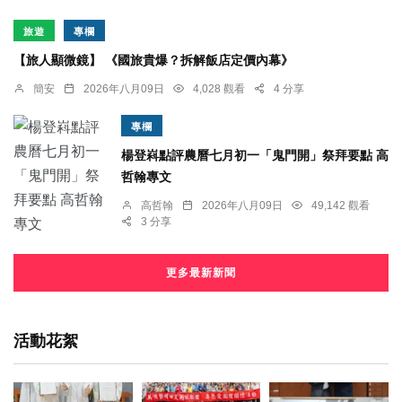
旅遊
專欄
【旅人顯微鏡】 《國旅貴爆？拆解飯店定價內幕》
簡安
2026年八月09日
4,028 觀看
4 分享
專欄
楊登嵙點評農曆七月初一「鬼門開」祭拜要點 高
哲翰專文
高哲翰
2026年八月09日
49,142 觀看
3 分享
更多最新新聞
活動花絮