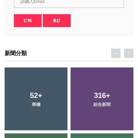
請鍵入Email
訂閱
退訂
新聞分類
52
22
+
+
316
94
+
+
專欄
頭條
綜合新聞
健康