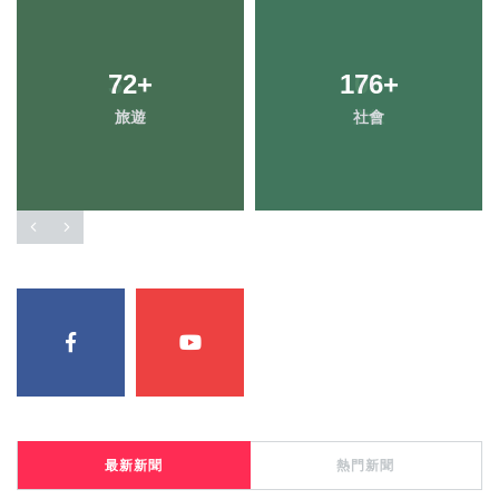
72
32
+
+
176
103
+
+
旅遊
農業
社會
文教
最新新聞
熱門新聞