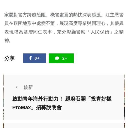
家屬對警方跨越險阻、機警處置的熱忱深表感激。江主恩警
員在艱困地形中處變不驚，展現高度專業與同理心，其優異
表現堪為基層同仁表率，充分彰顯警察「人民保姆」之精
神。
分享
0+
2+
較新
啟動青年海外行動力！ 縣府召開「投青好樣
ProMax」招募說明會