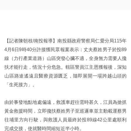
【記者陳朝枝
/
南投報導】南投縣政府警察局仁愛分局
115
年
4
月
6
日
9
時
40
分許接獲民眾報案表示：丈夫蔡姓男子於投
89
線（力行產業道路）山區突發心臟不適，全身無力需要人攙
扶才能行走，情況十分危急。轄區警員江主恩獲報後，深知
山區路途遙遠且醫療資源匱乏，隨即展開一場跨越山頭的
「生死接力」。
由於事發地點地處偏遠，救護車趕往需時甚久，江員為搶抓
黃金救援時間，立即攙扶蔡姓男子至巡邏車並主動載運蔡男
往埔里方向行駛，與救護人員最終於投
89
線
42
公里
處順利
完成交接，使就醫時間縮短近半小時。