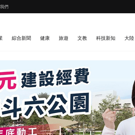
我們
業
綜合新聞
健康
旅遊
文教
科技新知
大陸