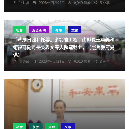
張世昌
2026年四月02日
9,049 觀看
5 分享
社會
綜合新聞
健康
文教
「草湖日照和托嬰」多功能工程，由縣長王惠美和
衛福部副司長吳希文等人執鏟動土。（照片縣府提
供）
周為政
2026年七月24日
6,010 觀看
3 分享
社會
宗教
旅遊
文教