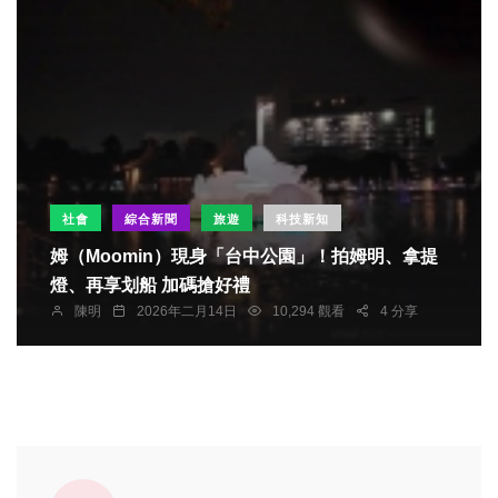
社會
綜合新聞
旅遊
科技新知
姆（Moomin）現身「台中公園」！拍姆明、拿提
燈、再享划船 加碼搶好禮
陳明
2026年二月14日
10,294 觀看
4 分享