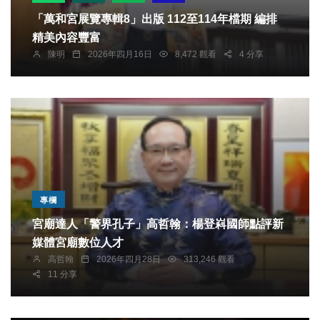
「萬和宮展覽專輯8」出版 112至114年檔期 編排
精美內容豐富
陳明
2026年四月16日
8,472 觀看
4 分享
專欄
宮廟達人「警界孔子」高哲翰：楊登嵙國師點評新
媒體宮廟數位人才
高哲翰
2026年四月28日
313,246 觀看
11 分享