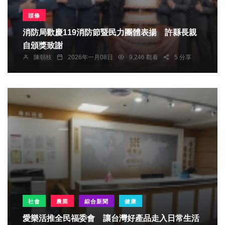
頭條
消防局歡慶119消防節暨民力團體表揚 許縣長親
自頒獎致謝
陳朝枝
2026年一月08日
9,246 觀看
5 分享
社會
農業
綜合新聞
健康
愛樂活推全民福委會 讓台灣好產品走入日常生活