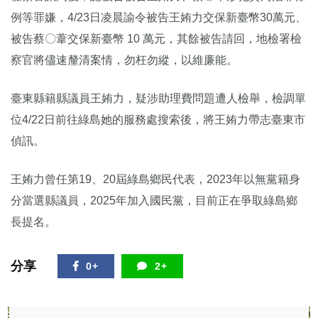
例等罪嫌，4/23日凌晨諭令被告王姷力交保新臺幣30萬元、
被告蔡〇葦交保新臺幣 10 萬元，其餘被告請回，地檢署檢
察官將儘速釐清案情，勿枉勿縱，以維廉能。
臺東縣籍縣議員王姷力，疑涉助理費問題遭人檢舉，檢調單
位4/22日前往綠島她的服務處搜索後，將王姷力帶志臺東市
偵訊。
王姷力曾任第19、20屆綠島鄉民代表，2023年以無黨籍身
分當選縣議員，2025年加入國民黨，目前正在爭取綠島鄉
長提名。
分享
0+
2+