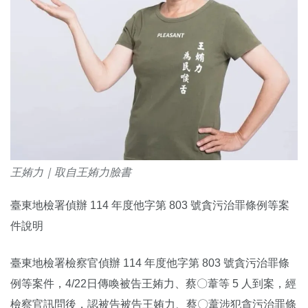
王姷力｜取自王姷力臉書
臺東地檢署偵辦 114 年度他字第 803 號貪污治罪條例等案
件說明
臺東地檢署檢察官偵辦 114 年度他字第 803 號貪污治罪條
例等案件，4/22日傳喚被告王姷力、蔡〇葦等 5 人到案，經
檢察官訊問後，認被告被告王姷力、蔡〇葦涉犯貪污治罪條