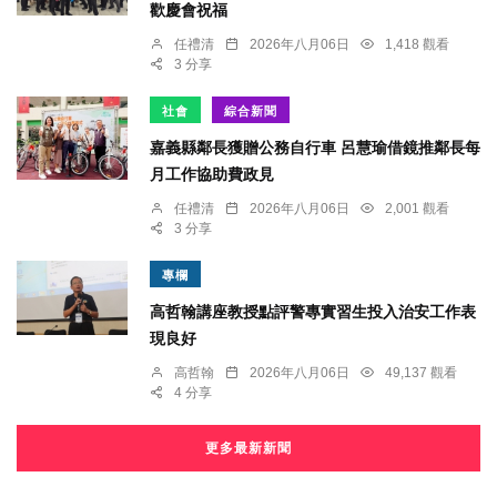
歡慶會祝福
任禮清
2026年八月06日
1,418 觀看
3 分享
社會
綜合新聞
嘉義縣鄰長獲贈公務自行車 呂慧瑜借鏡推鄰長每
月工作協助費政見
任禮清
2026年八月06日
2,001 觀看
3 分享
專欄
高哲翰講座教授點評警專實習生投入治安工作表
現良好
高哲翰
2026年八月06日
49,137 觀看
4 分享
更多最新新聞