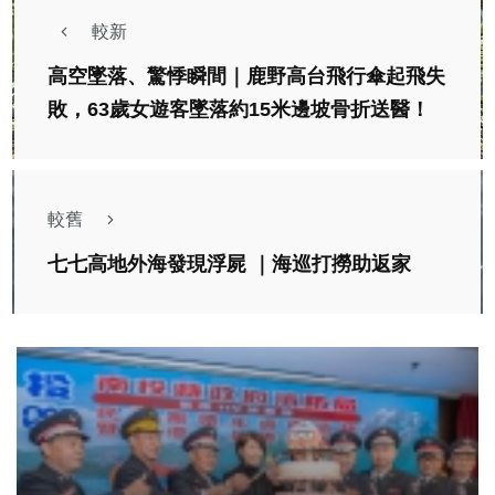
較新
高空墜落、驚悸瞬間｜鹿野高台飛行傘起飛失
敗，63歲女遊客墜落約15米邊坡骨折送醫！
較舊
七七高地外海發現浮屍 ｜海巡打撈助返家