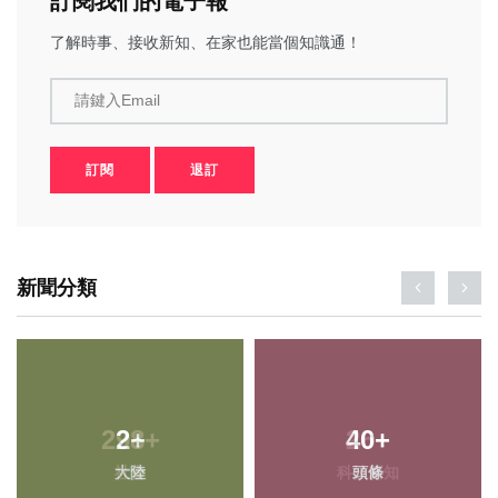
訂閱我們的電子報
了解時事、接收新知、在家也能當個知識通！
請鍵入Email
訂閱
退訂
新聞分類
298
2
+
+
40
26
+
+
大陸
社會
科技新知
頭條