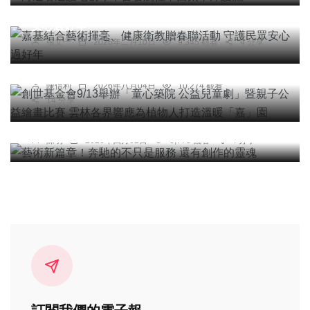
嘉基結合藝術揮毫、健康衛教贈春聯活動 守護民眾
綜合新聞
安心過好年
創世基金會9/13舉辦「童心築院 公益兒童劇」暨親
張文一
2026年二月10日
9,345 觀看
4 分享
子公益繪畫比賽 雲林各界響應為植物人打造溫暖
「嘉」園
陳信利
2026年八月04日
10,274 觀看
14 分享
社會
綜合新聞
旅遊
文教
藝術新篇章！奔馳的不只是服務 還有創作的靈魂
陳明
2026年四月02日
8,778 觀看
4 分享