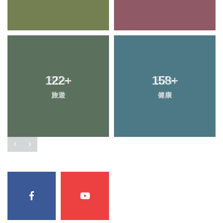
122
55
+
+
158
87
+
+
旅遊
農業
健康
專欄