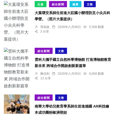
社會
綜合新聞
健康
文教
大葉環安系師生前進大莊國小辦理防災小尖兵科
學營。（照片大葉提供）
周為政
2026年八月06日
5,508 觀看
3 分享
綜合新聞
文教
雲科大攜手國立自然科學博物館 打造博物館教育
新未來 跨域合作開啟創新新篇章
陳信利
2026年八月06日
8,068 觀看
13 分享
綜合新聞
文教
南華大學幼兒教育學系師生前進德國 AR科技繪
本成功圈粉歐洲萌娃