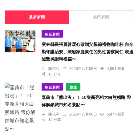
最新新聞
熱門新聞
綜合新聞
雲林縣長張麗善暖心致贈父親節禮物咖啡杯 向辛
勤守護治安、兼顧家庭責任的男性警察同仁 表達
誠摯感謝與祝福〜
陳信利
2026年八月06日
4,561 觀看
13 分享
綜合新聞
旅遊
嘉義市「熊出沒」！ 10隻新亮相大白熊領路 帶
你解鎖城市知名景點〜
陳信利
2026年八月06日
5,877 觀看
14 分享