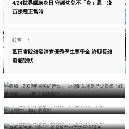
4/24世界腦膜炎日 守護幼兒不「炎」遲 疫
苗接種正當時
較舊
藍田書院頒發清寒優秀學生獎學金 許縣長頒
發感謝狀
社會
農業
綜合新聞
健康
文教
參加「2026年國際網博會」, 福德師生走進歷史建
築「紅磚市場」。（照片福德提供）
周為政
2026年一月30日
9,417 觀看
3 分享
綜合新聞
清境跨年 嗨在最高點
陳朝枝
2026年一月01日
9,240 觀看
2 分享
綜合新聞
海巡署巡護七號今年首發航往中西太平洋護漁
陳信銘
2026年五月22日
6,979 觀看
2 分享
綜合新聞
健康