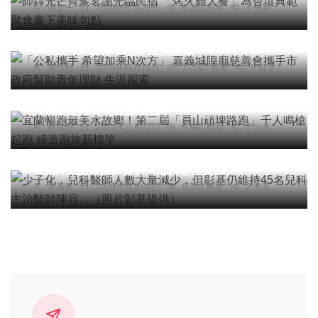
張文一
2026年七月29日
6,203 觀看
4 分享
綜合新聞
「公私攜手 希望加乘N次方」 嘉義城隍廟慈善會攜
手市政府幫助青年理財 生涯探索
陳信利
2026年四月11日
11,007 觀看
9 分享
綜合新聞
健康
旅遊
宜蘭暢跑最美水故鄉！第二屆「員山頑埤路跑」千
人鳴槍起跑 締造跑旅新標竿
林欣怡
2026年三月22日
9,981 觀看
8 分享
社會
宗教
綜合新聞
健康
文教
少子化，兒科醫師人數大量減少，但彰基仍維持45
名兒科主治醫師陣容。（照片彰基提供）
周為政
2026年四月08日
8,392 觀看
2 分享