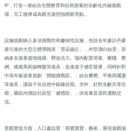
IP，打造一座結合生態教育和自然探索的全齡化共融遊戲
場，完工後將成為觀光遊憩指標新亮點。
設施規劃納入多項挑戰性和趣味性設施，包括去年參訪丹麥
後引進的大型立體彈跳床「雲朵蹦丘」，外型潔白如雲，容
納多名孩童盡情跳躍、釋放活力。場內配置滑索、鞦韆、爬
網、搖搖馬和旋轉盤等遊具，促進孩子感官發展，同時針對
中高年級孩童規劃「體能挑戰區」，結合攀爬、平衡與擺盪
等遊具，讓孩子在自然中鍛鍊自我。另外，針對全齡共享目
標，園區內增設社區型「健體區」，供長輩及居民運動交
流。
景觀塑造方面，入口處設置「萌鹿寶寶」藝術，展現遊戲場