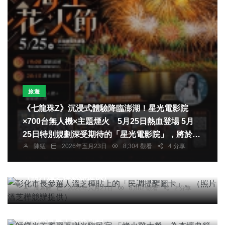
旅遊
《七龍珠Z》沉浸式體驗降臨澎湖！星光電影院
×700台無人機×主題煙火 5月25日熱血登場 5月
25日特別規劃深受期待的「星光電影院」，將於現
陳猛
2026年五月23日
8,304 觀看
4 分享
場戶外放映《七龍珠Z電影劇場版－復活！悟空與
社會
綜合新聞
文教
達爾的合體》，透過經典劇情與角色魅力，帶領觀
彰化市長參選人溫芝樺貼上的「民調提醒圖卡」。
眾重返熱血年代，在澎湖海風與夜空陪伴下重溫動
（照片溫芝樺競辦提供）
漫經典。
周為政
2026年六月21日
6,882 觀看
2 分享
綜合新聞
旅遊
師鐸光芒齊聚茗謝光臨民宿 「烤火雞大餐」為杏壇
典範聚會畫下美味句點