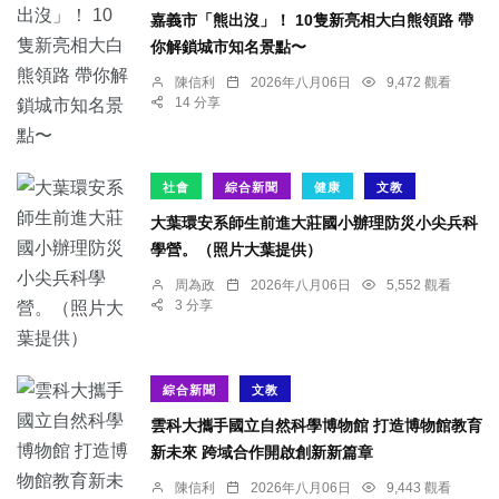
嘉義市「熊出沒」！ 10隻新亮相大白熊領路 帶
你解鎖城市知名景點〜
陳信利
2026年八月06日
9,472 觀看
14 分享
社會
綜合新聞
健康
文教
大葉環安系師生前進大莊國小辦理防災小尖兵科
學營。（照片大葉提供）
周為政
2026年八月06日
5,552 觀看
3 分享
綜合新聞
文教
雲科大攜手國立自然科學博物館 打造博物館教育
新未來 跨域合作開啟創新新篇章
陳信利
2026年八月06日
9,443 觀看