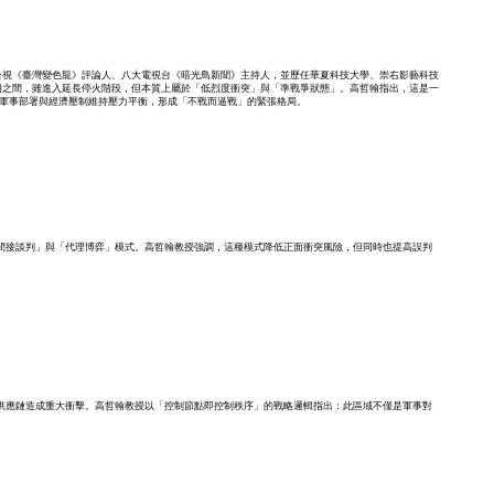
台視《臺灣變色龍》評論人、八大電視台《暗光鳥新聞》主持人，並歷任華夏科技大學、崇右影藝科技
朗之間，雖進入延長停火階段，但本質上屬於「低烈度衝突」與「準戰爭狀態」。高哲翰指出，這是一
戰，但透過軍事部署與經濟壓制維持壓力平衡，形成「不戰而逼戰」的緊張格局。
顯示雙方進入「間接談判」與「代理博弈」模式。高哲翰教授強調，這種模式降低正面衝突風險，但同時也提高誤判
98
+
農業
球石油供應鏈造成重大衝擊。高哲翰教授以「控制節點即控制秩序」的戰略邏輯指出：此區域不僅是軍事對