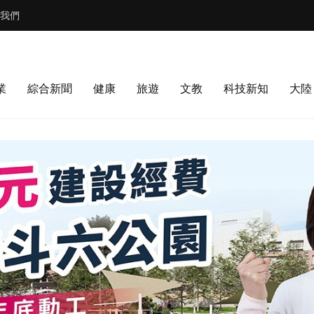
我們
業
綜合新聞
健康
旅遊
文教
科技新知
大陸