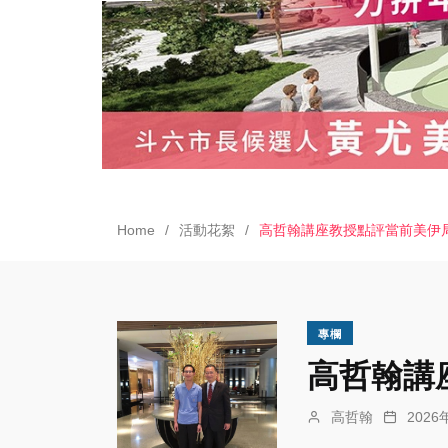
Home
活動花絮
高哲翰講座教授點評當前美伊
專欄
高哲翰講
高哲翰
202