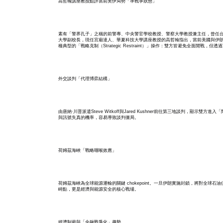
高哲翰講座教授點評當前美伊局勢「準戰爭狀態」
素有「警界孔子」之稱的前警專、中央警官學校教授、警察大學教授兼主任，曾任
大學副校長，現任宮廟達人、華夏科技大學講座教授的高哲翰指出，當前美國與伊
種典型的「戰略克制（Strategic Restraint）」操作：雙方皆避免全面開
外交談判「代理博弈結構」
由唐納·川普派遣Steve Witkoff與Jared Kushner前往第三地談判，
與訊號失真的機率，容易導致談判僵局。
304
+
154
+
45
+
文教
專欄
科技新知
荷姆茲海峽「戰略咽喉效應」
荷姆茲海峽為全球能源運輸的關鍵 chokepoint。一旦伊朗實施封鎖，將對全
峙點，更是經濟與能源安全的核心戰場。
275
+
3
+
928
+
健康
大陸
綜合新聞
經濟制裁與「金融戰爭化」趨勢