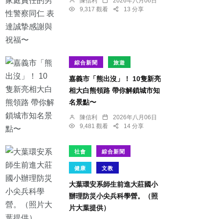
陳信利
2026年八月06日
9,317 觀看
13 分享
綜合新聞
旅遊
嘉義市「熊出沒」！ 10隻新亮
相大白熊領路 帶你解鎖城市知
名景點〜
陳信利
2026年八月06日
9,481 觀看
14 分享
社會
綜合新聞
健康
文教
大葉環安系師生前進大莊國小
辦理防災小尖兵科學營。（照
片大葉提供）