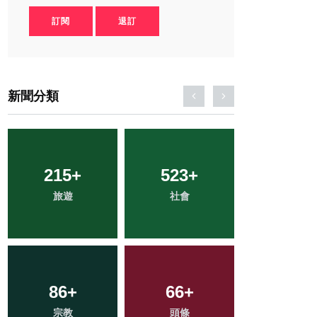
訂閱
退訂
新聞分類
215
307
+
+
523
154
+
+
45
+
旅遊
文教
社會
專欄
科技新知
275
86
+
+
66
3
+
+
928
+
宗教
健康
頭條
大陸
綜合新聞