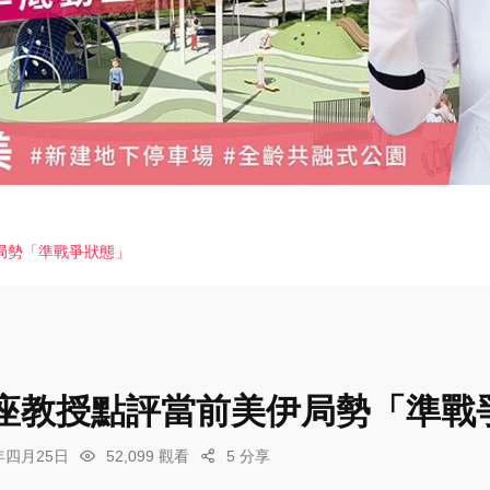
局勢「準戰爭狀態」
座教授點評當前美伊局勢「準戰
6年四月25日
52,099 觀看
5 分享