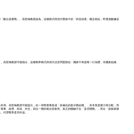
與「數位資產戰」。高哲翰教授認為，這種模式與現代警政中的「科技偵查」概念相似，即透過數據追
」。高哲翰教授可能指出，這種戰爭模式與現代治安問題類似：國家不再是唯一行為體，非國家組織
略布局。高哲翰教授可能提出，此一局勢逐漸形成「多極化的新冷戰結構」，其本質是權力再分配，而
「軍事、經濟、科技、外交」四位一體的複合型衝突。真正的關鍵不在「是否開戰」，而在「誰能掌握
級。代理戰爭是否外溢。