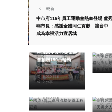
較新
社會
中市府115年員工運動會熱血登場 盧
旅遊
燕市長：感謝全體同仁貢獻 讓台中
馬年
成為幸福活力宜居城
灣燈
社會
健康
每日限
百台輪椅讓愛暢行
陳
量姆
桃園圓夢愛心關懷協
20
會捐贈150台輪椅
10
專欄
綜合新聞
4 
陳朝枝
2026年三月05日
高哲
國道7號二路段流標
8,010 觀看
再論
使得工程延宕
2 分享
陳信銘
理哲
2026年七月02日
高
6,830 觀看
20
2 分享
42
5 