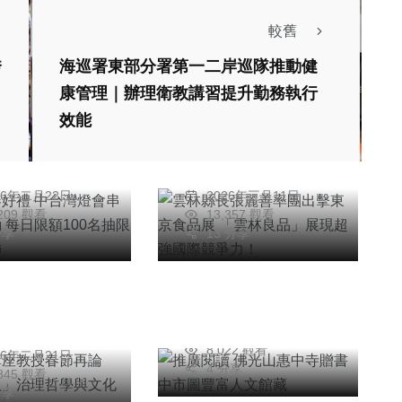
較舊
綜合新聞
秀
海巡署東部分署第一二岸巡隊推動健
科技新知
綜合新聞
康管理｜辦理衛教講習提升勤務執行
新春好禮 中台
雲林縣長張麗善率團
效能
會串聯商圈活動
出擊東京食品展
額100名抽限
「雲林良品」展現超
社會
綜合新聞
明
陳信利
明吊飾
強國際競爭力！
26年二月22日
2026年三月11日
旅遊
文教
,209 觀看
13,357 觀看
分享
13 分享
推廣閱讀 佛光山惠
翰講座教授春節
中寺贈書中市圖豐富
「天選之人」治
人文館藏
學與文化韌性
陳明
2026年五月22日
哲翰
8,022 觀看
26年二月21日
4 分享
,845 觀看
分享