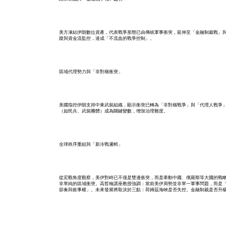
美方凍結伊朗數位資產，代表戰爭形態已由傳統軍事衝突，延伸至「金融制裁戰」
蹤與資金流監控，達成「不流血的戰爭控制」。
區域代理勢力與「非對稱衝突」
美國指控伊朗支持中東武裝組織，顯示衝突已轉為「非對稱戰爭」與「代理人戰爭
（如民兵、武裝團體）成為關鍵變數，增加治理難度。
全球秩序重組與「新冷戰邏輯」
從宏觀角度觀察，美伊對峙已不僅是雙邊衝突，而是牽動中國、俄羅斯等大國的戰
非單純的區域衝突。高哲翰講座教授強調：當前美伊局勢並非單一軍事問題，而是
節奏與敘事權」。未來發展將取決於三點：荷姆茲海峽是否失控。金融制裁是否升