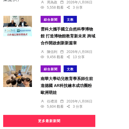
周為政
2026年八月06日
5,558 觀看
3 分享
綜合新聞
文教
雲科大攜手國立自然科學博物
館 打造博物館教育新未來 跨域
合作開啟創新新篇章
陳信利
2026年八月06日
9,456 觀看
13 分享
綜合新聞
文教
南華大學幼兒教育學系師生前
進德國 AR科技繪本成功圈粉
歐洲萌娃
任禮清
2026年八月06日
5,604 觀看
3 分享
更多最新新聞