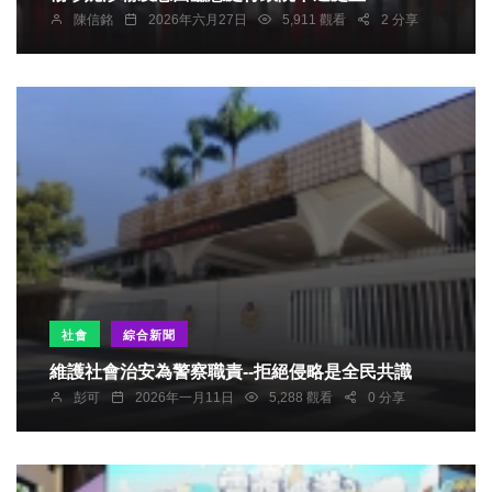
陳信銘
2026年六月27日
5,911 觀看
2 分享
社會
綜合新聞
維護社會治安為警察職責--拒絕侵略是全民共識
彭可
2026年一月11日
5,288 觀看
0 分享