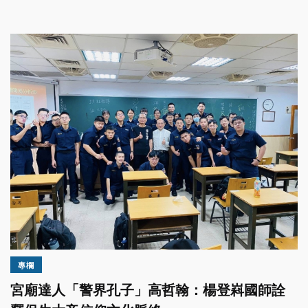
專欄
宮廟達人「警界孔子」高哲翰：楊登嵙國師詮