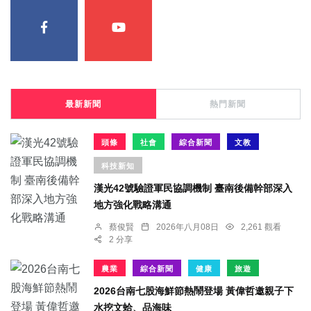
最新新聞
熱門新聞
頭條
社會
綜合新聞
文教
科技新知
漢光42號驗證軍民協調機制 臺南後備幹部深入
地方強化戰略溝通
蔡俊賢
2026年八月08日
2,261 觀看
2 分享
農業
綜合新聞
健康
旅遊
2026台南七股海鮮節熱鬧登場 黃偉哲邀親子下
水挖文蛤、品海味