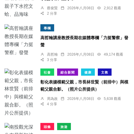
蔡俊賢
2026年八月08日
2,912 觀看
2 分享
專欄
高哲翰講座教授長期在媒體專欄「力挺警察」發
聲
高哲翰
2026年八月08日
49,174 觀看
3 分享
社會
綜合新聞
健康
文教
彰化表揚模範父親，市長林世賢（前排中）與模
範父親合影。（照片公所提供）
周為政
2026年八月08日
5,638 觀看
4 分享
頭條
旅遊