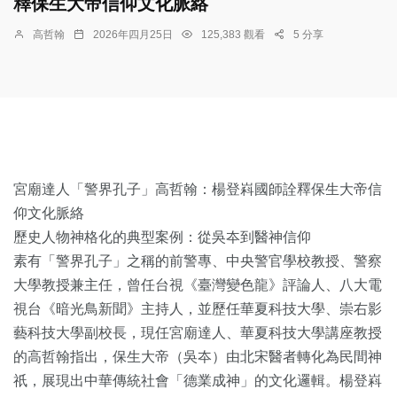
釋保生大帝信仰文化脈絡
高哲翰
2026年四月25日
125,383 觀看
5 分享
宮廟達人「警界孔子」高哲翰：楊登嵙國師詮釋保生大帝信
仰文化脈絡
歷史人物神格化的典型案例：從吳夲到醫神信仰
素有「警界孔子」之稱的前警專、中央警官學校教授、警察
大學教授兼主任，曾任台視《臺灣變色龍》評論人、八大電
視台《暗光鳥新聞》主持人，並歷任華夏科技大學、崇右影
藝科技大學副校長，現任宮廟達人、華夏科技大學講座教授
的高哲翰指出，保生大帝（吳夲）由北宋醫者轉化為民間神
祇，展現出中華傳統社會「德業成神」的文化邏輯。楊登嵙