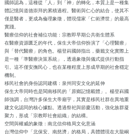
國師認為，這種從「人」到「神」的轉化，本質上是一種集
體記憶與道德崇拜的累積過程。醫術與仁心的結合，使其不
僅是醫者，更成為倫理象徵，體現儒家「仁術濟世」的最高
實踐。
醫療信仰的社會補位功能：宗教即早期公共衛生體系
在醫療資源匱乏的年代，保生大帝信仰扮演了「心理醫療」
與「替代醫療」的角色。楊登嵙國師指出，藥籤文化實際上
是一種「準醫療決策系統」，透過象徵與儀式提供行動指
引。這不僅安撫民心，也在某種程度上形成早期的社會穩定
機制。
移民社會的身份認同建構：泉州同安文化的延伸
保生大帝同時也是閩南移民的「原鄉記憶載體」。楊登嵙國
師強調，台灣許多保生大帝廟宇，其實是移民社群在異地重
建文化認同的核心據點。透過祭祀與節慶活動，強化族群凝
聚力，形成「宗教即社會組織」的結構。
空間與權威的象徵：南北信仰格局文化意涵
台灣信仰中「北保安、南慈濟」的格局，具體體現在大龍峒