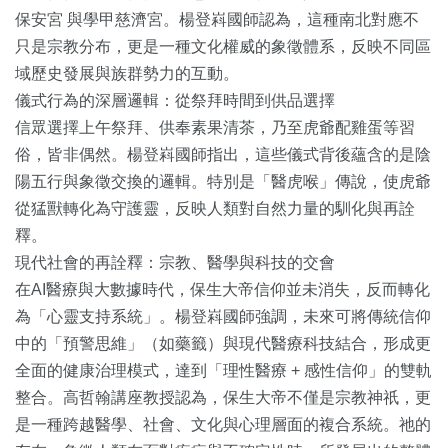
保安宮 與學甲慈濟宮。楊登嵙國師認為，這種南北對應不
只是宗教分布，更是一種文化權威的象徵體系，反映不同區
域歷史發展與族群勢力的互動。
儀式行為的深層邏輯：從祭拜時間到供品選擇
信眾選擇上午祭拜、供奉素果清茶，乃至虎爺配雞蛋等習
俗，皆非偶然。楊登嵙國師指出，這些儀式背後蘊含的是陰
陽五行與象徵交換的邏輯。特別是「醫虎喉」傳說，使虎爺
從猛獸轉化為守護靈，反映人類對自然力量的馴化與再詮
釋。
現代社會的再詮釋：宗教、醫學與科技的交會
在AI醫療與大數據時代，保生大帝信仰並未消失，反而轉化
為「心靈支持系統」。楊登嵙國師強調，未來可將傳統信仰
中的「預警思維」（如藥籤）與現代醫療科技結合，形成更
全面的健康治理模式，達到「理性醫療 + 感性信仰」的雙軌
整合。高哲翰講座教授認為，保生大帝不僅是宗教神祇，更
是一種跨越醫學、社會、文化與心理層面的複合系統。祂的