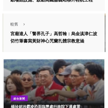
動場館設施、啟動高鐵嘉義站聯外輕軌工程
較舊
宮廟達人「警界孔子」高哲翰：烏金滇津仁波
切竹筆書寫黃財神心咒蘭扎體宗教意涵
綜合新聞
楊珍妮涉霸凌恐面臨懲處行政院下週處置