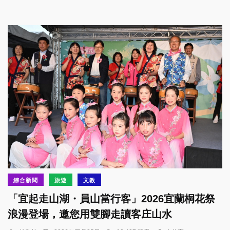
綜合新聞
旅遊
文教
「宜起走山湖・員山當行客」2026宜蘭桐花祭
浪漫登場，邀您用雙腳走讀客庄山水