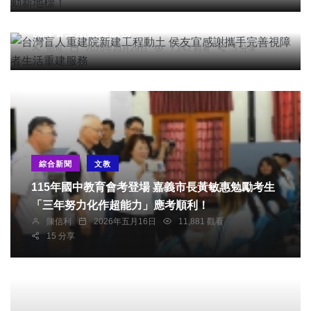
台灣盲人重建院新建工程動土 侯友宜感謝攜手完善
視障者生活重建服務
彭可
2026年四月29日
7,242 觀看
5 分享
綜合新聞
文教
115年國中教育會考登場 嘉義市長黃敏惠勉勵考生
「三年努力化作超能力」應考順利！
陳信利
2026年五月16日
11,881 觀看
15 分享