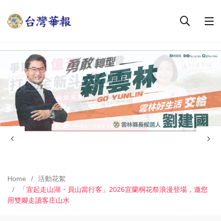
Home
活動花絮
「宜起走山湖・員山當行客」2026宜蘭桐花祭浪漫登場，邀您
用雙腳走讀客庄山水