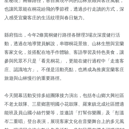
星秘境」兩條路徑，各自展現不同的山林景緻與客庄風貌，
也讓民眾能在桐花紛飛的季節裡，透過步行走讀的方式，深
入感受宜蘭客庄的生活紋理與春日魅力。
縣府指出，今年2條賞桐健行路徑各辦理3場次深度健行活
動，透過在地導覽員解說，串聯桐花景致、山林生態與宜蘭
客家文化，並搭配在地手作體驗、客語學習及特色美食，讓
參與民眾不只是「看見桐花」，更能在健行過程中「走進客
庄、認識地方」。不僅是活動亮點，也將成為推廣宜蘭客庄
旅遊與山林慢行的重要路徑。
今天開幕活動安排多組團隊接力演出，包括冬山鄉大興社區
不老太鼓隊、三星鄉憲明國小花鼓隊、羅東鎮北成社區體適
能班及員山國小絲竹樂等，並邀請「打幫你樂團」及「彤溫
岑二重唱」登台表演，展現客家文化在音樂舞台上的多元風