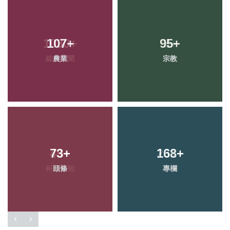
107
+
95
+
農業
宗教
73
+
168
+
頭條
專欄