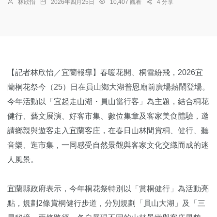
林欣怡
2026年四月25日
10,407 觀看
4 分享
【記者林欣怡／宜蘭報導】春暖花開、桐雪紛飛，2026宜
蘭桐花祭今（25）日在員山鄉大湖普恩廟前廣場熱鬧登場。
今年活動以「宜起走山湖・員山當行客」為主題，結合桐花
健行、藝文展演、好客市集、數位集章及客家美食體驗，邀
請鄉親與遊客走入宜蘭客庄，在春日山林間賞桐、健行、聽
音樂、逛市集，一同感受自然景觀與客家文化交織而成的迷
人風景。
宜蘭縣政府表示，今年桐花祭特別以「賞桐健行」為活動亮
點，規劃2條賞桐健行步道，分別規劃「員山大湖」及「三