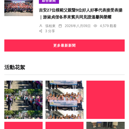
綜合新聞
吉安27位模範父親暨9位好人好事代表接受表揚
｜游淑貞偕各界來賓共同見證溫馨與榮耀
張柏東
2026年八月09日
4,579 觀看
3 分享
更多最新新聞
活動花絮