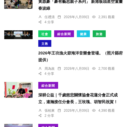
黃啟豪「豪有藝思親子系列」 新港板頭星空童畫
春波綠
任禮清
2026年八月09日
2,391 觀看
4 分享
社會
綜合新聞
健康
旅遊
文教
2026年王功漁火節海洋音樂會登場。（照片縣府
提供）
周為政
2026年八月09日
2,700 觀看
4 分享
綜合新聞
深耕公益｜千歲慈悲關懷協會花蓮分會正式成
立，連瀚接任分會長，王玫瑰、胡智民祝賀！
張柏東
2026年八月09日
4,390 觀看
2 分享