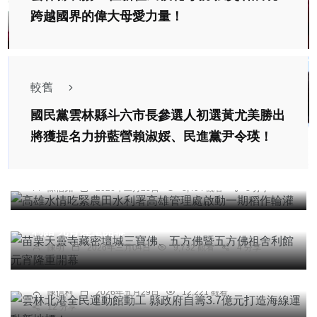
跨越國界的偉大母愛力量！
較舊
國民黨雲林縣斗六市長參選人初選黃尤美勝出
綜合新聞
將獲提名力拚藍營賴淑娞、民進黨尹令瑛！
高雄水情吃緊農田水利署高雄管理處啟動一期稻作
輪灌
陳信銘
2026年二月23日
8,404 觀看
3 分享
社會
宗教
綜合新聞
科技新知
苗栗天靈寺藏密壇城三寶佛、五方佛暨五方佛祖舍
利館 元宵隆重開幕
綜合新聞
陳明
2026年三月04日
9,732 觀看
4 分享
雲林北港全民運動館動工 縣政府自籌3.7億元打造
海線運動新地標！
陳信利
2026年五月29日
12,221 觀看
12 分享
綜合新聞