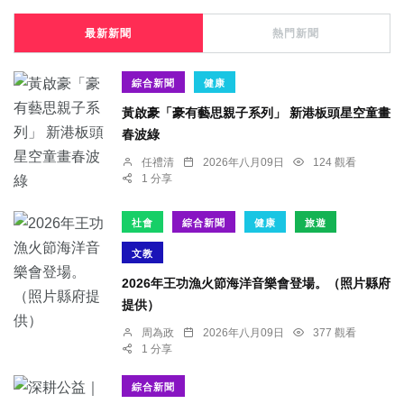
最新新聞
熱門新聞
綜合新聞
健康
黃啟豪「豪有藝思親子系列」 新港板頭星空童畫
春波綠
任禮清
2026年八月09日
124 觀看
1 分享
社會
綜合新聞
健康
旅遊
文教
2026年王功漁火節海洋音樂會登場。（照片縣府
提供）
周為政
2026年八月09日
377 觀看
1 分享
綜合新聞