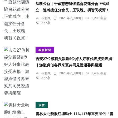
深耕公益｜千歲慈悲關懷協會花蓮分會正式成
立，連瀚接任分會長，王玫瑰、胡智民祝賀！
張柏東
2026年八月09日
2,280 觀看
2 分享
綜合新聞
吉安27位模範父親暨9位好人好事代表接受表揚
｜游淑貞偕各界來賓共同見證溫馨與榮耀
張柏東
2026年八月09日
2,489 觀看
3 分享
宗教
雲林大北勢股紅壇動土 116-117年重要民俗「雲