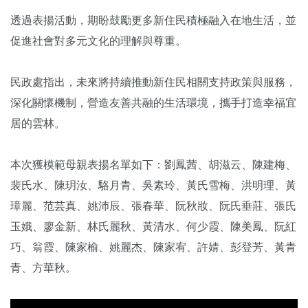
透過表揚活動，期盼鼓勵更多新住民積極融入在地生活，並
促進社會對多元文化的理解與尊重。
民政處指出，未來將持續推動新住民相關支持政策與服務，
深化關懷機制，營造友善共融的生活環境，攜手打造幸福宜
居的雲林。
本次獲模範母親表揚名單如下：劉鳳茜、胡滋云、陳建梅、
裴氏水、陳玥汝、駱月青、吳素玲、黃氏雪梅、洪明理、黃
璋麗、范芸真、姚沛辰、張春華、阮秋妝、阮氏垂莊、張氏
玉娥、廖金新、林氏麗秋、黃清水、何少霞、陳美鳳、阮紅
巧、翁霞、陳家榆、姚麗杰、陳家宥、許婧、彭登芳、黃青
青、方華秋。