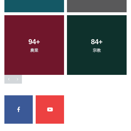
94
+
84
+
農業
宗教