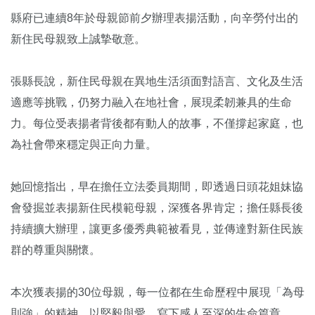
縣府已連續8年於母親節前夕辦理表揚活動，向辛勞付出的
新住民母親致上誠摯敬意。
張縣長說，新住民母親在異地生活須面對語言、文化及生活
適應等挑戰，仍努力融入在地社會，展現柔韌兼具的生命
力。每位受表揚者背後都有動人的故事，不僅撐起家庭，也
為社會帶來穩定與正向力量。
她回憶指出，早在擔任立法委員期間，即透過日頭花姐妹協
會發掘並表揚新住民模範母親，深獲各界肯定；擔任縣長後
持續擴大辦理，讓更多優秀典範被看見，並傳達對新住民族
群的尊重與關懷。
本次獲表揚的30位母親，每一位都在生命歷程中展現「為母
則強」的精神，以堅毅與愛，寫下感人至深的生命篇章。