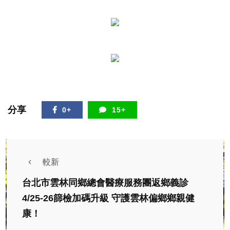
分享
0+
15+
較新
台北市雲林同鄉總會醫療服務團返鄉義診
4/25-26篩檢加碼升級 守護雲林偏鄉鄉親健
康！