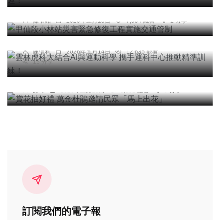
甲仙段小林站災害緊急修復工程實施交通管制
綜合新聞
文教
陳信銘
2026年五月13日
7,034 觀看
2 分享
雲林虎科大結合AI與運動科學 攜手運科中心推動精
準訓練！
陳信利
2026年五月14日
12,635 觀看
15 分享
綜合新聞
賞花抽好禮 萬金杜鵑邀請民眾「馬上出花」
彭可
2026年二月13日
9,301 觀看
7 分享
訂閱我們的電子報