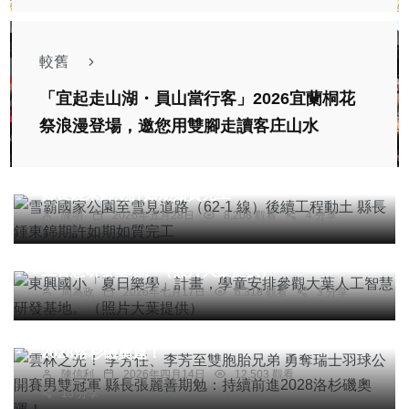
較舊
「宜起走山湖・員山當行客」2026宜蘭桐花
祭浪漫登場，邀您用雙腳走讀客庄山水
社會
綜合新聞
旅遊
文教
雪霸國家公園至雪見道路（62-1 線）後續工程動土
縣長鍾東錦期許如期如質完工
陳明
2026年五月28日
8,208 觀看
4 分享
社會
綜合新聞
健康
文教
東興國小「夏日樂學」計畫，學童安排參觀大葉人
工智慧研發基地。（照片大葉提供）
綜合新聞
周為政
2026年七月17日
6,318 觀看
3 分享
雲林之光！ 李芳任、李芳至雙胞胎兄弟 勇奪瑞士
羽球公開賽男雙冠軍 縣長張麗善期勉：持續前進
2028洛杉磯奧運！
陳信利
2026年四月14日
12,503 觀看
13 分享
綜合新聞