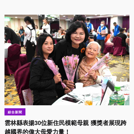
綜合新聞
雲林縣表揚30位新住民模範母親 獲獎者展現跨
越國界的偉大母愛力量！