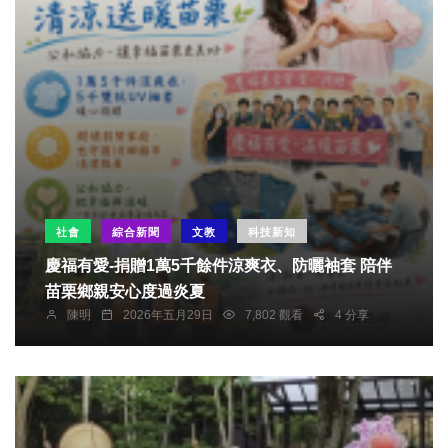
社會
綜合新聞
文教
科技新知
慶福有愛-捐贈1萬5千餘件涼爽衣、防曬袖套 陪伴
苗栗鄉親安心度過炎夏
陳明
2026年五月29日
7,802 觀看
4 分享