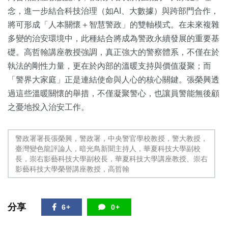
念，進一步結合科技治理（如AI、大數據）與跨部門合作，
將可形成「人本關懷＋智慧警政」的雙軸模式。在未來複雜
多變的治安環境中，此種結合將成為警政永續發展的重要基
礎。高哲翰講座教授強調，真正強大的警察體系，不僅在於
執法的剛性力量，更在於內部的溫暖支持與價值凝聚；而
「警界大家庭」正是連結使命與人心的核心關鍵。張榮興透
過這些溫暖關懷的舉措，不僅凝聚警心，也讓員警能無後顧
之憂地投入治安工作。
警政署署長張榮興，警政署，中央警官學校教授，警大教授，
臺灣變色龍評論人，暗光鳥新聞主持人，華夏科技大學副校
長，崇右影藝科技大學副校長，華夏科技大學講座教授、崇右
影藝科技大學榮譽講座教授，高哲翰
分享
6+
0+