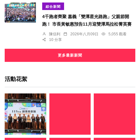
綜合新聞
4千跑者齊聚 嘉義「雙潭星光路跑」父親節開
跑！ 市長黃敏惠預告11月迎雙潭馬拉松菁英賽
陳信利
2026年八月09日
5,055 觀看
10 分享
更多最新新聞
活動花絮