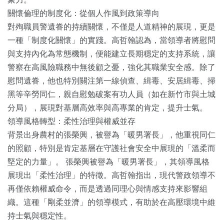
關懷倫理的制度化：從個人作風到政策導向
對殉職員警遺眷的持續關懷，不僅是人道精神的展現，更是
一種「制度化關懷」的實踐。高哲翰認為，當領導者將慰問
與支持內化為常態機制，便能建立長期穩定的支持系統，讓
警察在高風險職務中無後顧之憂，強化其職業安全感。除了
慰問遺眷，他也特別關注第一線偵查、緝毒、安居緝毒、掃
黑等辛勞同仁，親自慰勉破案有功人員（如在新竹市與土城
分局），展現對基層高效率與高專業的肯定，提升士氣。
領導風格轉型：柔性治理與權威並存
背景出身農村的張榮興，被譽為「暖男署長」，他重視同仁
的照顧，特別是肯定基層在守護社會安全中展現的「溫柔而
堅定的力量」。 張榮興被譽為「暖男署長」，其領導風格
展現出「柔性治理」的特徵。高哲翰指出，現代警政領導不
再僅依賴權威命令，而是透過同理心與情感支持來影響組
織。這種「剛柔並濟」的領導模式，有助於在高壓環境中維
持士氣與穩定性。