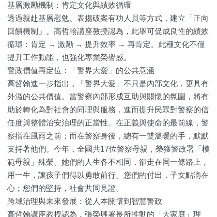
基層激勵機制：肯定文化與績效循環
透過親赴基層慰勉、表揚破案有功人員等方式，建立「正向
回饋機制」。高哲翰講座教授認為，此舉可促成良性的績效
循環：肯定 → 激勵 → 提升效率 → 再肯定。此種文化不僅
提升工作動能，也強化專業榮譽感。
警政價值再定位：「警界大愛」的公共意涵
高哲翰進一步指出，「警界大愛」不只是內部文化，更具有
外溢的公共價值。當警察內部形成互助與關懷的氛圍，將有
助於轉化為對社會的同理與服務，進而提升民眾對警察的信
任度與整體治安治理的正當性。在正義與使命的最前線，警
察擋在風雨之前；而在警察身後，總有一雙溫暖的手，默默
支持著他們。今年，全國共17位警察母親，榮獲警政署「模
範母親」殊榮。她們的人生各不相同，卻走在同一條路上，
用一生，讓孩子們得以勇敢前行。您們的付出，子女點滴在
心；您們的堅持，社會共同見證。
跨域治理與未來發展：從人本關懷到智慧警政
高哲翰講座教授認為，張榮興署長所推動的「大家庭」理