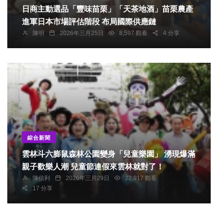
日商主動選品「豐味苗栗」「天茶地酒」苗栗農產
進軍日本市場評估階段 布局國際供應鏈
陳明
2026年三月25日
8,597 觀看
4 分享
綜合新聞
雲林斗六膨鼠森林公園變身「兒童樂園」 湧現爆滿
親子歡樂人潮 兒童節連假來雲林就對了！
陳信利
2026年三月29日
22,917 觀看
17 分享