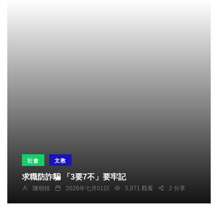
社會
文教
求職防詐騙 「3要7不」要牢記
陳朝枝
2026年七月01日
5,871 觀看
2 分享