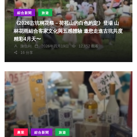
綜合新聞
旅遊
《2026古坑桐花祭－荷苞山的白色約定》登場 山
林花雨結合客家文化與五感體驗 邀您走進古坑共度
精彩4月天〜
陳信利
2026年四月19日
12,852 觀看
16 分享
農業
綜合新聞
旅遊