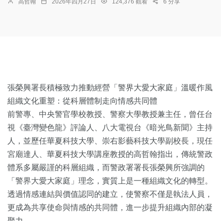
高哲翰
2026年四月27日
124,376 觀看
6 分享
張榮興署長積極致力推動經營「警界大愛大家庭」溫暖作風
組織文化重塑：從科層體制走向情感共同體
前警專、中央警官學校教授、警察大學教授兼主任，曾任台
視《臺灣變色龍》評論人、八大電視台《暗光鳥新聞》主持
人，並歷任華夏科技大學、崇右影藝科技大學副校長，現任
宮廟達人、華夏科技大學講座教授的高哲翰指出，傳統警政
體系多屬嚴謹的科層組織，而警政署署長張榮興所強調的
「警界大愛大家庭」理念，實質上是一種組織文化的轉型。
透過情感連結與價值認同的建立，使警察不僅是執法人員，
更成為共享使命與情感的共同體，進一步提升組織內部的凝
聚力。