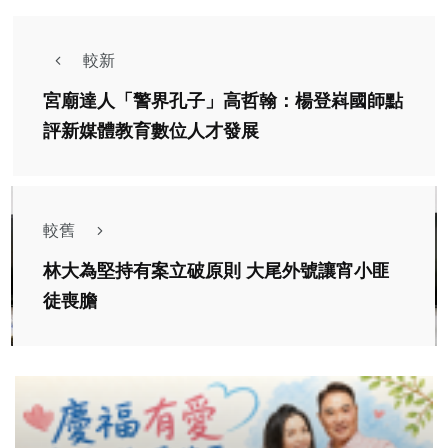
較新
宮廟達人「警界孔子」高哲翰：楊登嵙國師點
評新媒體教育數位人才發展
較舊
林大為堅持有案立破原則 大尾外號讓宵小匪
徒喪膽