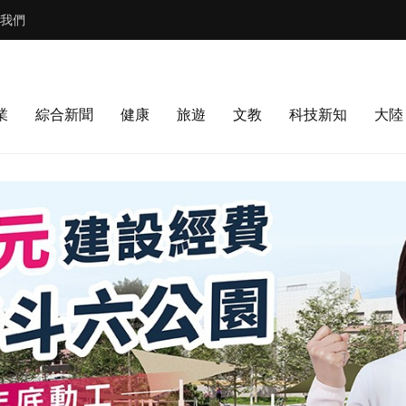
我們
業
綜合新聞
健康
旅遊
文教
科技新知
大陸