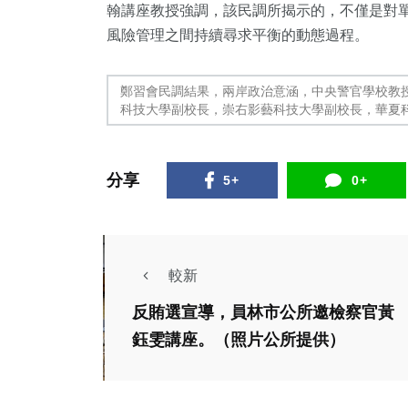
翰講座教授強調，該民調所揭示的，不僅是對
42
+
458
+
22
+
風險管理之間持續尋求平衡的動態過程。
宗教
綜合新聞
科技新知
鄭習會民調結果，兩岸政治意涵，中央警官學校教
科技大學副校長，崇右影藝科技大學副校長，華夏
分享
5+
0+
較新
專欄
反賄選宣導，員林市公所邀檢察官黃
楊登嵙國師「安鼠之
鈺雯講座。（照片公所提供）
亂」神人對策 宮廟
達人高哲翰專文