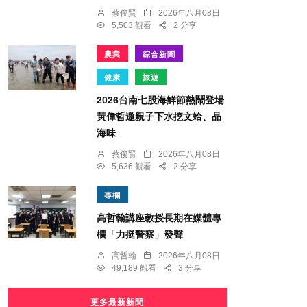
蔡俊賢
2026年八月08日
5,503 觀看
2 分享
農業
綜合新聞
健康
旅遊
2026台南七股海鮮節熱鬧登場
黃偉哲邀親子下水挖文蛤、品
海味
蔡俊賢
2026年八月08日
5,636 觀看
2 分享
專欄
高哲翰講座教授長期在媒體專
欄「力挺警察」發聲
高哲翰
2026年八月08日
49,189 觀看
3 分享
更多最新新聞