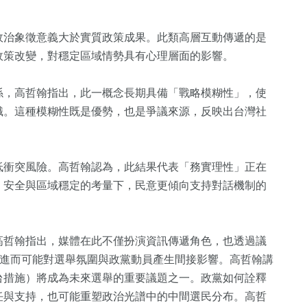
政治象徵意義大於實質政策成果。此類高層互動傳遞的是
政策改變，對穩定區域情勢具有心理層面的影響。
係，高哲翰指出，此一概念長期具備「戰略模糊性」，使
識。這種模糊性既是優勢，也是爭議來源，反映出台灣社
低衝突風險。高哲翰認為，此結果代表「務實理性」正在
、安全與區域穩定的考量下，民意更傾向支持對話機制的
126
+
健康
高哲翰指出，媒體在此不僅扮演資訊傳遞角色，也透過議
注焦點，進而可能對選舉氛圍與政黨動員產生間接影響。高哲翰講
台措施）將成為未來選舉的重要議題之一。政黨如何詮釋
任與支持，也可能重塑政治光譜中的中間選民分布。高哲