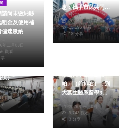
聞
惠：攜手市民共同成
籲請尚未缴納縣
陳信利
就嘉義的美好！
2026年一月01日
地租金及使用補
13,195 觀看
綜合新聞
者儘速繳納
13 分享
朝枝
旅遊
26年二月03日
356 觀看
社會
綜合新聞
分享
化縣抗高溫調適
健康
文教
演練」。（照片
泰國大學生「蘇塔
提供）
帕」（前排右），到
為政
26年八月01日
大葉生醫系留學3個
091 觀看
周為政
月。（照片大葉提
分享
2026年一月09日
供）
9,743 觀看
3 分享