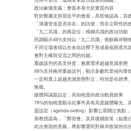
性與可塑性，成為未來政治競逐的關鍵。
政治象徵意義：會面本身大於實質內容
對於鄭麗文與習近平的會面，高哲翰認為，其
「溝通管道是否存在」的訊號，而非立即性的
「九二共識」的再定位：模糊共識的政治功能
民調顯示46%支持以「九二共識」推動兩岸關
不同立場者得以在各自詮釋下形成最低限度共
會對主權與交流之間的拉鋸。
重啟談判的高支持度：務實需求超越意識形態
66%支持兩岸重啟談判，顯示多數民眾傾向降
一定程度上超越意識形態對立，特別是在經濟
1
+
30
+
70
+
恢復。
媒體與議題設定：高知曉度的政治動員效果
大陸
頭條
專欄
78%的知曉度顯示此事件具有高度媒體曝光。
題設定（agenda-setting）影響公眾關
座教授認為，「鄭習會」及其後續政策（如惠
此次會面的意義，將影響選民對兩岸政策的信