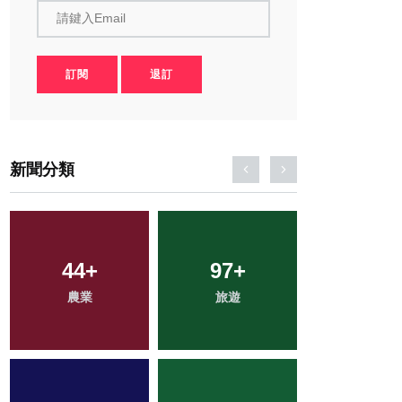
請鍵入Email
訂閱
退訂
新聞分類
44
1
+
+
97
30
+
+
70
+
農業
大陸
旅遊
頭條
專欄