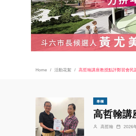
Home
活動花絮
高哲翰講座教授點評鄭習會民
專欄
高哲翰講
高哲翰
202