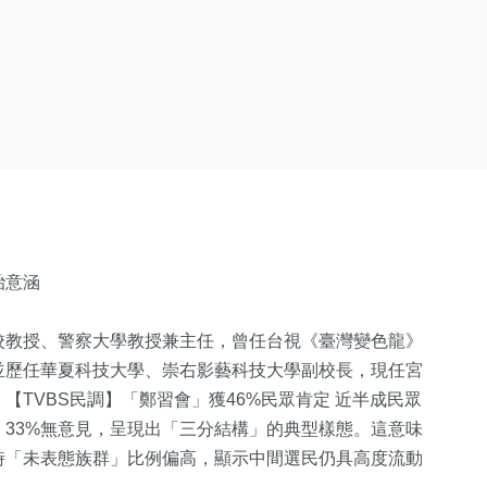
治意涵
校教授、警察大學教授兼主任，曾任台視《臺灣變色龍》
並歷任華夏科技大學、崇右影藝科技大學副校長，現任宮
TVBS民調】「鄭習會」獲46%民眾肯定 近半成民眾
、33%無意見，呈現出「三分結構」的典型樣態。這意味
時「未表態族群」比例偏高，顯示中間選民仍具高度流動