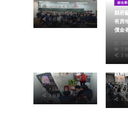
高哲翰
綜合新
2026年五月08日
縣府
231,270 觀看
6 分享
有房
社會
償金
陳
健康
20
社會
文教
7,
藝群醫美控假稽查真
2 
「彰
索個資槓上高市衛生
對策
局
縣府
陳信銘
周
2026年五月14日
20
7,694 觀看
6,
3 分享
2 