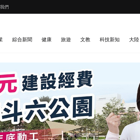
我們
業
綜合新聞
健康
旅遊
文教
科技新知
大陸