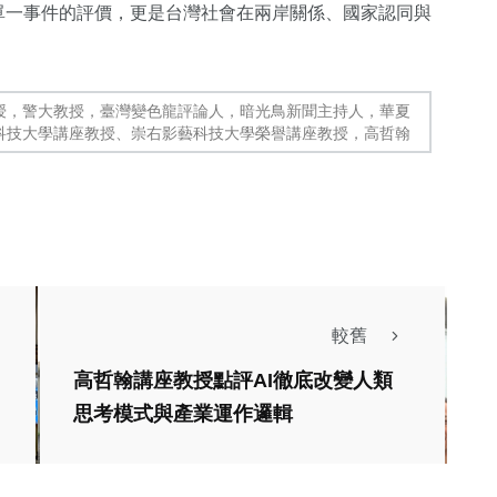
單一事件的評價，更是台灣社會在兩岸關係、國家認同與
授，警大教授，臺灣變色龍評論人，暗光鳥新聞主持人，華夏
科技大學講座教授、崇右影藝科技大學榮譽講座教授，高哲翰
較舊
高哲翰講座教授點評AI徹底改變人類
思考模式與產業運作邏輯
綜合新聞
嘉義市元旦升旗健行
喜迎115年 市長黃敏