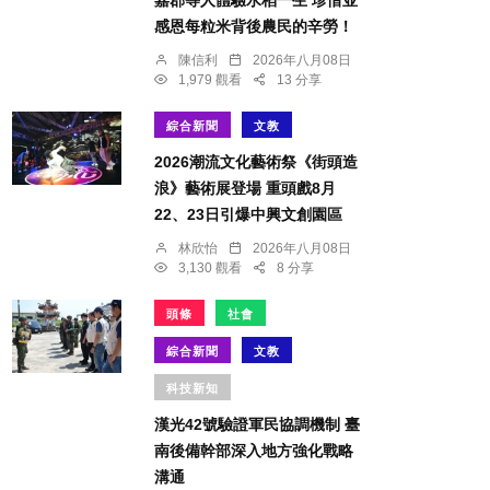
感恩每粒米背後農民的辛勞！
陳信利
2026年八月08日
1,979 觀看
13 分享
綜合新聞
文教
2026潮流文化藝術祭《街頭造
浪》藝術展登場 重頭戲8月
22、23日引爆中興文創園區
林欣怡
2026年八月08日
3,130 觀看
8 分享
頭條
社會
綜合新聞
文教
科技新知
漢光42號驗證軍民協調機制 臺
南後備幹部深入地方強化戰略
溝通