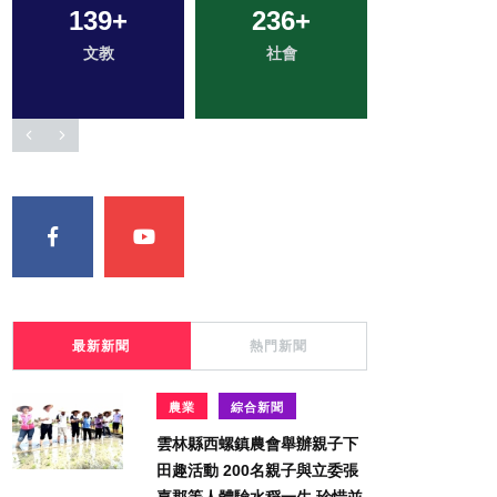
139
39
+
+
236
426
+
+
20
+
文教
宗教
綜合新聞
社會
科技新知
最新新聞
熱門新聞
農業
綜合新聞
雲林縣西螺鎮農會舉辦親子下
田趣活動 200名親子與立委張
嘉郡等人體驗水稻一生 珍惜並