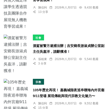
育學習成果！
陳信利
2026年八月07日
9,430 觀看
13 分享
社會
酒駕被警方逮捕法辦｜吉安鄉長游淑貞辦公室副
主任吳嘉洋，請辭獲准！
張柏東
2026年八月07日
5,540 觀看
3 分享
宗教
105年歷史再現！ 嘉義城隍夜巡串聯海內外宮廟
9/11登場 展現傳統與現代宗教文化魅力〜
陳信利
2026年八月07日
9,552 觀看
15 分享