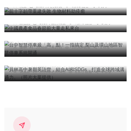
簡安
2026年六月29日
6,381 觀看
3 分享
社會
中國農產食品春節前大量走私來台
陳信銘
2026年二月02日
7,978 觀看
2 分享
社會
綜合新聞
旅遊
台中智慧停車最「高」點！一指搞定 梨山及環山地
區智慧停車系統開通
陳明
2026年二月27日
10,048 觀看
4 分享
社會
綜合新聞
健康
文教
員林高中暑期英語營，結合AI和SDGs，打造全球
跨域溝通力。（照片大葉提供）
周為政
2026年七月04日
6,872 觀看
4 分享