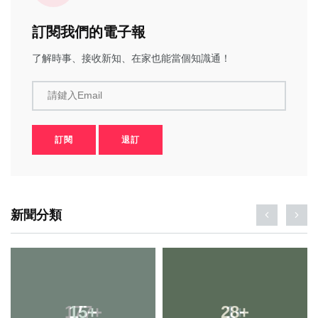
訂閱我們的電子報
了解時事、接收新知、在家也能當個知識通！
請鍵入Email
訂閱
退訂
新聞分類
177
15
+
+
28
1
+
+