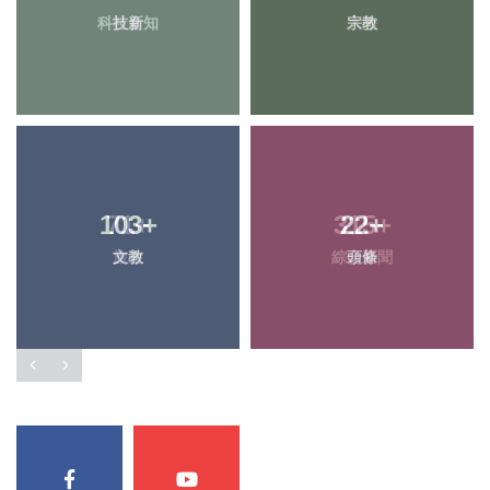
科技新知
社會
宗教
大陸
103
71
+
+
315
22
+
+
文教
旅遊
綜合新聞
頭條