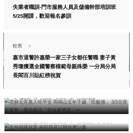
失業者職訓-門市服務人員及儲備幹部培訓班
5/25開課，歡迎報名參訓
較舊
嘉市退警許嘉榮一家三子女都任警職 妻子黃
秀瓊獲選全國警察模範母親殊榮 一分局分局
宗教
綜合新聞
長閻百川貼紅榜祝賀
雲林元宵萬人吃平安 馬鳴山五年千歲「吃飯擔」
3/3元宵節東勢、褒忠兩庄「作伙來雙迎」〜
陳信利
2026年二月24日
13,889 觀看
10 分享
社會
健康
支持視障就業 南投縣府試辦按摩計畫
陳朝枝
2026年三月11日
7,512 觀看
2 分享
健康
前十字韌帶重建失敗 生物材料助痊癒