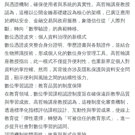
與憑證機制，確保使用者與系統的真實性。高哲翰講座教授
認為，這種以公開金鑰基礎建設為核心的架構，已廣泛應用
於網站安全、金融交易與政府服務，象徵信任從「人際判
斷」轉向「數學驗證」的典範轉移。
數位憑證皮夾：個人資料治理的新模式
數位憑證皮夾整合身分證明、學歷證書與各類證件，並結合
生物辨識技術，形成個人化的數位身分管理工具。高哲翰講
座教授指出，此一模式不僅提升便利性，也重新界定個人對
資料的掌控權。然而，其背後亦涉及隱私保護與資料安全問
題，顯示便利與風險之間的結構性張力。
數位學習認證：教育品質的制度保障
在教育領域，數位學習課程認證制度旨在確保遠距教學品質
與學習成效。高哲翰講座教授認為，這種制度化審查機制，
透過標準化指標評估課程設計、互動性與學習成果，使線上
教育從「彈性選擇」轉變為「可被信任的教育形式」，進一
步提升社會對數位學習的認同。
認證機制的雙面性：效率與形式化風險