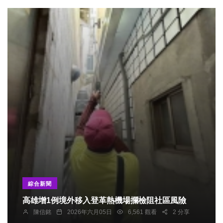
綜合新聞
高雄增1例境外移入登革熱機場攔檢阻社區風險
陳信銘
2026年六月05日
6,561 觀看
2 分享