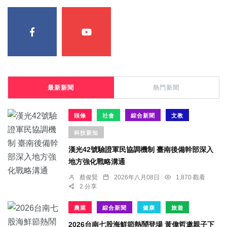
最新新聞
熱門新聞
頭條
社會
綜合新聞
文教
科技新知
漢光42號驗證軍民協調機制 臺南後備幹部深入
地方強化戰略溝通
蔡俊賢
2026年八月08日
1,870 觀看
2 分享
農業
綜合新聞
健康
旅遊
2026台南七股海鮮節熱鬧登場 黃偉哲邀親子下