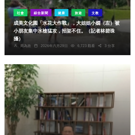
社會
綜合新聞
健康
旅遊
文教
成美文化園「水花大作戰」，大姐姐小嫺（左）被
小朋友集中水槍猛攻，招架不住。（記者林碧珠
攝）
周為政
2026年六月29日
6,723 觀看
3 分享