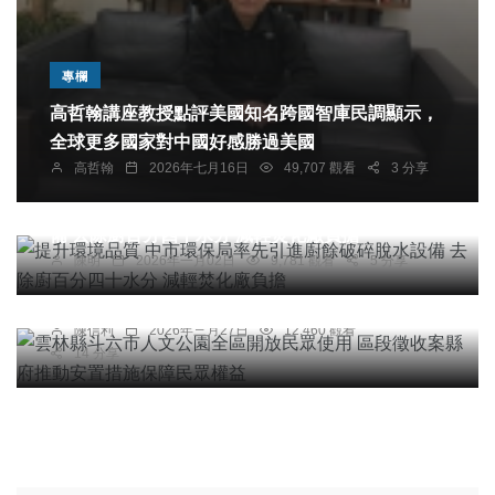
專欄
高哲翰講座教授點評美國知名跨國智庫民調顯示，
全球更多國家對中國好感勝過美國
高哲翰
2026年七月16日
49,707 觀看
3 分享
農業
綜合新聞
健康
提升環境品質 中市環保局率先引進廚餘破碎脫水設
備 去除廚百分四十水分 減輕焚化廠負擔
綜合新聞
陳明
2026年一月02日
9,781 觀看
5 分享
雲林縣斗六市人文公園全區開放民眾使用 區段徵收
案縣府推動安置措施保障民眾權益
陳信利
2026年三月27日
12,460 觀看
14 分享