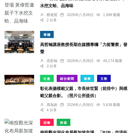
水挖文蛤、品海味
蔡俊賢
2026年八月08日
1,998 觀看
2 分享
專欄
高哲翰講座教授長期在媒體專欄「力挺警察」發
聲
高哲翰
2026年八月08日
49,174 觀看
3 分享
社會
綜合新聞
健康
文教
彰化表揚模範父親，市長林世賢（前排中）與模
範父親合影。（照片公所提供）
周為政
2026年八月08日
5,638 觀看
4 分享
頭條
旅遊
南投觀光深化布局新加坡市場 「B2B」交流拓