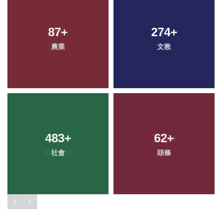
87
+
274
+
農業
文教
483
+
62
+
社會
頭條