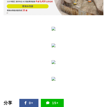
分享
0+
15+