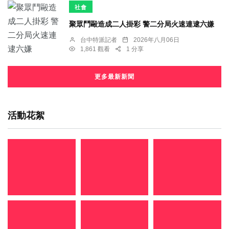
社會
聚眾鬥毆造成二人掛彩 警二分局火速連逮六嫌
台中特派記者
2026年八月06日
1,861 觀看
1 分享
更多最新新聞
活動花絮