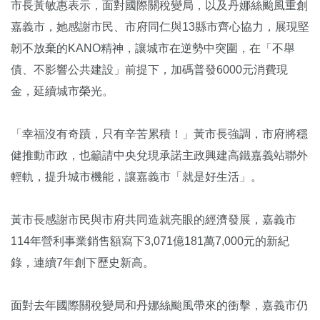
市長黃敏惠表示，面對國際關稅變局，以及丹娜絲颱風重創
嘉義市，她感謝市民、市府同仁與13縣市齊心協力，展現堅
韌不放棄的KANO精神，讓城市在逆勢中突圍，在「不舉
債、不影響公共建設」前提下，加碼普發6000元消費現
金，延續城市榮光。
「幸福沒有奇蹟，只有辛苦累積！」黃市長強調，市府將穩
健推動市政，也籲請中央兌現承諾主政興建高鐵嘉義站聯外
輕軌，提升城市機能，讓嘉義市「就是好生活」。
黃市長感謝市民與市府共同造就亮眼的經濟發展，嘉義市
114年營利事業銷售額寫下3,071億181萬7,000元的新紀
錄，連續7年創下歷史新高。
面對去年國際關稅變局和丹娜絲颱風帶來的衝擊，嘉義市仍