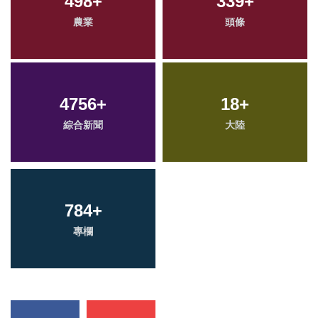
498
+
339
+
農業
頭條
4756
+
18
+
綜合新聞
大陸
784
+
專欄