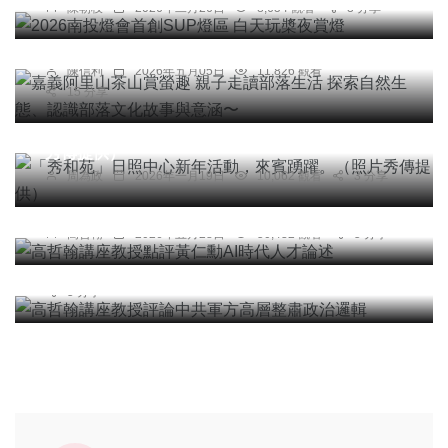
陳朝枝
2026年二月26日
8,654 觀看
3 分享
嘉義阿里山茶山賞螢趣 親子走讀部落生活 探索自
然生態、認識部落文化故事與意涵〜
陳信利
2026年五月05日
11,826 觀看
15 分享
社會
綜合新聞
健康
文教
「秀和苑」日照中心新年活動，來賓踴躍。（照片
秀傳提供）
周為政
2026年一月19日
10,062 觀看
3 分享
專欄
高哲翰講座教授點評黃仁勳AI時代人才論述
專欄
高哲翰
2026年五月28日
50,432 觀看
5 分享
高哲翰講座教授評論中共軍方高層整肅政治邏輯
高哲翰
2026年二月02日
103,913 觀看
5 分享