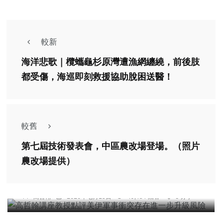
較新
海洋悲歌｜欖蠵龜杉原灣遭漁網纏繞，前後肢
都受傷，海巡即刻救援協助脫困送醫！
較舊
第七屆技術發表會，中區農改場登場。（照片
專欄
農改場提供）
高哲翰講座教授點評美伊軍事衝突存在進一步升級
風險
高哲翰
2026年七月15日
49,484 觀看
3 分享
頭條
旅遊
2026南投燈會首創SUP燈區 白天玩槳夜賞燈
旅遊