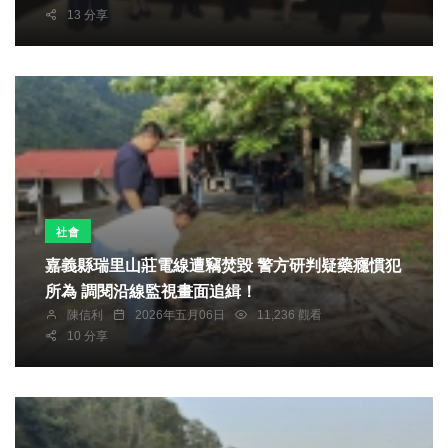
13 分享
社會
嘉義縣瑞里山莊電線遭竊焚毀 警方研判疑藥癮慣犯
所為 調閱沿線監視畫面追緝！
陳信利
2026年五月06日
11,236 觀看
10 分享