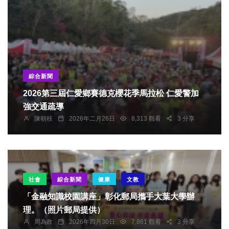
綜合新聞
2026第三屆仁愛鄉賽德克櫻花季馬拉松 仁愛警加
強交通疏導
陳朝枝
2026年二月26日
8,313 觀看
3 分享
社會
綜合新聞
健康
文教
「金融知識校園講座」彰化郵局攜手大葉大學辦
理。（照片郵局提供）
周為政
2026年四月30日
7,861 觀看
3 分享