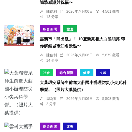
誠摯感謝與祝福〜
陳信利
2026年八月06日
4,561 觀看
13 分享
綜合新聞
旅遊
嘉義市「熊出沒」！ 10隻新亮相大白熊領路 帶
你解鎖城市知名景點〜
陳信利
2026年八月06日
5,879 觀看
14 分享
社會
綜合新聞
健康
文教
大葉環安系師生前進大莊國小辦理防災小尖兵科
學營。（照片大葉提供）
周為政
2026年八月06日
5,508 觀看
3 分享
綜合新聞
文教