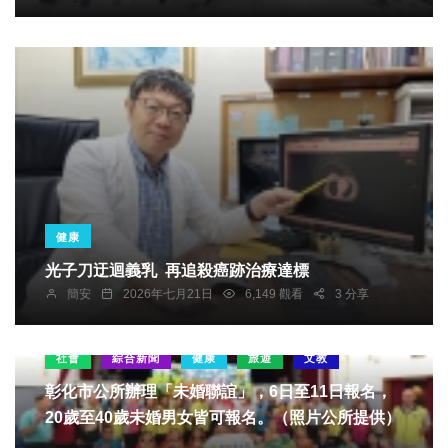
健康
光子刀迂迴義乳 再追殺癌跡治療達標
簡安
2026年七月21日
6,149 觀看
3 分享
社會
綜合新聞
健康
旅遊
文教
彰化市公所辦理「未婚聯誼」，6日至11日報名，
20歲至40歲未婚男女皆可報名。（照片公所提供）