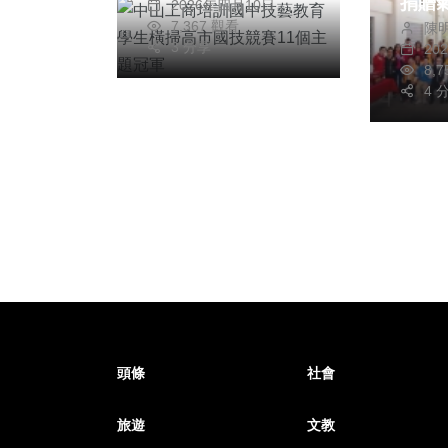
捐贈
2026年四月10日
7,367 觀看
陳
助中
3 分享
20
災量
8,
4 
頭條
社會
旅遊
文教