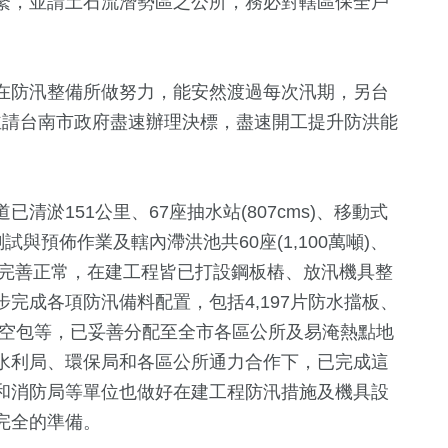
繫，並請土石流潛勢區之公所，務必對轄區保全戶
在防汛整備所做努力，能安然渡過每次汛期，另台
，並請台南市政府盡速辦理決標，盡速開工提升防洪能
淤151公里、67座抽水站(807cms)、移動式
263
+
473
+
33
+
與預佈作業及轄內滯洪池共60座(1,100萬噸)、
社會
綜合新聞
頭條
能完善正常，在建工程皆已打設鋼板樁、放汛機具整
完成各項防汛備料配置，包括4,197片防水擋板、
0個太空包等，已妥善分配至全市各區公所及易淹熱點地
水利局、環保局和各區公所通力合作下，已完成這
114
+
1
+
和消防局等單位也做好在建工程防汛措施及機具設
旅遊
大陸
完全的準備。