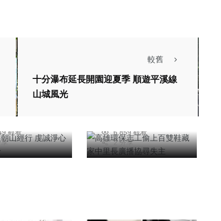
健康
社會
較舊
高雄環保志工偷上百
十分瀑布延長開園迎夏季 順遊平溪線
醫護朝山經行
雙鞋藏家中里長廣播
山城風光
淨心迎慈濟六十
協尋失主
安
陳信銘
26年五月06日
2026年五月19日
849 觀看
6,859 觀看
分享
2 分享
綜合新聞
科技新知
公益 九登、鉅
通用不銹鋼共同
社會