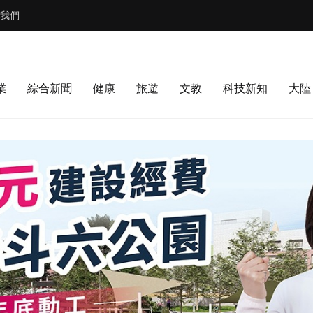
我們
業
綜合新聞
健康
旅遊
文教
科技新知
大陸