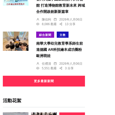
館 打造博物館教育新未來 跨域
合作開啟創新新篇章
陳信利
2026年八月06日
8,086 觀看
13 分享
綜合新聞
文教
南華大學幼兒教育學系師生前
進德國 AR科技繪本成功圈粉
歐洲萌娃
任禮清
2026年八月06日
5,551 觀看
3 分享
更多最新新聞
活動花絮