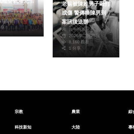
氣瓶空氣灌充機
老翁被陳姓男子毆打
明
市消防局提升救
成傷 警傳喚陳男到
26年三月12日
能
757 觀看
案訊後送辦
分享
台中特派記者
2026年二月25日
8,160 觀看
1 分享
宗教
農業
綜
科技新知
大陸
專