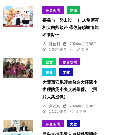
綜合新聞
旅遊
嘉義市「熊出沒」！ 10隻新亮
相大白熊領路 帶你解鎖城市知
名景點〜
陳信利
2026年八月06日
5,904 觀看
14 分享
社會
綜合新聞
健康
文教
大葉環安系師生前進大莊國小
辦理防災小尖兵科學營。（照
片大葉提供）
周為政
2026年八月06日
5,523 觀看
3 分享
綜合新聞
文教
雲科大攜手國立自然科學博物