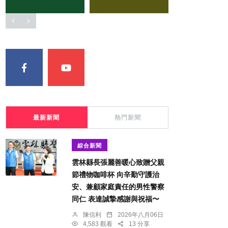
最新新聞
熱門新聞
綜合新聞
雲林縣長張麗善暖心致贈父親
節禮物咖啡杯 向辛勤守護治
安、兼顧家庭責任的男性警察
同仁 表達誠摯感謝與祝福〜
陳信利
2026年八月06日
4,583 觀看
13 分享