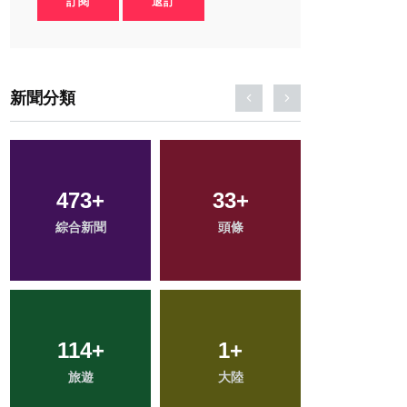
訂閱
退訂
新聞分類
49
+
44
+
140
+
農業
宗教
健康
82
+
24
+
165
+
專欄
科技新知
文教