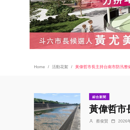
Home
活動花絮
黃偉哲市長主持台南市防汛整
綜合新聞
黃偉哲市
蔡俊賢
202