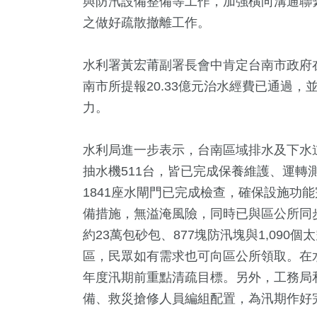
與防汛設備整備等工作，加強橫向溝通聯
之做好疏散撤離工作。
水利署黃宏莆副署長會中肯定台南市政府
南市所提報20.33億元治水經費已通過
力。
水利局進一步表示，台南區域排水及下水道已清
48
+
47
+
140
+
抽水機511台，皆已完成保養維護、運轉測試
農業
宗教
健康
1841座水閘門已完成檢查，確保設施功
備措施，無溢淹風險，同時已與區公所同步
約23萬包砂包、877塊防汛塊與1,09
區，民眾如有需求也可向區公所領取。在
82
+
24
+
165
+
年度汛期前重點清疏目標。另外，工務局
專欄
科技新知
文教
備、救災搶修人員編組配置，為汛期作好